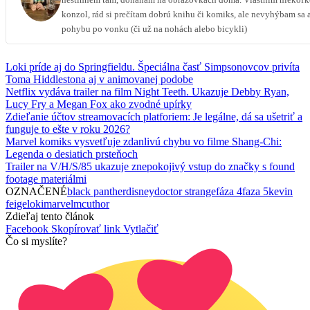
nestihnem tam, doháňam na obrazovkách doma. Vlastním niekoľ
konzol, rád si prečítam dobrú knihu či komiks, ale nevyhýbam sa 
pohybu po vonku (či už na nohách alebo bicykli)
Loki príde aj do Springfieldu. Špeciálna časť Simpsonovcov privíta
Toma Hiddlestona aj v animovanej podobe
Netflix vydáva trailer na film Night Teeth. Ukazuje Debby Ryan,
Lucy Fry a Megan Fox ako zvodné upírky
Zdieľanie účtov streamovacích platforiem: Je legálne, dá sa ušetriť a
funguje to ešte v roku 2026?
Marvel komiks vysvetľuje zdanlivú chybu vo filme Shang-Chi:
Legenda o desiatich prsteňoch
Trailer na V/H/S/85 ukazuje znepokojivý vstup do značky s found
footage materiálmi
OZNAČENÉ
black panther
disney
doctor strange
fáza 4
faza 5
kevin
feige
loki
marvel
mcu
thor
Zdieľaj tento článok
Facebook
Skopírovať link
Vytlačiť
Čo si myslíte?