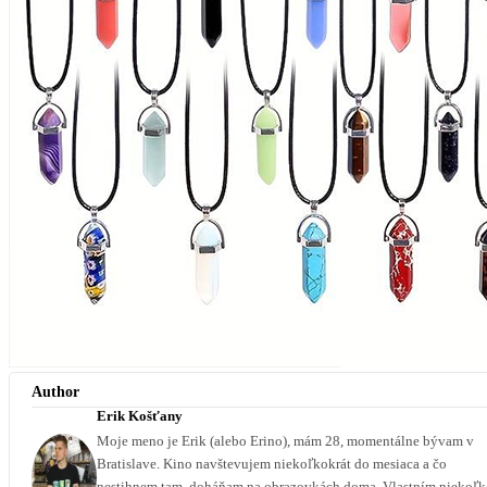
Author
Erik Košťany
Moje meno je Erik (alebo Erino), mám 28, momentálne bývam v
Bratislave. Kino navštevujem niekoľkokrát do mesiaca a čo