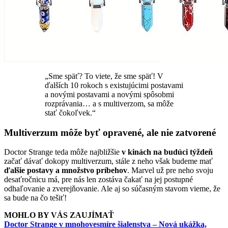
„Sme späť? To viete, že sme späť! V
ďalších 10 rokoch s existujúcimi postavami
a novými postavami a novými spôsobmi
rozprávania… a s multiverzom, sa môže
stať čokoľvek.“
Multiverzum môže byť opravené, ale nie zatvorené
Doctor Strange teda môže najbližšie
v kinách na budúci týždeň
začať dávať dokopy multiverzum, stále z neho však budeme mať
ďalšie postavy a množstvo príbehov
. Marvel už pre neho svoju
desaťročnicu má, pre nás len zostáva čakať na jej postupné
odhaľovanie a zverejňovanie. Ale aj so súčasným stavom vieme, že
sa bude na čo tešiť!
MOHLO BY VÁS ZAUJÍMAŤ
Doctor Strange v mnohovesmíre šialenstva – Nová ukážka,