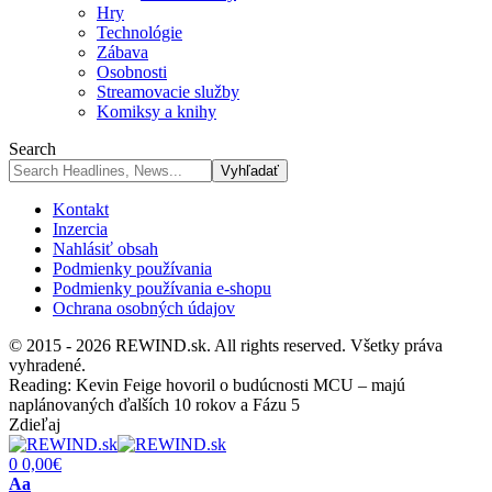
Hry
Technológie
Zábava
Osobnosti
Streamovacie služby
Komiksy a knihy
Search
Kontakt
Inzercia
Nahlásiť obsah
Podmienky používania
Podmienky používania e-shopu
Ochrana osobných údajov
© 2015 - 2026 REWIND.sk. All rights reserved. Všetky práva
vyhradené.
Reading:
Kevin Feige hovoril o budúcnosti MCU – majú
naplánovaných ďalších 10 rokov a Fázu 5
Zdieľaj
0
0,00
€
Font
Aa