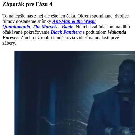
Záporák pre Fázu 4
To najlepšie nás z nej ale ešte len čaká. Okrem spomínanej dvojice
filmov dostaneme snímky
Ant-Man & the Wasp:
Quantumania
,
The Marvels
a
Blade
. Netreba zabúdať ani na dlho
očakávané pokračovanie
Black Panthera
s podtitulom
Wakanda
Forever
. Z neho už mohli fanúšikovia vidieť na udalosti prvé
zábery.