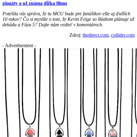
plagáty a už známa dĺžka filmu
Potešila vás správa, že tu MCU bude pre fanúšikov ešte aj ďalších
10 rokov? Čo si myslíte o tom, že Kevin Feige so štúdiom plánuje už
dekádu a Fázu 5? Dajte nám vedieť v komentároch.
Zdroj:
thedirect.com
,
collider.com
- Advertisement -