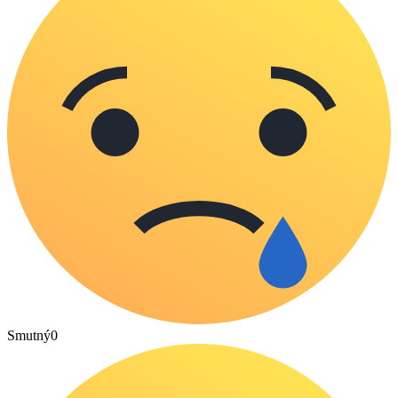
Smutný
0