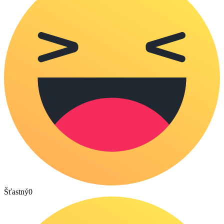
Šťastný
0