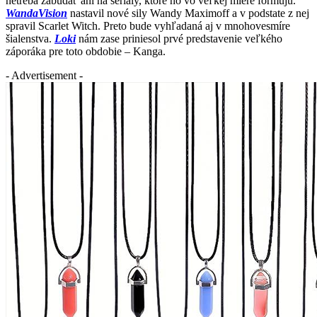
netreba zabúdať ani na seriály, ktoré ho vo veľkej miere formujú.
WandaVision
nastavil nové sily Wandy Maximoff a v podstate z nej
spravil Scarlet Witch. Preto bude vyhľadaná aj v mnohovesmíre
šialenstva.
Loki
nám zase priniesol prvé predstavenie veľkého
záporáka pre toto obdobie – Kanga.
- Advertisement -