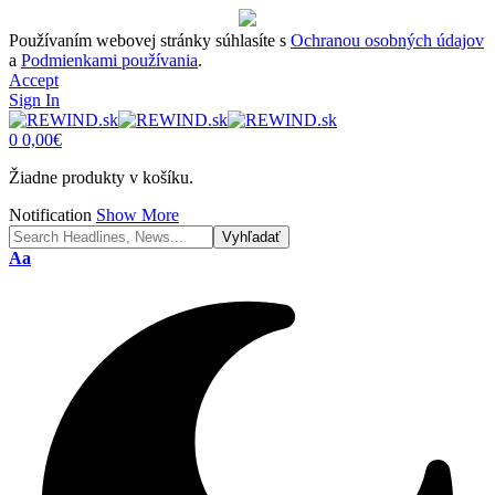
Používaním webovej stránky súhlasíte s
Ochranou osobných údajov
a
Podmienkami používania
.
Accept
Sign In
0
0,00
€
Žiadne produkty v košíku.
Notification
Show More
Font
Aa
Resizer