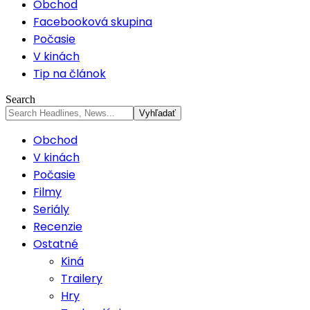
Obchod
Facebooková skupina
Počasie
V kinách
Tip na článok
Search
Obchod
V kinách
Počasie
Filmy
Seriály
Recenzie
Ostatné
Kiná
Trailery
Hry