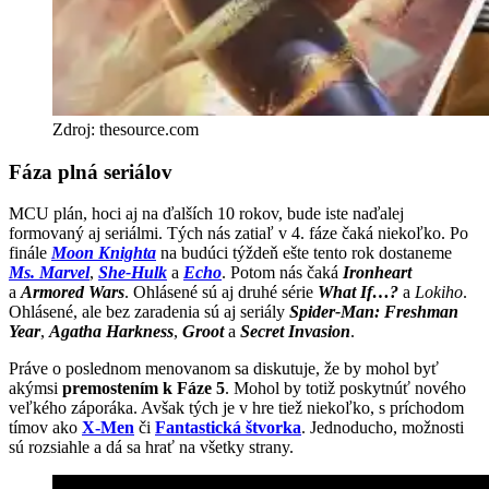
Zdroj: thesource.com
Fáza plná seriálov
MCU plán, hoci aj na ďalších 10 rokov, bude iste naďalej
formovaný aj seriálmi. Tých nás zatiaľ v 4. fáze čaká niekoľko. Po
finále
Moon Knighta
na budúci týždeň ešte tento rok dostaneme
Ms. Marvel
,
She-Hulk
a
Echo
. Potom nás čaká
Ironheart
a
Armored Wars
. Ohlásené sú aj druhé série
What If…?
a
Lokiho
.
Ohlásené, ale bez zaradenia sú aj seriály
Spider-Man: Freshman
Year
,
Agatha Harkness
,
Groot
a
Secret Invasion
.
Práve o poslednom menovanom sa diskutuje, že by mohol byť
akýmsi
premostením k Fáze 5
. Mohol by totiž poskytnúť nového
veľkého záporáka. Avšak tých je v hre tiež niekoľko, s príchodom
tímov ako
X-Men
či
Fantastická štvorka
. Jednoducho, možnosti
sú rozsiahle a dá sa hrať na všetky strany.