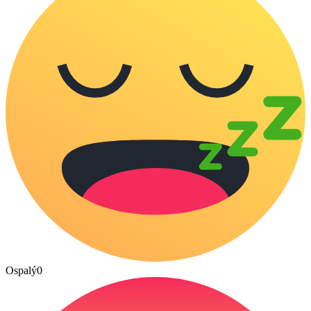
Ospalý
0