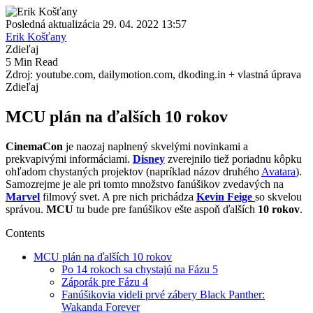
Posledná aktualizácia 29. 04. 2022 13:57
Erik Košťany
Zdieľaj
5 Min Read
Zdroj: youtube.com, dailymotion.com, dkoding.in + vlastná úprava
Zdieľaj
MCU plán na ďalších 10 rokov
CinemaCon
je naozaj naplnený skvelými novinkami a
prekvapivými informáciami.
Disney
zverejnilo tiež poriadnu kôpku
ohľadom chystaných projektov (napríklad názov druhého
Avatara
).
Samozrejme je ale pri tomto množstvo fanúšikov zvedavých na
Marvel
filmový svet. A pre nich prichádza
Kevin Feige
so skvelou
správou.
MCU
tu bude pre fanúšikov ešte aspoň ďalších
10 rokov
.
Contents
MCU plán na ďalších 10 rokov
Po 14 rokoch sa chystajú na Fázu 5
Záporák pre Fázu 4
Fanúšikovia videli prvé zábery Black Panther:
Wakanda Forever