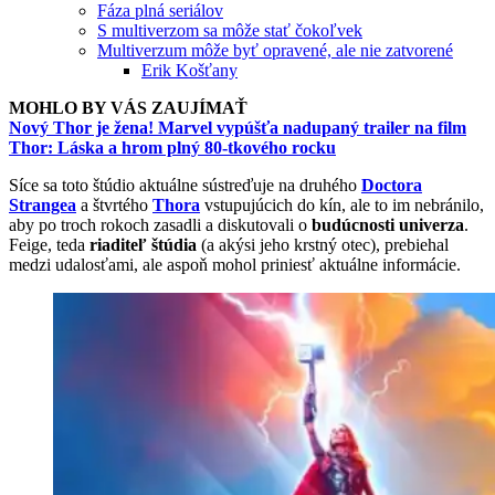
Fáza plná seriálov
S multiverzom sa môže stať čokoľvek
Multiverzum môže byť opravené, ale nie zatvorené
Erik Košťany
MOHLO BY VÁS ZAUJÍMAŤ
Nový Thor je žena! Marvel vypúšťa nadupaný trailer na film
Thor: Láska a hrom plný 80-tkového rocku
Síce sa toto štúdio aktuálne sústreďuje na druhého
Doctora
Strangea
a štvrtého
Thora
vstupujúcich do kín, ale to im nebránilo,
aby po troch rokoch zasadli a diskutovali o
budúcnosti univerza
.
Feige, teda
riaditeľ štúdia
(a akýsi jeho krstný otec), prebiehal
medzi udalosťami, ale aspoň mohol priniesť aktuálne informácie.