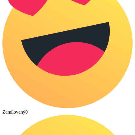
Zamilovaný
0