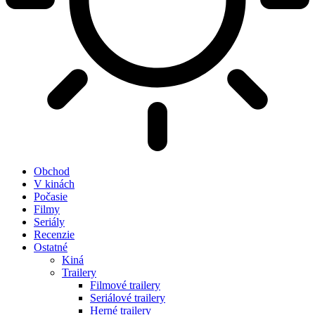
Obchod
V kinách
Počasie
Filmy
Seriály
Recenzie
Ostatné
Kiná
Trailery
Filmové trailery
Seriálové trailery
Herné trailery