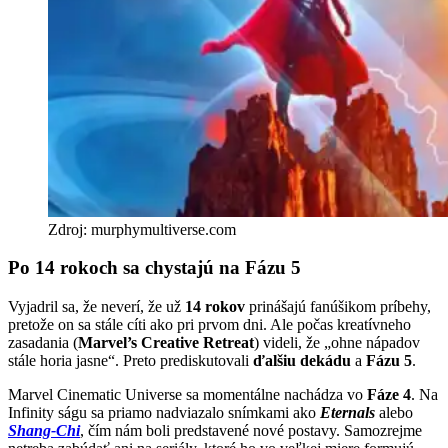
Zdroj: murphymultiverse.com
Po 14 rokoch sa chystajú na Fázu 5
Vyjadril sa, že neverí, že už
14 rokov
prinášajú fanúšikom príbehy,
pretože on sa stále cíti ako pri prvom dni. Ale počas kreatívneho
zasadania (
Marvel’s Creative Retreat
) videli, že „ohne nápadov
stále horia jasne“. Preto prediskutovali
ďalšiu dekádu
a
Fázu 5
.
Marvel Cinematic Universe sa momentálne nachádza vo
Fáze 4
. Na
Infinity ságu sa priamo nadviazalo snímkami ako
Eternals
alebo
Shang-Chi
, čím nám boli predstavené nové postavy. Samozrejme