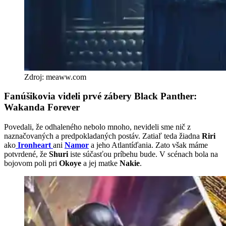
Zdroj: meaww.com
Fanúšikovia videli prvé zábery Black Panther:
Wakanda Forever
Povedali, že odhaleného nebolo mnoho, nevideli sme nič z
naznačovaných a predpokladaných postáv. Zatiaľ teda žiadna
Riri
ako
Ironheart
ani
Namor
a jeho Atlantíďania. Zato však máme
potvrdené, že
Shuri
iste súčasťou príbehu bude. V scénach bola na
bojovom poli pri
Okoye
a jej matke
Nakie
.