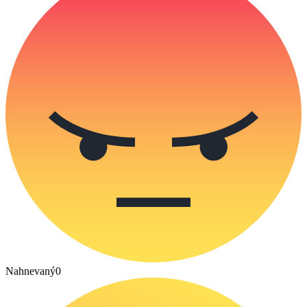
Nahnevaný
0