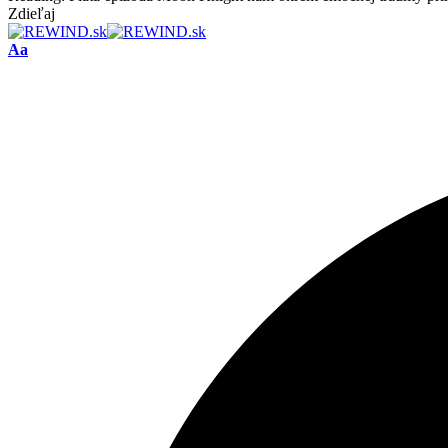
Zdieľaj
Font
Aa
Resizer