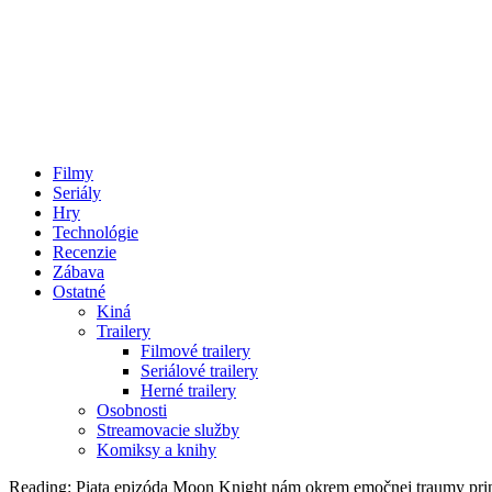
Filmy
Seriály
Hry
Technológie
Recenzie
Zábava
Ostatné
Kiná
Trailery
Filmové trailery
Seriálové trailery
Herné trailery
Osobnosti
Streamovacie služby
Komiksy a knihy
Reading:
Piata epizóda Moon Knight nám okrem emočnej traumy prini