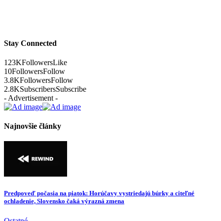
Stay Connected
123K
Followers
Like
10
Followers
Follow
3.8K
Followers
Follow
2.8K
Subscribers
Subscribe
- Advertisement -
Najnovšie články
Predpoveď počasia na piatok: Horúčavy vystriedajú búrky a citeľné
ochladenie, Slovensko čaká výrazná zmena
Ostatné