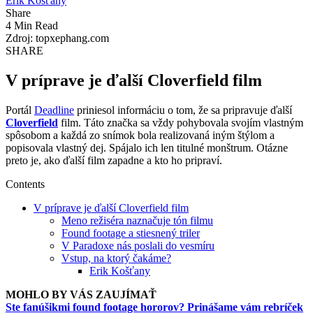
Erik Košťany
Share
4 Min Read
Zdroj: topxephang.com
SHARE
V príprave je ďalší Cloverfield film
Portál
Deadline
priniesol informáciu o tom, že sa pripravuje ďalší
Cloverfield
film. Táto značka sa vždy pohybovala svojím vlastným
spôsobom a každá zo snímok bola realizovaná iným štýlom a
popisovala vlastný dej. Spájalo ich len titulné monštrum. Otázne
preto je, ako ďalší film zapadne a kto ho pripraví.
Contents
V príprave je ďalší Cloverfield film
Meno režiséra naznačuje tón filmu
Found footage a stiesnený triler
V Paradoxe nás poslali do vesmíru
Vstup, na ktorý čakáme?
Erik Košťany
MOHLO BY VÁS ZAUJÍMAŤ
Ste fanúšikmi found footage hororov? Prinášame vám rebríček