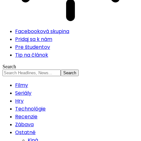
Facebooková skupina
Pridaj sa k nám
Pre študentov
Tip na článok
Search
Filmy
Seriály
Hry
Technológie
Recenzie
Zábava
Ostatné
Kiná