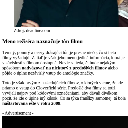
Zdroj: deadline.com
Meno režiséra naznačuje tón filmu
Temný, ponurý a nervy drásajúci tón je presne niečo, čo si tieto
filmy vyžadujú. Zatiaľ je však jeho meno jediná informácia, ktorá je
v súvislosti s filmom dostupná. Nevie sa teda, či bude nejakým
spôsobom
nadväzovať na niektorý z predošlých filmov
alebo
pôjde o úplne nezávislý vstup do antológie značky.
Toto je však prvým z nasledujúcich filmov, o ktorých vieme, že ide
priamo o vstup do Cloverfield série. Predošlé dva filmy sa totiž
vyvíjali najprv pod kódovými označeniami, aby dávali divákom
pocit, že ide o úplne iný kúsok. Čo sa týka franšízy samotnej, tá bola
naštartovaná ešte v roku 2008
.
- Advertisement -