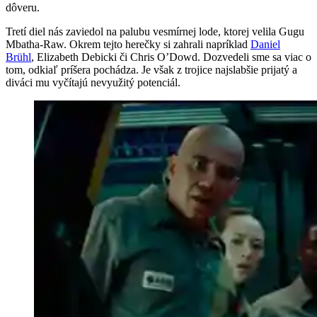
dôveru.
Tretí diel nás zaviedol na palubu vesmírnej lode, ktorej velila Gugu
Mbatha-Raw. Okrem tejto herečky si zahrali napríklad
Daniel
Brühl
, Elizabeth Debicki či Chris O’Dowd. Dozvedeli sme sa viac o
tom, odkiaľ príšera pochádza. Je však z trojice najslabšie prijatý a
diváci mu vyčítajú nevyužitý potenciál.