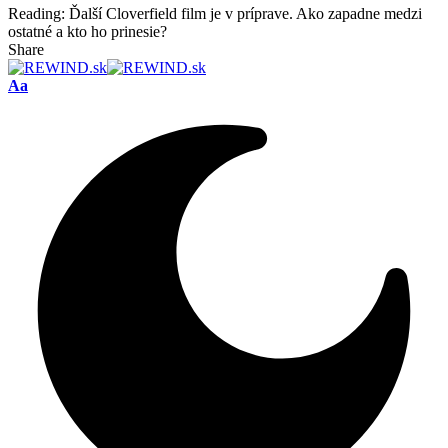
Reading:
Ďalší Cloverfield film je v príprave. Ako zapadne medzi
ostatné a kto ho prinesie?
Share
Font
Aa
Resizer