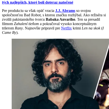
tých najlepších, ktoré boli doteraz natočené
Pre produkciu sa však opäť vracia
J.J. Abrams
so svojou
spoločnosťou Bad Robot, s ktorou značku rozhýbal. Ako režiséra si
zvolili pakistanského tvorcu
Babaka Anvariho
. Ten sa presadil
filmom
Zahalení tieňom
a pokračoval vysoko konceptuálnym
trilerom
Rany
. Najnovšie pripravil pre
Netflix
krimi
Len na skok
(
I
Came By
).