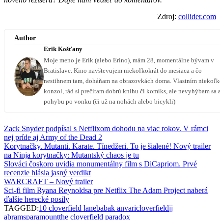
Zdroj:
collider.com
Author
Erik Košťany
Moje meno je Erik (alebo Erino), mám 28, momentálne bývam v
Bratislave. Kino navštevujem niekoľkokrát do mesiaca a čo
nestihnem tam, doháňam na obrazovkách doma. Vlastním niekoľ
konzol, rád si prečítam dobrú knihu či komiks, ale nevyhýbam sa 
pohybu po vonku (či už na nohách alebo bicykli)
Zack Snyder podpísal s Netflixom dohodu na viac rokov. V rámci
nej príde aj Army of the Dead 2
Korytnačky. Mutanti. Karate. Tínedžeri. To je šialené! Nový trailer
na Ninja korytnačky: Mutantský chaos je tu
Slováci čoskoro uvidia monumentálny film s DiCapriom. Prvé
recenzie hlásia jasný verdikt
WARCRAFT – Nový trailer
Sci-fi film Ryana Reynoldsa pre Netflix The Adam Project naberá
ďalšie herecké posily
TAGGED:
10 cloverfield lane
babak anvari
cloverfield
jj
abrams
paramount
the cloverfield paradox