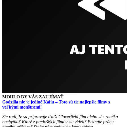
MOHLO BY VÁS ZAUJÍMAŤ
Godzilla nie je jediné Kaiju – Toto sú tie najlepšie filmy s
veľkými monštrami!
Ste radi, že sa pripravuje ďalší Cloverfield film alebo vás značka
nechytila? Ktoré z predošlých filmov ste videli? Poznáte prácu
nového režiséra? Dajte nám vedieť do komentárov.