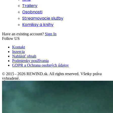
Trailery
Osobnosti
Streamovacie služby
Komiksy a knihy
Have an existing account?
Sign In
Follow US
Kontakt
Inzercia
Nahlásiť obsah
Podmienky používania
GDPR a Ochrana osobných údajov
© 2015 - 2026 REWIND.sk. All rights reserved. Všetky práva
vyhradené.