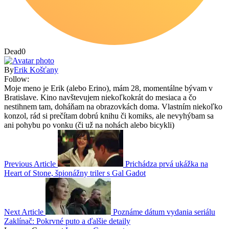
Dead
0
By
Erik Košťany
Follow:
Moje meno je Erik (alebo Erino), mám 28, momentálne bývam v
Bratislave. Kino navštevujem niekoľkokrát do mesiaca a čo
nestihnem tam, doháňam na obrazovkách doma. Vlastním niekoľko
konzol, rád si prečítam dobrú knihu či komiks, ale nevyhýbam sa
ani pohybu po vonku (či už na nohách alebo bicykli)
Previous Article
Prichádza prvá ukážka na
Heart of Stone, špionážny triler s Gal Gadot
Next Article
Poznáme dátum vydania seriálu
Zaklínač: Pokrvné puto a ďalšie detaily