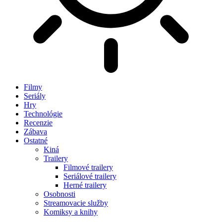
Filmy
Seriály
Hry
Technológie
Recenzie
Zábava
Ostatné
Kiná
Trailery
Filmové trailery
Seriálové trailery
Herné trailery
Osobnosti
Streamovacie služby
Komiksy a knihy