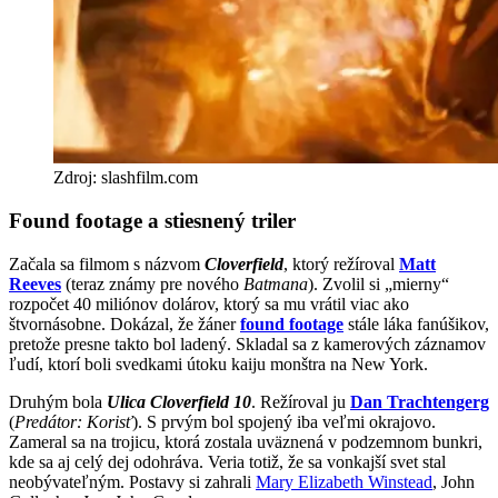
Zdroj: slashfilm.com
Found footage a stiesnený triler
Začala sa filmom s názvom
Cloverfield
, ktorý režíroval
Matt
Reeves
(teraz známy pre nového
Batmana
). Zvolil si „mierny“
rozpočet 40 miliónov dolárov, ktorý sa mu vrátil viac ako
štvornásobne. Dokázal, že žáner
found footage
stále láka fanúšikov,
pretože presne takto bol ladený. Skladal sa z kamerových záznamov
ľudí, ktorí boli svedkami útoku kaiju monštra na New York.
Druhým bola
Ulica Cloverfield 10
. Režíroval ju
Dan Trachtengerg
(
Predátor: Korisť
). S prvým bol spojený iba veľmi okrajovo.
Zameral sa na trojicu, ktorá zostala uväznená v podzemnom bunkri,
kde sa aj celý dej odohráva. Veria totiž, že sa vonkajší svet stal
neobývateľným. Postavy si zahrali
Mary Elizabeth Winstead
, John