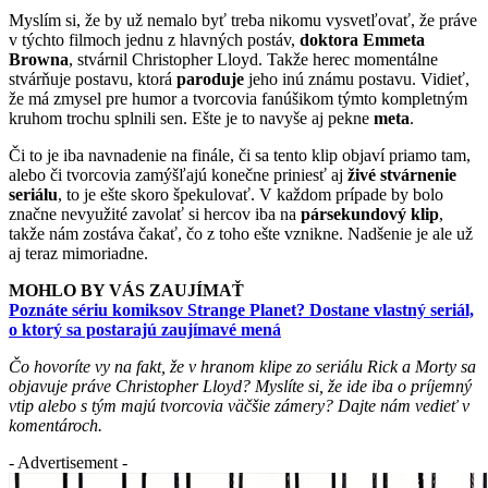
Myslím si, že by už nemalo byť treba nikomu vysvetľovať, že práve
v týchto filmoch jednu z hlavných postáv,
doktora Emmeta
Browna
, stvárnil Christopher Lloyd. Takže herec momentálne
stvárňuje postavu, ktorá
paroduje
jeho inú známu postavu. Vidieť,
že má zmysel pre humor a tvorcovia fanúšikom týmto kompletným
kruhom trochu splnili sen. Ešte je to navyše aj pekne
meta
.
Či to je iba navnadenie na finále, či sa tento klip objaví priamo tam,
alebo či tvorcovia zamýšľajú konečne priniesť aj
živé stvárnenie
seriálu
, to je ešte skoro špekulovať. V každom prípade by bolo
značne nevyužité zavolať si hercov iba na
pársekundový klip
,
takže nám zostáva čakať, čo z toho ešte vznikne. Nadšenie je ale už
aj teraz mimoriadne.
MOHLO BY VÁS ZAUJÍMAŤ
Poznáte sériu komiksov Strange Planet? Dostane vlastný seriál,
o ktorý sa postarajú zaujímavé mená
Čo hovoríte vy na fakt, že v hranom klipe zo seriálu Rick a Morty sa
objavuje práve Christopher Lloyd? Myslíte si, že ide iba o príjemný
vtip alebo s tým majú tvorcovia väčšie zámery? Dajte nám vedieť v
komentároch.
- Advertisement -