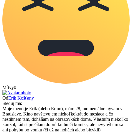
Mŕtvy
0
Od
Erik Košťany
Sleduj ma:
Moje meno je Erik (alebo Erino), mám 28, momentálne bývam v
Bratislave. Kino navštevujem niekoľkokrát do mesiaca a čo
nestihnem tam, doháňam na obrazovkách doma. Vlastním niekoľko
konzol, rád si prečítam dobrú knihu či komiks, ale nevyhýbam sa
ani pohybu po vonku (či už na nohách alebo bicykli)