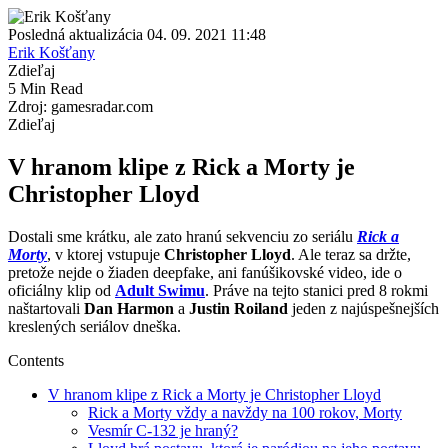
Posledná aktualizácia 04. 09. 2021 11:48
Erik Košťany
Zdieľaj
5 Min Read
Zdroj: gamesradar.com
Zdieľaj
V hranom klipe z Rick a Morty je
Christopher Lloyd
Dostali sme krátku, ale zato hranú sekvenciu zo seriálu
Rick a
Morty
, v ktorej vstupuje
Christopher Lloyd
. Ale teraz sa držte,
pretože nejde o žiaden deepfake, ani fanúšikovské video, ide o
oficiálny klip od
Adult Swimu
. Práve na tejto stanici pred 8 rokmi
naštartovali
Dan Harmon
a
Justin Roiland
jeden z najúspešnejších
kreslených seriálov dneška.
Contents
V hranom klipe z Rick a Morty je Christopher Lloyd
Rick a Morty vždy a navždy na 100 rokov, Morty
Vesmír C-132 je hraný?