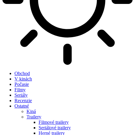
Obchod
V kinách
Počasie
Filmy
Seriály
Recenzie
Ostatné
Kiná
Trailery
Filmové trailery
Seriálové trailery
Herné trailery