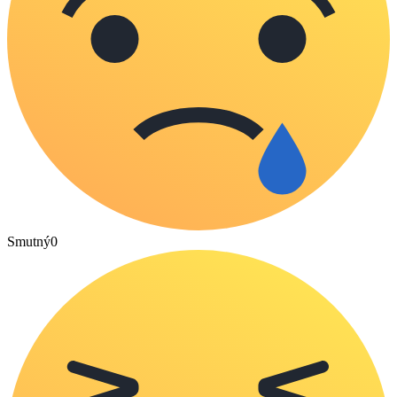
Smutný
0