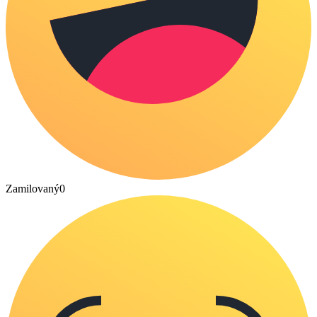
Zamilovaný
0