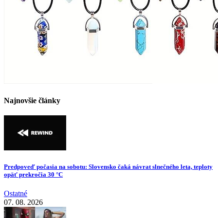
Najnovšie články
Predpoveď počasia na sobotu: Slovensko čaká návrat slnečného leta, teploty
opäť prekročia 30 °C
Ostatné
07. 08. 2026