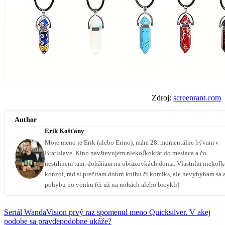
Zdroj:
screenrant.com
Author
Erik Košťany
Moje meno je Erik (alebo Erino), mám 28, momentálne bývam v
Bratislave. Kino navštevujem niekoľkokrát do mesiaca a čo
nestihnem tam, doháňam na obrazovkách doma. Vlastním niekoľ
konzol, rád si prečítam dobrú knihu či komiks, ale nevyhýbam sa 
pohybu po vonku (či už na nohách alebo bicykli)
Seriál WandaVision prvý raz spomenul meno Quicksilver. V akej
podobe sa pravdepodobne ukáže?