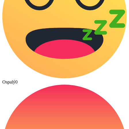
Ospalý
0