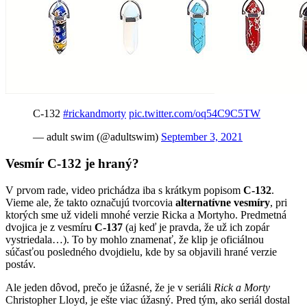
C-132
#rickandmorty
pic.twitter.com/oq54C9C5TW
— adult swim (@adultswim)
September 3, 2021
Vesmír C-132 je hraný?
V prvom rade, video prichádza iba s krátkym popisom
C-132
.
Vieme ale, že takto označujú tvorcovia
alternatívne vesmíry
, pri
ktorých sme už videli mnohé verzie Ricka a Mortyho. Predmetná
dvojica je z vesmíru
C-137
(aj keď je pravda, že už ich zopár
vystriedala…). To by mohlo znamenať, že klip je oficiálnou
súčasťou posledného dvojdielu, kde by sa objavili hrané verzie
postáv.
Ale jeden dôvod, prečo je úžasné, že je v seriáli
Rick a Morty
Christopher Lloyd, je ešte viac úžasný. Pred tým, ako seriál dostal