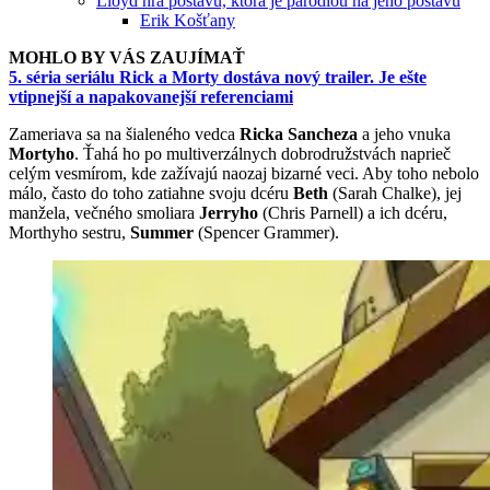
Lloyd hrá postavu, ktorá je paródiou na jeho postavu
Erik Košťany
MOHLO BY VÁS ZAUJÍMAŤ
5. séria seriálu Rick a Morty dostáva nový trailer. Je ešte
vtipnejší a napakovanejší referenciami
Zameriava sa na šialeného vedca
Ricka Sancheza
a jeho vnuka
Mortyho
. Ťahá ho po multiverzálnych dobrodružstvách naprieč
celým vesmírom, kde zažívajú naozaj bizarné veci. Aby toho nebolo
málo, často do toho zatiahne svoju dcéru
Beth
(Sarah Chalke), jej
manžela, večného smoliara
Jerryho
(Chris Parnell) a ich dcéru,
Morthyho sestru,
Summer
(Spencer Grammer).