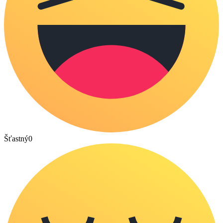
Šťastný
0