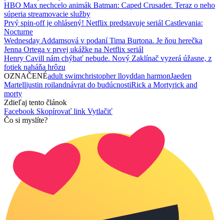
HBO Max nechcelo animák Batman: Caped Crusader. Teraz o neho
súperia streamovacie služby
Prvý spin-off je ohlásený! Netflix predstavuje seriál Castlevania:
Nocturne
Wednesday Addamsová v podaní Tima Burtona. Je ňou herečka
Jenna Ortega v prvej ukážke na Netflix seriál
Henry Cavill nám chýbať nebude. Nový Zaklínač vyzerá úžasne, z
fotiek naháňa hrôzu
OZNAČENÉ
adult swim
christopher lloyd
dan harmon
Jaeden
Martell
justin roiland
návrat do budúcnosti
Rick a Morty
rick and
morty
Zdieľaj tento článok
Facebook
Skopírovať link
Vytlačiť
Čo si myslíte?