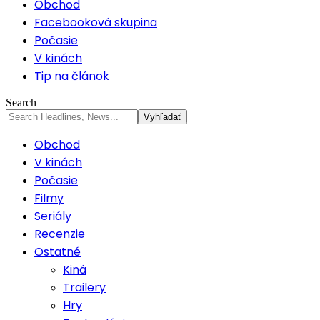
Obchod
Facebooková skupina
Počasie
V kinách
Tip na článok
Search
Obchod
V kinách
Počasie
Filmy
Seriály
Recenzie
Ostatné
Kiná
Trailery
Hry