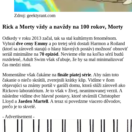
Zdroj: geektyrant.com
Rick a Morty vždy a navždy na 100 rokov, Morty
Odkedy v roku 2013 začal, tak sa stal kultúrnym fenoménom.
Vyhral
dve ceny Emmy
a po tretej sérii dostali Harmon a Roiland
(ktorí sa zároveň starajú o hlasy hlavných postáv) možnosť obnoviť
seriál minimálne na
70 epizód
. Nevieme ešte na koľko sérií budú
rozdelené, Adult Swim však sľubuje, že by sa mal minimalizovať
čas medzi nimi.
Momentálne však čakáme na
finále piatej série
. Aby nám toto
čakanie o niečo skrátili, zverejnili krátky klip. Vidíme v ňom
objavujúci sa známy portál v garáži domu, ktorá slúži zároveň ako
Rickovo laboratórium. Je to však v živej, neanimovanej verzii. A
následne vidíme dve hlavné postavy, ktoré stvárnili Christopher
Lloyd a
Jaeden Martell
. A teraz si povedzme viacero dôvodov,
prečo je to skvelé.
- Advertisement -