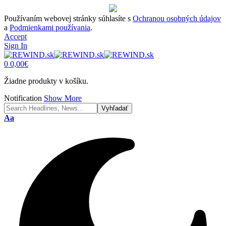
Používaním webovej stránky súhlasíte s
Ochranou osobných údajov
a
Podmienkami používania
.
Accept
Sign In
0
0,00
€
Žiadne produkty v košíku.
Notification
Show More
Font
Aa
Resizer