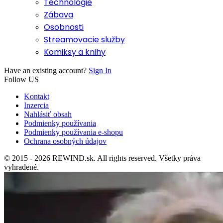
Technológie
Zábava
Osobnosti
Streamovacie služby
Komiksy a knihy
Have an existing account?
Sign In
Follow US
Kontakt
Inzercia
Nahlásiť obsah
Podmienky používania
Podmienky používania e-shopu
Ochrana osobných údajov
© 2015 - 2026 REWIND.sk. All rights reserved. Všetky práva
vyhradené.