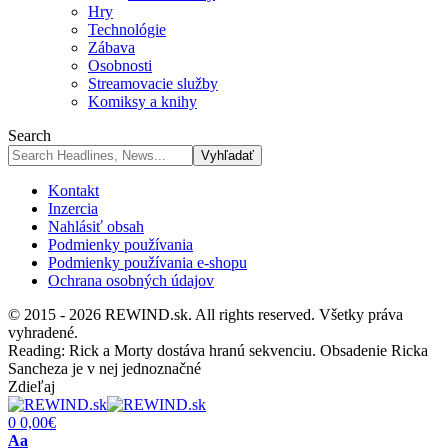
Hry
Technológie
Zábava
Osobnosti
Streamovacie služby
Komiksy a knihy
Search
Kontakt
Inzercia
Nahlásiť obsah
Podmienky používania
Podmienky používania e-shopu
Ochrana osobných údajov
© 2015 - 2026 REWIND.sk. All rights reserved. Všetky práva
vyhradené.
Reading:
Rick a Morty dostáva hranú sekvenciu. Obsadenie Ricka
Sancheza je v nej jednoznačné
Zdieľaj
0
0,00
€
Font
Aa