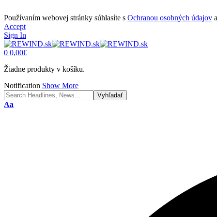
Používaním webovej stránky súhlasíte s
Ochranou osobných údajov
Accept
Sign In
0
0,00
€
Žiadne produkty v košíku.
Notification
Show More
Font
Aa
Resizer