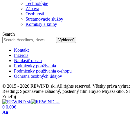
Technológie
Zábava
Osobnosti
Streamovacie služby
Komiksy a knihy
Search
Kontakt
Inzercia
Nahlásiť obsah
Podmienky používania
Podmienky používania e-shopu
Ochrana osobných údajov
© 2015 - 2026 REWIND.sk. All rights reserved. Všetky práva vyhra
Reading:
Spoznávame záhadný, posledný film Hayao Miyazakiho. Sl
Zdieľaj
0
0,00
€
Font
Aa
Resizer