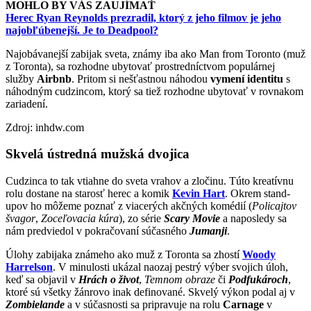
MOHLO BY VÁS ZAUJÍMAŤ
Herec Ryan Reynolds prezradil, ktorý z jeho filmov je jeho
najobľúbenejší. Je to Deadpool?
Najobávanejší zabijak sveta, známy iba ako Man from Toronto (muž
z Toronta), sa rozhodne ubytovať prostredníctvom populárnej
služby
Airbnb
. Pritom si nešťastnou náhodou
vymení identitu
s
náhodným cudzincom, ktorý sa tiež rozhodne ubytovať v rovnakom
zariadení.
Zdroj: inhdw.com
Skvelá ústredná mužská dvojica
Cudzinca to tak vtiahne do sveta vrahov a zločinu. Túto kreatívnu
rolu dostane na starosť herec a komik
Kevin Hart
. Okrem stand-
upov ho môžeme poznať z viacerých akčných komédií (
Policajtov
švagor
,
Zoceľovacia kúra
), zo série
Scary Movie
a naposledy sa
nám predviedol v pokračovaní súčasného
Jumanji
.
Úlohy zabijaka známeho ako muž z Toronta sa zhostí
Woody
Harrelson
. V minulosti ukázal naozaj pestrý výber svojich úloh,
keď sa objavil v
Hrách o život
,
Temnom obraze
či
Podfukároch
,
ktoré sú všetky žánrovo inak definované. Skvelý výkon podal aj v
Zombielande
a v súčasnosti sa pripravuje na rolu
Carnage
v