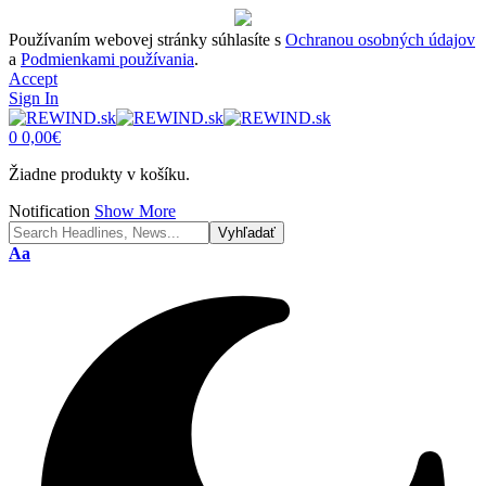
Používaním webovej stránky súhlasíte s
Ochranou osobných údajov
a
Podmienkami používania
.
Accept
Sign In
0
0,00
€
Žiadne produkty v košíku.
Notification
Show More
Font
Aa
Resizer