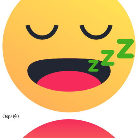
Ospalý
0