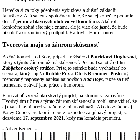
Herečka si za roky pôsobenia vybudovala slušnú základňu
fanúšikov. A tá sa teraz spoločne raduje, že sa jej konečne podarilo
dostať
jednu z hlavných úloh vo veľkom filme
. Akú rolu
konkrétne zohrá ešte nieje známe, ale je viac ako jasné, že bude
pôsobiť ako zaujímavý protipól k Hartovi a Harrelsonovi.
Tvorcovia majú so žánrom skúsenosť
Akčná komédia od Sony pripadla režisérovi
Patrickovi Hughesovi
,
ktorý s týmto žánrom už má skúsenosť. Postaral sa totiž o film
Zabijakov osobný strážca
. Pri tejto snímke bude vychádzať zo
scenára, ktorý napíšu
Robbie Fox
a
Chris Bremmer
. Posledný
menovaný naposledy napísal najnovších
Bad Boys
, takže sa tiež
nemusíme obávať jeho práce s humorom.
Film zatiaľ vyzerá ako skvelý projekt, na ktorom sa zabavíme.
Tvorivý tím už má s týmto žánrom skúsenosť a mohli sme vidieť, že
aj dvaja hlavní herci sa v ňom v minulosti našli. Ako to zvládne aj
Kaley Cuoco, pre ktorú to bude rozhodne zaujímavý projekt, sa
dozvieme
17. septembra 2021
, kedy má komédia premiéru.
- Advertisement -