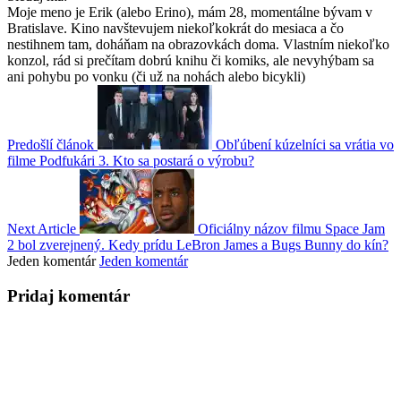
Moje meno je Erik (alebo Erino), mám 28, momentálne bývam v
Bratislave. Kino navštevujem niekoľkokrát do mesiaca a čo
nestihnem tam, doháňam na obrazovkách doma. Vlastním niekoľko
konzol, rád si prečítam dobrú knihu či komiks, ale nevyhýbam sa
ani pohybu po vonku (či už na nohách alebo bicykli)
Predošlí článok
Obľúbení kúzelníci sa vrátia vo
filme Podfukári 3. Kto sa postará o výrobu?
Next Article
Oficiálny názov filmu Space Jam
2 bol zverejnený. Kedy prídu LeBron James a Bugs Bunny do kín?
Jeden komentár
Jeden komentár
Pridaj komentár