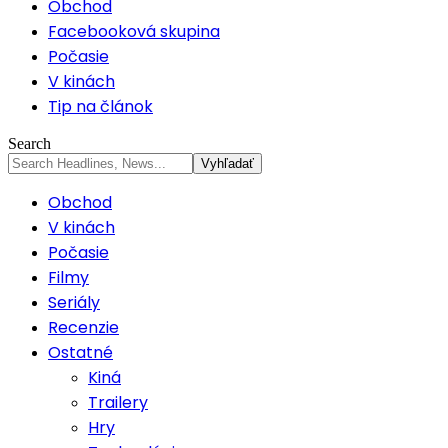
Obchod
Facebooková skupina
Počasie
V kinách
Tip na článok
Search
Obchod
V kinách
Počasie
Filmy
Seriály
Recenzie
Ostatné
Kiná
Trailery
Hry