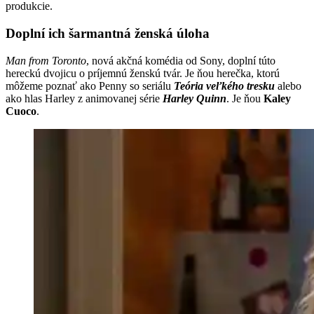
produkcie.
Doplní ich šarmantná ženská úloha
Man from Toronto
, nová akčná komédia od Sony, doplní túto
hereckú dvojicu o príjemnú ženskú tvár. Je ňou herečka, ktorú
môžeme poznať ako Penny so seriálu
Teória veľkého tresku
alebo
ako hlas Harley z animovanej série
Harley Quinn
. Je ňou
Kaley
Cuoco
.