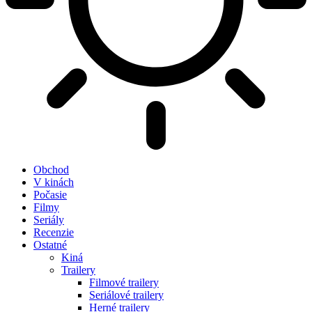
Obchod
V kinách
Počasie
Filmy
Seriály
Recenzie
Ostatné
Kiná
Trailery
Filmové trailery
Seriálové trailery
Herné trailery