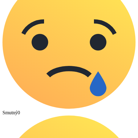
Smutný
0