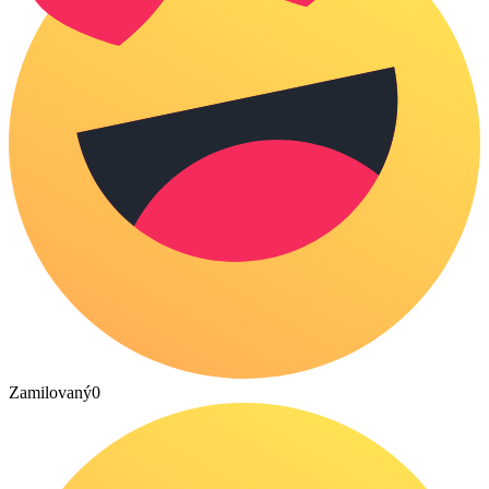
Zamilovaný
0