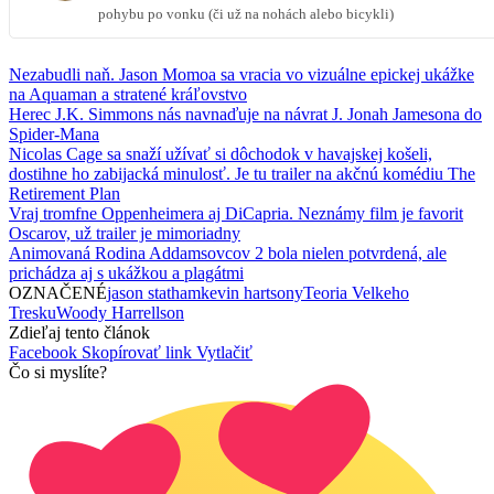
pohybu po vonku (či už na nohách alebo bicykli)
Nezabudli naň. Jason Momoa sa vracia vo vizuálne epickej ukážke
na Aquaman a stratené kráľovstvo
Herec J.K. Simmons nás navnaďuje na návrat J. Jonah Jamesona do
Spider-Mana
Nicolas Cage sa snaží užívať si dôchodok v havajskej košeli,
dostihne ho zabijacká minulosť. Je tu trailer na akčnú komédiu The
Retirement Plan
Vraj tromfne Oppenheimera aj DiCapria. Neznámy film je favorit
Oscarov, už trailer je mimoriadny
Animovaná Rodina Addamsovcov 2 bola nielen potvrdená, ale
prichádza aj s ukážkou a plagátmi
OZNAČENÉ
jason statham
kevin hart
sony
Teoria Velkeho
Tresku
Woody Harrellson
Zdieľaj tento článok
Facebook
Skopírovať link
Vytlačiť
Čo si myslíte?