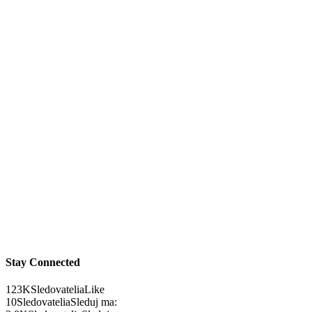
Stay Connected
123K
Sledovatelia
Like
10
Sledovatelia
Sleduj ma: