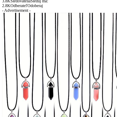
3.8K
Sledovatelia
Sleduj ma:
2.8K
Odberateľ
Odoberaj
- Advertisement -