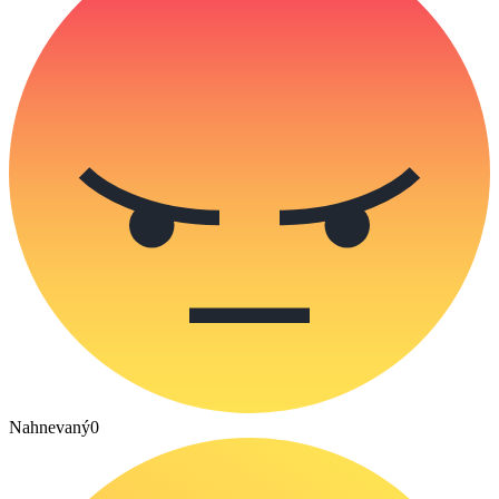
Nahnevaný
0