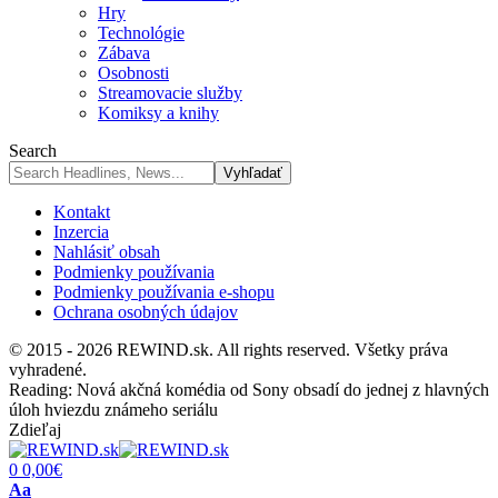
Hry
Technológie
Zábava
Osobnosti
Streamovacie služby
Komiksy a knihy
Search
Kontakt
Inzercia
Nahlásiť obsah
Podmienky používania
Podmienky používania e-shopu
Ochrana osobných údajov
© 2015 - 2026 REWIND.sk. All rights reserved. Všetky práva
vyhradené.
Reading:
Nová akčná komédia od Sony obsadí do jednej z hlavných
úloh hviezdu známeho seriálu
Zdieľaj
0
0,00
€
Font
Aa