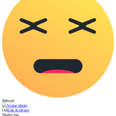
Mŕtvy
0
Od
Erik Košťany
Sleduj ma: