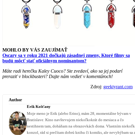
MOHLO BY VÁS ZAUJÍMAŤ
Oscary sa v roku 2021 dočkajú zásadnej zmeny. Ktoré filmy sa
budú môcť stať oficiálnym nominantom?
Máte radi herečku Kaley Cuoco? Ste zvedaví, ako sa jej podarí
preraziť v blockbusteri? Dajte nám vedieť v komentároch!
Zdroj:
geektyrant.com
Author
Erik Košťany
Moje meno je Erik (alebo Erino), mám 28, momentálne bývam v
Bratislave. Kino navštevujem niekoľkokrát do mesiaca a čo
nestihnem tam, doháňam na obrazovkách doma. Vlastním niekoľ
konzol, rád si prečítam dobrú knihu či komiks, ale nevyhýbam sa 