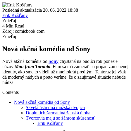
Posledná aktualizácia 20. 06. 2022 18:38
Erik Košťany
Zdieľaj
4 Min Read
Zdroj: comicbook.com
Zdieľaj
Nová akčná komédia od Sony
Nová akčná komédia od
Sony
chystaná na budúci rok ponesie
názov
Man from Toronto
. Film sa má zamerať na prípad zamenenej
identity, ako sme to videli už mnohokrát predtým. Tentoraz jej však
dá moderný nádych a preto veríme, že o zaujímavé situácie nebude
núdza.
Contents
Nová akčná komédia od Sony
Skvelá ústredná mužská dvojica
Doplní ich šarmantná ženská úloha
Tvorcovia majú so žánrom skúsenosť
Erik Košťany