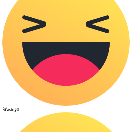
Šťastný
0