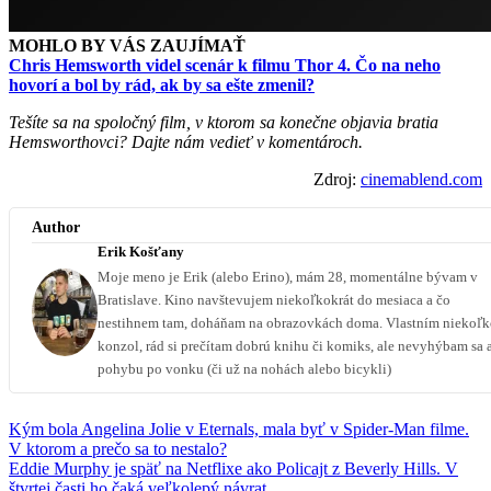
MOHLO BY VÁS ZAUJÍMAŤ
Chris Hemsworth videl scenár k filmu Thor 4. Čo na neho
hovorí a bol by rád, ak by sa ešte zmenil?
Tešíte sa na spoločný film, v ktorom sa konečne objavia bratia
Hemsworthovci? Dajte nám vedieť v komentároch.
Zdroj:
cinemablend.com
Author
Erik Košťany
Moje meno je Erik (alebo Erino), mám 28, momentálne bývam v
Bratislave. Kino navštevujem niekoľkokrát do mesiaca a čo
nestihnem tam, doháňam na obrazovkách doma. Vlastním niekoľ
konzol, rád si prečítam dobrú knihu či komiks, ale nevyhýbam sa 
pohybu po vonku (či už na nohách alebo bicykli)
Kým bola Angelina Jolie v Eternals, mala byť v Spider-Man filme.
V ktorom a prečo sa to nestalo?
Eddie Murphy je späť na Netflixe ako Policajt z Beverly Hills. V
štvrtej časti ho čaká veľkolepý návrat