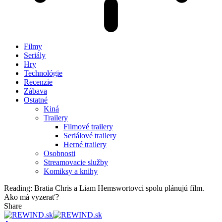
Filmy
Seriály
Hry
Technológie
Recenzie
Zábava
Ostatné
Kiná
Trailery
Filmové trailery
Seriálové trailery
Herné trailery
Osobnosti
Streamovacie služby
Komiksy a knihy
Reading:
Bratia Chris a Liam Hemswortovci spolu plánujú film.
Ako má vyzerať?
Share