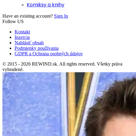
Komiksy a knihy
Have an existing account?
Sign In
Follow US
Kontakt
Inzercia
Nahlásiť obsah
Podmienky používania
GDPR a Ochrana osobných údajov
© 2015 - 2026 REWIND.sk. All rights reserved. Všetky práva
vyhradené.