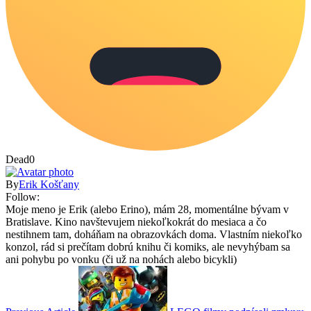
Dead
0
By
Erik Košťany
Follow:
Moje meno je Erik (alebo Erino), mám 28, momentálne bývam v
Bratislave. Kino navštevujem niekoľkokrát do mesiaca a čo
nestihnem tam, doháňam na obrazovkách doma. Vlastním niekoľko
konzol, rád si prečítam dobrú knihu či komiks, ale nevyhýbam sa
ani pohybu po vonku (či už na nohách alebo bicykli)