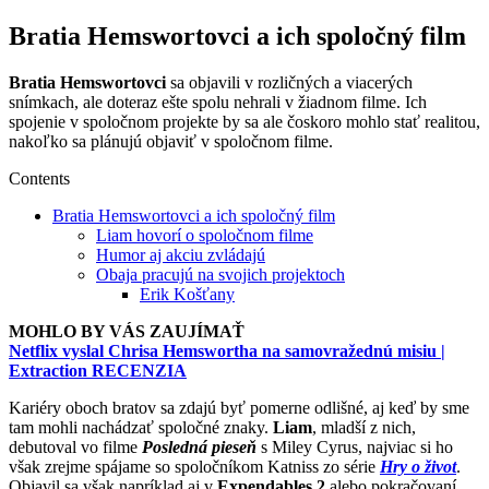
Bratia Hemswortovci a ich spoločný film
Bratia Hemswortovci
sa objavili v rozličných a viacerých
snímkach, ale doteraz ešte spolu nehrali v žiadnom filme. Ich
spojenie v spoločnom projekte by sa ale čoskoro mohlo stať realitou,
nakoľko sa plánujú objaviť v spoločnom filme.
Contents
Bratia Hemswortovci a ich spoločný film
Liam hovorí o spoločnom filme
Humor aj akciu zvládajú
Obaja pracujú na svojich projektoch
Erik Košťany
MOHLO BY VÁS ZAUJÍMAŤ
Netflix vyslal Chrisa Hemswortha na samovražednú misiu |
Extraction RECENZIA
Kariéry oboch bratov sa zdajú byť pomerne odlišné, aj keď by sme
tam mohli nachádzať spoločné znaky.
Liam
, mladší z nich,
debutoval vo filme
Posledná pieseň
s Miley Cyrus, najviac si ho
však zrejme spájame so spoločníkom Katniss zo série
Hry o život
.
Objavil sa však napríklad aj v
Expend
a
bles 2
alebo pokračovaní