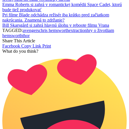
Emma Roberts si zahrá v romantickej komédii Space Cadet, ktorú
bude tiež produkovať
Pri filme Blade odchádza režisér iba krátko pred začiatkom
nakrúcania. Znamená to zdržanie?
Bill Skarsgård si zahrá hlavnú úlohu v reboote filmu Vrana
TAGGED:
avengers
chris hemsworth
extraction
hry o život
liam
hemsworth
thor
Share This Article
Facebook
Copy Link
Print
What do you think?