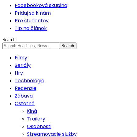
Facebooková skupina
Pridaj sa k nám
Pre študentov
Tip na článok
Search
Filmy
Seriály
Hry
Technológie
Recenzie
Zábava
Ostatné
Kiná
Trailery
Osobnosti
Streamovacie služby