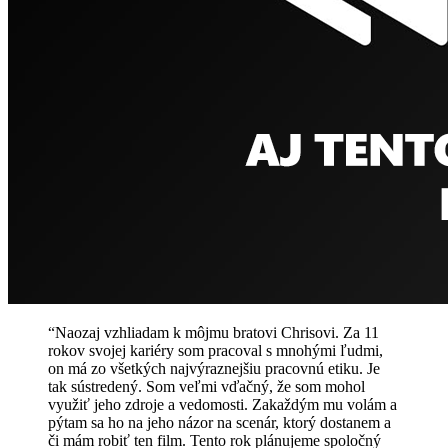
“Naozaj vzhliadam k môjmu bratovi Chrisovi. Za 11
rokov svojej kariéry som pracoval s mnohými ľudmi,
on má zo všetkých najvýraznejšiu pracovnú etiku. Je
tak sústredený. Som veľmi vďačný, že som mohol
využiť jeho zdroje a vedomosti. Zakaždým mu volám a
pýtam sa ho na jeho názor na scenár, ktorý dostanem a
či mám robiť ten film. Tento rok plánujeme spoločný