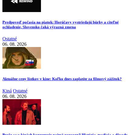
Predpoveď počasia na piatok: Horúčavy vystriedajú búrky a citeľné
ochladenie, Slovensko čaká výrazná zmena
Ostatné
06. 08. 2026
Aktuálne ceny lístkov v kine: Koľko dnes zaplatíte za filmový zážitok?
Kiná
Ostatné
06. 08. 2026
Prečo sa v kinách konzumuje najmä popcorn? História, tradícia a dôvody