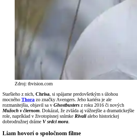
Zdroj: tbvision.com
Staršieho z nich,
Chrisa
, si spájame predovšetkým s úlohou
mocného
Thora
zo značky Avengers. Jeho kariéra je ale
rozmanitejšia, objavil sa v
Ghostbusters
z roku 2016 či nových
Mužoch v čiernom
. Dokázal, že zvláda aj vážnejšie a dramatickejšie
role, napríklad v životopisnej snímke
Rivali
alebo historickej
dobrodružnej dráme
V srdci mora
.
Liam hovorí o spoločnom filme