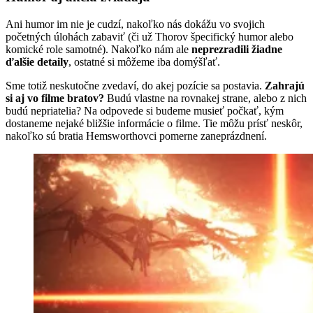
Ani humor im nie je cudzí, nakoľko nás dokážu vo svojich
početných úlohách zabaviť (či už Thorov špecifický humor alebo
komické role samotné). Nakoľko nám ale
neprezradili žiadne
ďalšie detaily
, ostatné si môžeme iba domýšľať.
Sme totiž neskutočne zvedaví, do akej pozície sa postavia.
Zahrajú
si aj vo filme bratov?
Budú vlastne na rovnakej strane, alebo z nich
budú nepriatelia? Na odpovede si budeme musieť počkať, kým
dostaneme nejaké bližšie informácie o filme. Tie môžu prísť neskôr,
nakoľko sú bratia Hemsworthovci pomerne zaneprázdnení.