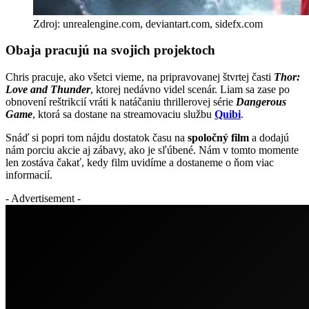
Zdroj: unrealengine.com, deviantart.com, sidefx.com
Obaja pracujú na svojich projektoch
Chris pracuje, ako všetci vieme, na pripravovanej štvrtej časti
Thor:
Love and Thunder
, ktorej nedávno videl scenár. Liam sa zase po
obnovení reštrikcií vráti k natáčaniu thrillerovej série
Dangerous
Game
, ktorá sa dostane na streamovaciu službu
Quibi
.
Snáď si popri tom nájdu dostatok času na
spoločný film
a dodajú
nám porciu akcie aj zábavy, ako je sľúbené. Nám v tomto momente
len zostáva čakať, kedy film uvidíme a dostaneme o ňom viac
informacií.
- Advertisement -