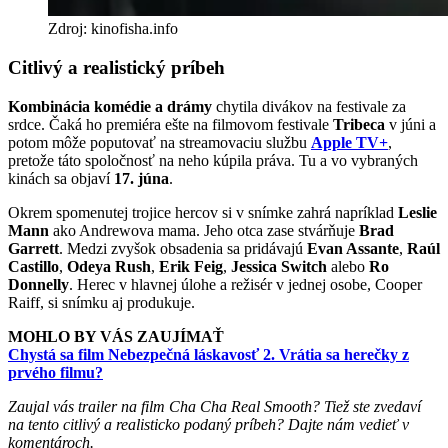
Zdroj: kinofisha.info
Citlivý a realistický príbeh
Kombinácia komédie a drámy
chytila divákov na festivale za
srdce. Čaká ho premiéra ešte na filmovom festivale
Tribeca
v júni a
potom môže poputovať na streamovaciu službu
Apple TV+
,
pretože táto spoločnosť na neho kúpila práva. Tu a vo vybraných
kinách sa objaví
17. júna
.
Okrem spomenutej trojice hercov si v snímke zahrá napríklad
Leslie
Mann
ako Andrewova mama. Jeho otca zase stvárňuje
Brad
Garrett
. Medzi zvyšok obsadenia sa pridávajú
Evan Assante
,
Raúl
Castillo
,
Odeya Rush
,
Erik Feig
,
Jessica Switch
alebo
Ro
Donnelly
. Herec v hlavnej úlohe a režisér v jednej osobe, Cooper
Raiff, si snímku aj produkuje.
MOHLO BY VÁS ZAUJÍMAŤ
Chystá sa film Nebezpečná láskavosť 2. Vrátia sa herečky z
prvého filmu?
Zaujal vás trailer na film Cha Cha Real Smooth? Tiež ste zvedaví
na tento citlivý a realisticko podaný príbeh? Dajte nám vedieť v
komentároch.