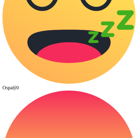
Ospalý
0