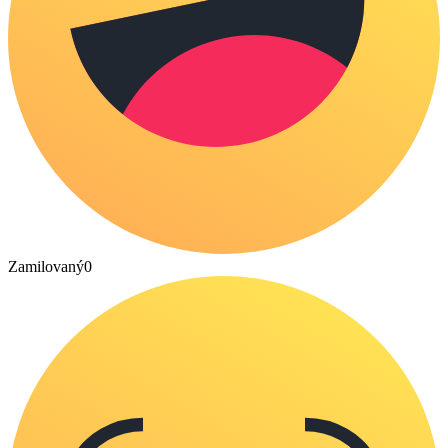
Zamilovaný
0