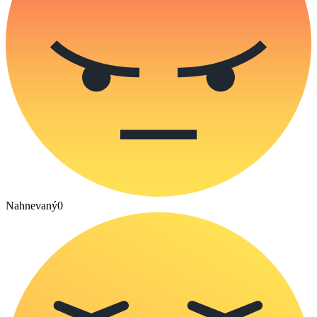
Nahnevaný
0