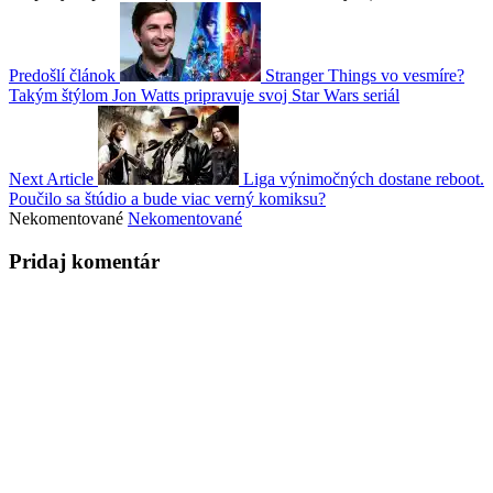
Predošlí článok
Stranger Things vo vesmíre?
Takým štýlom Jon Watts pripravuje svoj Star Wars seriál
Next Article
Liga výnimočných dostane reboot.
Poučilo sa štúdio a bude viac verný komiksu?
Nekomentované
Nekomentované
Pridaj komentár