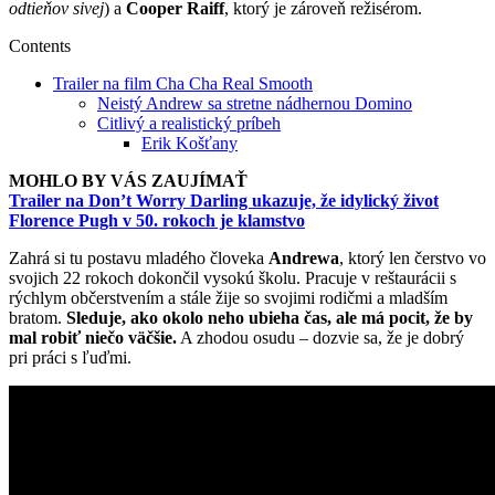
odtieňov sivej
) a
Cooper Raiff
, ktorý je zároveň režisérom.
Contents
Trailer na film Cha Cha Real Smooth
Neistý Andrew sa stretne nádhernou Domino
Citlivý a realistický príbeh
Erik Košťany
MOHLO BY VÁS ZAUJÍMAŤ
Trailer na Don’t Worry Darling ukazuje, že idylický život
Florence Pugh v 50. rokoch je klamstvo
Zahrá si tu postavu mladého človeka
Andrewa
, ktorý len čerstvo vo
svojich 22 rokoch dokončil vysokú školu. Pracuje v reštaurácii s
rýchlym občerstvením a stále žije so svojimi rodičmi a mladším
bratom.
Sleduje, ako okolo neho ubieha čas, ale má pocit, že by
mal robiť niečo väčšie.
A zhodou osudu – dozvie sa, že je dobrý
pri práci s ľuďmi.