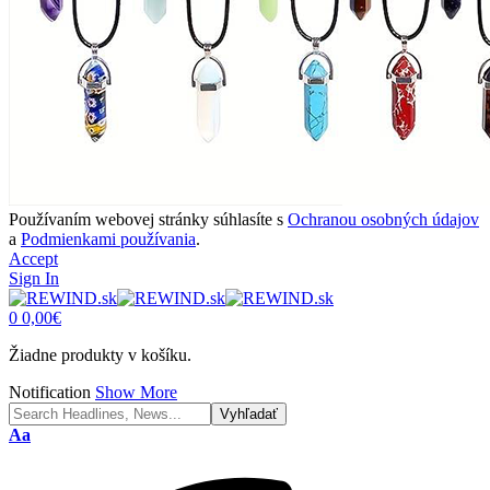
Používaním webovej stránky súhlasíte s
Ochranou osobných údajov
a
Podmienkami používania
.
Accept
Sign In
0
0,00
€
Žiadne produkty v košíku.
Notification
Show More
Font
Aa
Resizer