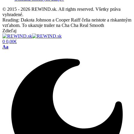
© 2015 - 2026 REWIND.sk. All rights reserved. Všetky práva
vyhradené.
Reading:
Dakota Johnson a Cooper Raiff čelia neistote a riskantným
vzťahom. To ukazuje trailer na Cha Cha Real Smooth
Zdieľaj
0
0,00
€
Font
Aa
Resizer