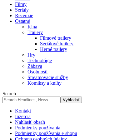
Filmy
Seriály
Recenzie
Ostatné
Kiná
Trailery
Filmové trailery
Seriálové trailery
Herné trailery
Hry
Technológie
Zábava
Osobnosti
Streamovacie služby
Komiksy a knihy
Search
Kontakt
Inzercia
Nahlásiť obsah
Podmienky používania
Podmienky používania e-shopu
Ochrana osobných údajov