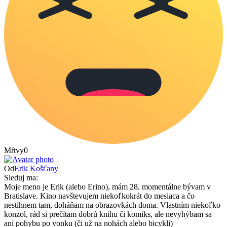
Mŕtvy
0
Od
Erik Košťany
Sleduj ma:
Moje meno je Erik (alebo Erino), mám 28, momentálne bývam v
Bratislave. Kino navštevujem niekoľkokrát do mesiaca a čo
nestihnem tam, doháňam na obrazovkách doma. Vlastním niekoľko
konzol, rád si prečítam dobrú knihu či komiks, ale nevyhýbam sa
ani pohybu po vonku (či už na nohách alebo bicykli)