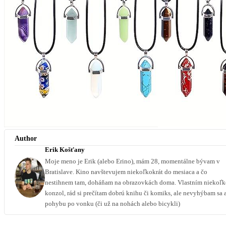
Author
Erik Košťany
Moje meno je Erik (alebo Erino), mám 28, momentálne bývam v
Bratislave. Kino navštevujem niekoľkokrát do mesiaca a čo
nestihnem tam, doháňam na obrazovkách doma. Vlastním niekoľ
konzol, rád si prečítam dobrú knihu či komiks, ale nevyhýbam sa 
pohybu po vonku (či už na nohách alebo bicykli)