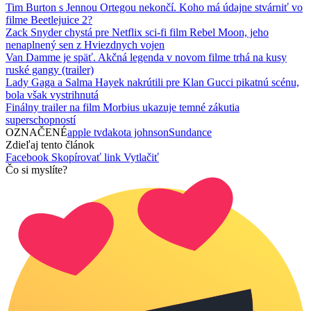
Tim Burton s Jennou Ortegou nekončí. Koho má údajne stvárniť vo
filme Beetlejuice 2?
Zack Snyder chystá pre Netflix sci-fi film Rebel Moon, jeho
nenaplnený sen z Hviezdnych vojen
Van Damme je späť. Akčná legenda v novom filme trhá na kusy
ruské gangy (trailer)
Lady Gaga a Salma Hayek nakrútili pre Klan Gucci pikatnú scénu,
bola však vystrihnutá
Finálny trailer na film Morbius ukazuje temné zákutia
superschopností
OZNAČENÉ
apple tv
dakota johnson
Sundance
Zdieľaj tento článok
Facebook
Skopírovať link
Vytlačiť
Čo si myslíte?