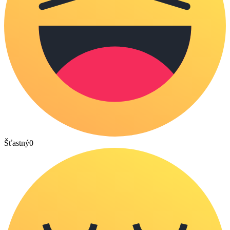
Šťastný
0