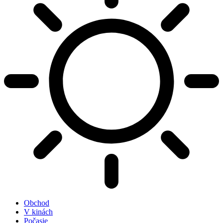
Obchod
V kinách
Počasie