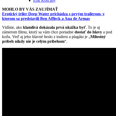
Erik Košťany
MOHLO BY VÁS ZAUJÍMAŤ
Erotický triler Deep Water prichádza s prvým trailerom, v
ktorom sa predstavili Ben Affleck a Ana de Armas
Vidíme, ako
klamlivá dokázala prvá ukážka byť
. To je aj
zámerom filmu, ktorý sa vám chce poriadne
dostať do hlavy
a pod
kožu. Veď aj jeho hlavné heslo z traileru a plagátu je „
Milostný
príbeh nikdy nie je celým príbehom
“.