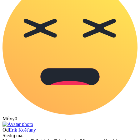
Mŕtvy
0
Od
Erik Košťany
Sleduj ma: