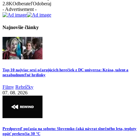
2.8K
Odberateľ
Odoberaj
- Advertisement -
Najnovšie články
Top 10 najviac sexi očarujúcich herečiek z DC univerza: Krása, talent a
nezabudnuteľné hrdinky
Filmy
Rebríčky
07. 08. 2026
Predpoveď počasia na sobotu: Slovensko čaká návrat slnečného leta, teploty
opäť prekročia 30 °C