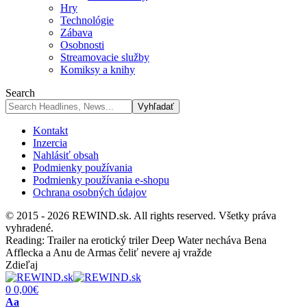
Hry
Technológie
Zábava
Osobnosti
Streamovacie služby
Komiksy a knihy
Search
Kontakt
Inzercia
Nahlásiť obsah
Podmienky používania
Podmienky používania e-shopu
Ochrana osobných údajov
© 2015 - 2026 REWIND.sk. All rights reserved. Všetky práva
vyhradené.
Reading:
Trailer na erotický triler Deep Water necháva Bena
Afflecka a Anu de Armas čeliť nevere aj vražde
Zdieľaj
0
0,00
€
Font
Aa