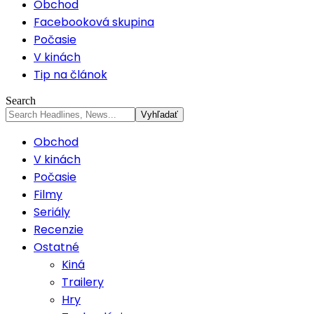
Obchod
Facebooková skupina
Počasie
V kinách
Tip na článok
Search
Obchod
V kinách
Počasie
Filmy
Seriály
Recenzie
Ostatné
Kiná
Trailery
Hry