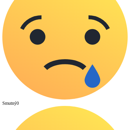
Smutný
0