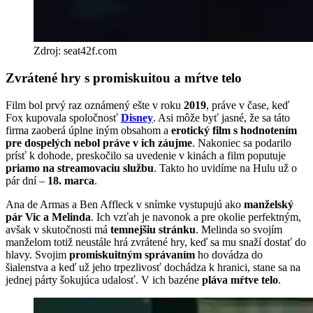
Zdroj: seat42f.com
Zvrátené hry s promiskuitou a mŕtve telo
Film bol prvý raz oznámený ešte v roku
2019
, práve v čase, keď
Fox kupovala spoločnosť
Disney
. Asi môže byť jasné, že sa táto
firma zaoberá úplne iným obsahom a
erotický film s hodnotením
pre dospelých nebol práve v ich záujme
. Nakoniec sa podarilo
prísť k dohode, preskočilo sa uvedenie v kinách a film poputuje
priamo na streamovaciu službu
. Takto ho uvidíme na Hulu už o
pár dní –
18. marca
.
Ana de Armas a Ben Affleck v snímke vystupujú ako
manželský
pár Vic a Melinda
. Ich vzťah je navonok a pre okolie perfektným,
avšak v skutočnosti má
temnejšiu stránku
. Melinda so svojím
manželom totiž neustále hrá zvrátené hry, keď sa mu snaží dostať do
hlavy. Svojim
promiskuitným správaním
ho dovádza do
šialenstva a keď už jeho trpezlivosť dochádza k hranici, stane sa na
jednej párty šokujúca udalosť. V ich bazéne
pláva mŕtve telo
.