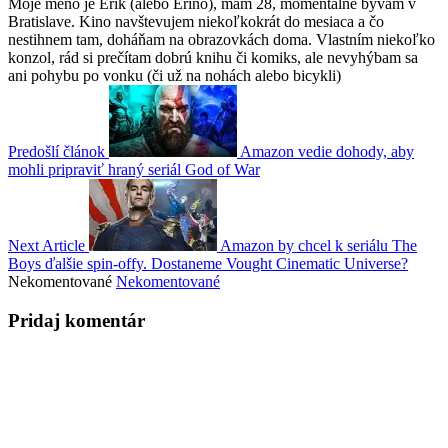
Moje meno je Erik (alebo Erino), mám 28, momentálne bývam v
Bratislave. Kino navštevujem niekoľkokrát do mesiaca a čo
nestihnem tam, doháňam na obrazovkách doma. Vlastním niekoľko
konzol, rád si prečítam dobrú knihu či komiks, ale nevyhýbam sa
ani pohybu po vonku (či už na nohách alebo bicykli)
Predošlí článok
Amazon vedie dohody, aby
mohli pripraviť hraný seriál God of War
Next Article
Amazon by chcel k seriálu The
Boys ďalšie spin-offy. Dostaneme Vought Cinematic Universe?
Nekomentované
Nekomentované
Pridaj komentár