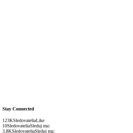
Stay Connected
123K
Sledovatelia
Like
10
Sledovatelia
Sleduj ma:
3.8K
Sledovatelia
Sleduj ma: