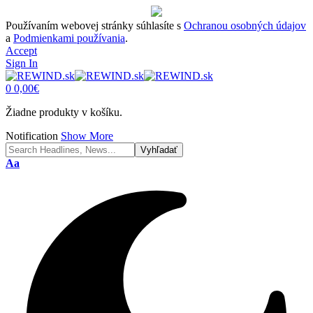
Používaním webovej stránky súhlasíte s
Ochranou osobných údajov
a
Podmienkami používania
.
Accept
Sign In
0
0,00
€
Žiadne produkty v košíku.
Notification
Show More
Font
Aa
Resizer