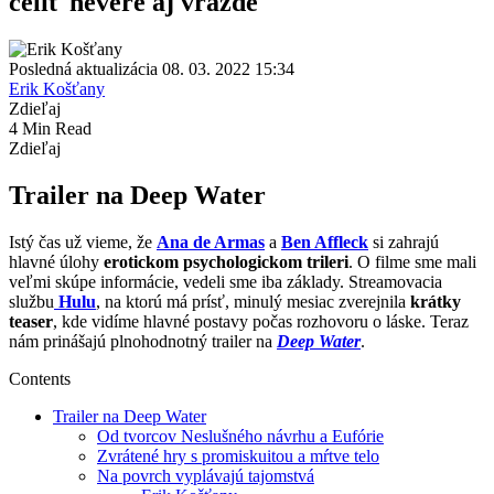
čeliť nevere aj vražde
Posledná aktualizácia 08. 03. 2022 15:34
Erik Košťany
Zdieľaj
4 Min Read
Zdieľaj
Trailer na Deep Water
Istý čas už vieme, že
Ana de Armas
a
Ben Affleck
si zahrajú
hlavné úlohy
erotickom psychologickom trileri
. O filme sme mali
veľmi skúpe informácie, vedeli sme iba základy. Streamovacia
službu
Hulu
, na ktorú má prísť, minulý mesiac zverejnila
krátky
teaser
, kde vidíme hlavné postavy počas rozhovoru o láske. Teraz
nám prinášajú plnohodnotný trailer na
Deep Water
.
Contents
Trailer na Deep Water
Od tvorcov Neslušného návrhu a Eufórie
Zvrátené hry s promiskuitou a mŕtve telo
Na povrch vyplávajú tajomstvá