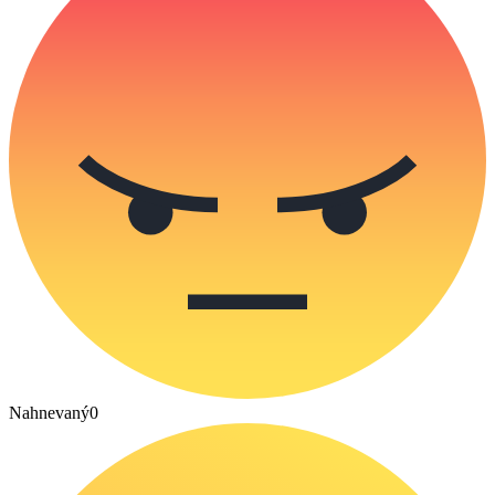
Nahnevaný
0