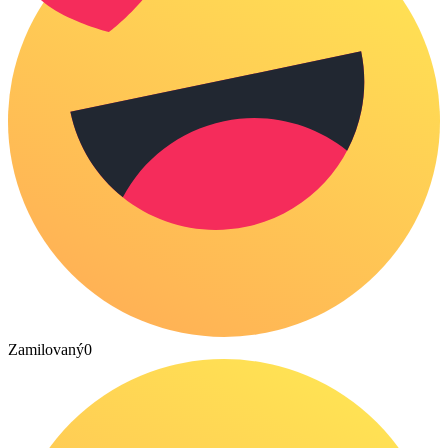
Zamilovaný
0