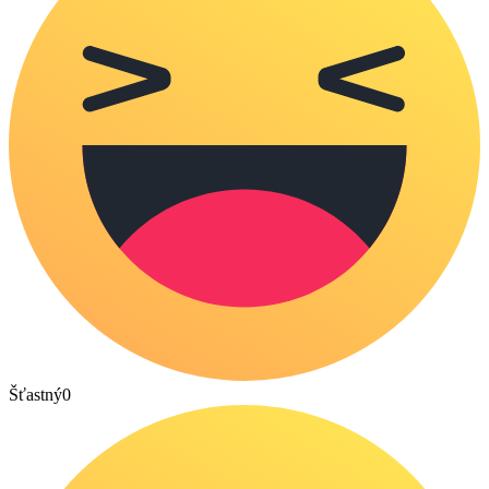
Šťastný
0