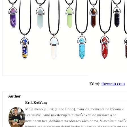
Zdroj:
thewrap.com
Author
Erik Košťany
Moje meno je Erik (alebo Erino), mám 28, momentálne bývam v
Bratislave. Kino navštevujem niekoľkokrát do mesiaca a čo
nestihnem tam, doháňam na obrazovkách doma. Vlastním niekoľ
konzol, rád si prečítam dobrú knihu či komiks, ale nevyhýbam sa 