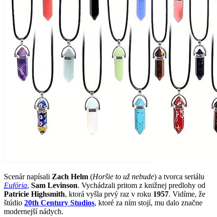
Scenár napísali
Zach Helm
(
Horšie to už nebude
) a tvorca seriálu
Eufória
,
Sam Levinson
. Vychádzali pritom z knižnej predlohy od
Patricie Highsmith
, ktorá vyšla prvý raz v roku
1957
. Vidíme, že
štúdio
20th Century Studios
, ktoré za ním stojí, mu dalo značne
modernejší nádych.