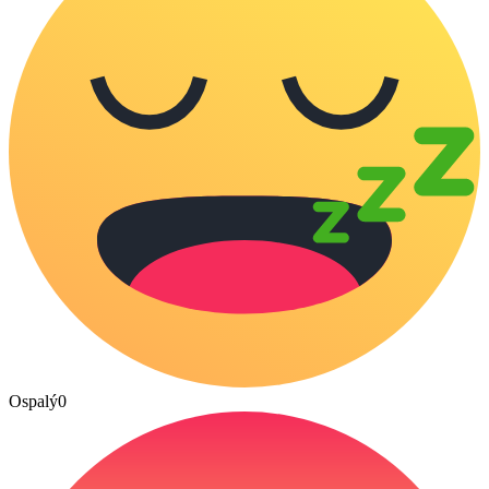
Ospalý
0