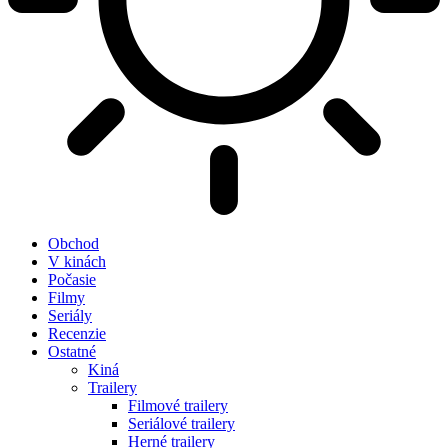
Obchod
V kinách
Počasie
Filmy
Seriály
Recenzie
Ostatné
Kiná
Trailery
Filmové trailery
Seriálové trailery
Herné trailery