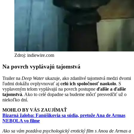
Zdroj: indiewire.com
Na povrch vyplávajú tajomstvá
Trailer na
Deep Water
ukazuje, ako zdanlivé tajomstvá medzi dvomi
ľudmi dokážu ovplyvnovať aj
celú ich spoločnosť naokolo
. S
vyplaveným telom vyplávajú na povrch postupne
ďalšie a ďalšie
tajomstvá
. Ako to celé dopadne sa budeme môcť presvedčiť už o
niekoľko dní.
MOHLO BY VÁS ZAUJÍMAŤ
Bizarná žaloba: Fanúšikovia sa súdia, pretože Ana de Armas
NEBOLA vo filme
Ako sa vám pozdáva psychologický erotický film s Anou de Armas a