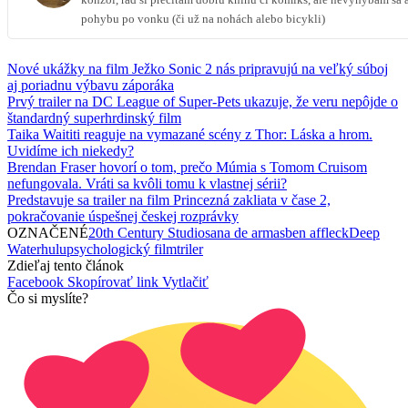
pohybu po vonku (či už na nohách alebo bicykli)
Nové ukážky na film Ježko Sonic 2 nás pripravujú na veľký súboj
aj poriadnu výbavu záporáka
Prvý trailer na DC League of Super-Pets ukazuje, že veru nepôjde o
štandardný superhrdinský film
Taika Waititi reaguje na vymazané scény z Thor: Láska a hrom.
Uvidíme ich niekedy?
Brendan Fraser hovorí o tom, prečo Múmia s Tomom Cruisom
nefungovala. Vráti sa kvôli tomu k vlastnej sérii?
Predstavuje sa trailer na film Princezná zakliata v čase 2,
pokračovanie úspešnej českej rozprávky
OZNAČENÉ
20th Century Studios
ana de armas
ben affleck
Deep
Water
hulu
psychologický film
triler
Zdieľaj tento článok
Facebook
Skopírovať link
Vytlačiť
Čo si myslíte?