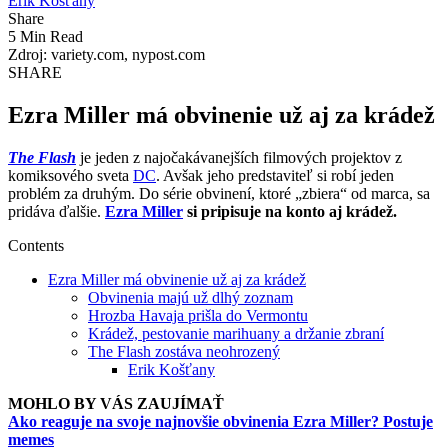
Erik Košťany
Share
5 Min Read
Zdroj: variety.com, nypost.com
SHARE
Ezra Miller má obvinenie už aj za krádež
The Flash
je jeden z najočakávanejších filmových projektov z
komiksového sveta
DC
. Avšak jeho predstaviteľ si robí jeden
problém za druhým. Do série obvinení, ktoré „zbiera“ od marca, sa
pridáva ďalšie.
Ezra Miller
si pripisuje na konto aj krádež.
Contents
Ezra Miller má obvinenie už aj za krádež
Obvinenia majú už dlhý zoznam
Hrozba Havaja prišla do Vermontu
Krádež, pestovanie marihuany a držanie zbraní
The Flash zostáva neohrozený
Erik Košťany
MOHLO BY VÁS ZAUJÍMAŤ
Ako reaguje na svoje najnovšie obvinenia Ezra Miller? Postuje
memes