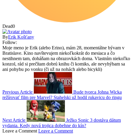
Dead
0
By
Erik Košťany
Follow:
Moje meno je Erik (alebo Erino), mám 28, momentálne bývam v
Bratislave. Kino navštevujem niekoľkokrát do mesiaca a čo
nestihnem tam, doháňam na obrazovkách doma. Vlastním niekoľko
konzol, rád si prečítam dobrú knihu či komiks, ale nevyhýbam sa
ani pohybu po vonku (či už na nohách alebo bicykli)
Previous Article
Bude tvorca Johna Wicka
režírovať film pre Marvel? Stahelski už hodil rukavicu do ringu
Next Article
Ježko Sonic 3 dostáva dátum
vydania. Kedy nová trojica dobehne do kín?
Leave a Comment
Leave a Comment