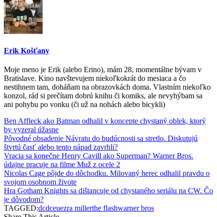
Erik Košťany
Moje meno je Erik (alebo Erino), mám 28, momentálne bývam v
Bratislave. Kino navštevujem niekoľkokrát do mesiaca a čo
nestihnem tam, doháňam na obrazovkách doma. Vlastním niekoľko
konzol, rád si prečítam dobrú knihu či komiks, ale nevyhýbam sa
ani pohybu po vonku (či už na nohách alebo bicykli)
Ben Affleck ako Batman odhalil v koncepte chystaný oblek, ktorý
by vyzeral úžasne
Pôvodné obsadenie Návratu do budúcnosti sa stretlo. Diskutujú
štvrtú časť alebo tento nápad zavrhli?
Vracia sa konečne Henry Cavill ako Superman? Warner Bros.
údajne pracuje na filme Muž z ocele 2
Nicolas Cage pôjde do dôchodku. Milovaný herec odhalil pravdu o
svojom osobnom živote
Hra Gotham Knights sa dištancuje od chystaného seriálu na CW. Čo
je dôvodom?
TAGGED:
dc
dceu
ezra miller
the flash
warner bros
Share This Article