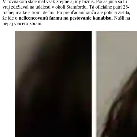
V rovnakom štáte mal však zrejme aj iný biznis. Počas júna sa tu
vraj zdržiaval na udalosti v okolí Stamfordu. Tá oficiálne patrí 25-
ročnej matke s tromi deťmi. Po prehľadaní ranča ale polícia zistila,
že ide o
nelicencovanú farmu na pestovanie kanabisu
. Našli na
nej aj viacero zbraní.