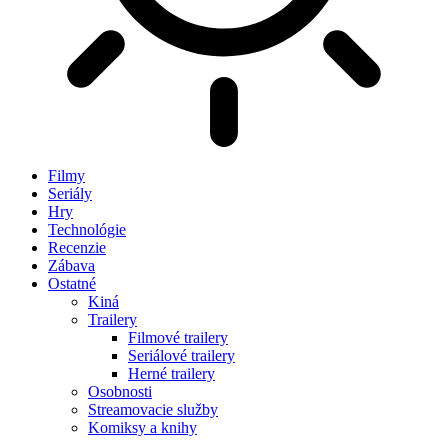
Filmy
Seriály
Hry
Technológie
Recenzie
Zábava
Ostatné
Kiná
Trailery
Filmové trailery
Seriálové trailery
Herné trailery
Osobnosti
Streamovacie služby
Komiksy a knihy