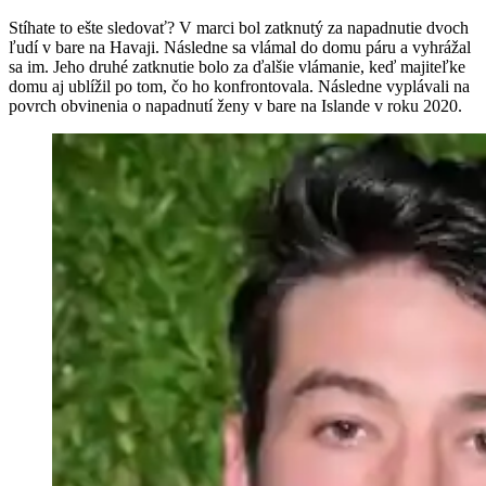
Stíhate to ešte sledovať? V marci bol zatknutý za napadnutie dvoch
ľudí v bare na Havaji. Následne sa vlámal do domu páru a vyhrážal
sa im. Jeho druhé zatknutie bolo za ďalšie vlámanie, keď majiteľke
domu aj ublížil po tom, čo ho konfrontovala. Následne vyplávali na
povrch obvinenia o napadnutí ženy v bare na Islande v roku 2020.