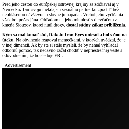
Pred jeho cestou do európskej ostrovnej krajiny sa zdržiaval aj v
Nemecku. Tam svoju niekdajšiu sexuálnu partnerku „poctil“ tiež
neohlásenou návštevou a slovne ju napádal. Vrchol jeho vyčíňania
však bol počas júna. Ohľadom na jeho minulosť s dievčaťom z
kmeňa Siouxov, ktorej nútil drogy,
dostal súdny zákaz priblíženia
.
Kým sa mal konať súd, Dakotu Iron Eyes uniesol a bol s ňou na
úteku.
Na obvinenia reagoval memečkami, v ktorých uvádzal, že je
v inej dimenzii. Ak by ste si stále mysleli, že by nemal vyhľadal
odbornú pomoc, tak nedávno začal chodiť v nepriestreľnej veste s
odôvodnením, že ho sleduje FBI.
- Advertisement -