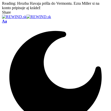
Reading:
Hrozba Havaja prišla do Vermontu. Ezra Miller si na
konto pripisuje aj krádež
Share
Font
Aa
Resizer