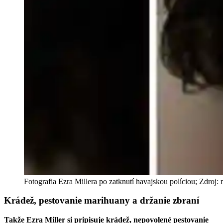
Fotografia Ezra Millera po zatknutí havajskou políciou; Zdroj:
Krádež, pestovanie marihuany a držanie zbraní
Takže Ezra Miller si pripisuje krádež, nepovolené pestovanie