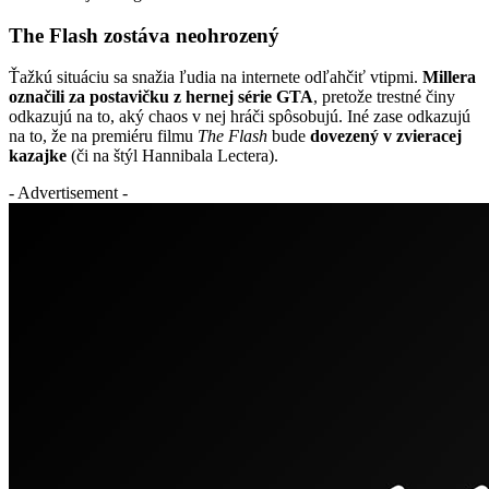
The Flash zostáva neohrozený
Ťažkú situáciu sa snažia ľudia na internete odľahčiť vtipmi.
Millera
označili za postavičku z hernej série GTA
, pretože trestné činy
odkazujú na to, aký chaos v nej hráči spôsobujú. Iné zase odkazujú
na to, že na premiéru filmu
The Flash
bude
dovezený v zvieracej
kazajke
(či na štýl Hannibala Lectera).
- Advertisement -