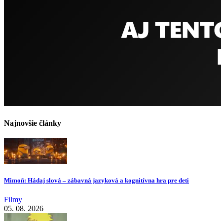
Najnovšie články
Mimoň: Hádaj slová – zábavná jazyková a kognitívna hra pre deti
Filmy
05. 08. 2026