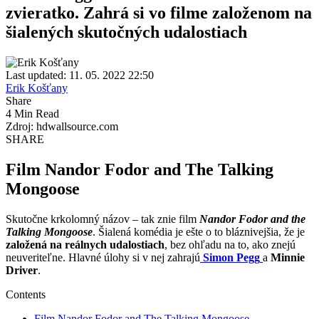
zvieratko. Zahrá si vo filme založenom na
šialených skutočných udalostiach
Last updated: 11. 05. 2022 22:50
Erik Košťany
Share
4 Min Read
Zdroj: hdwallsource.com
SHARE
Film Nandor Fodor and The Talking
Mongoose
Skutočne krkolomný názov – tak znie film
Nandor Fodor and the
Talking Mongoose
. Šialená komédia je ešte o to bláznivejšia, že je
založená na reálnych udalostiach
, bez ohľadu na to, ako znejú
neuveriteľne. Hlavné úlohy si v nej zahrajú
Simon Pegg
a
Minnie
Driver
.
Contents
Film Nandor Fodor and The Talking Mongoose