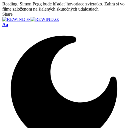
Reading:
Simon Pegg bude hľadať hovoriace zvieratko. Zahrá si vo
filme založenom na šialených skutočných udalostiach
Share
Font
Aa
Resizer