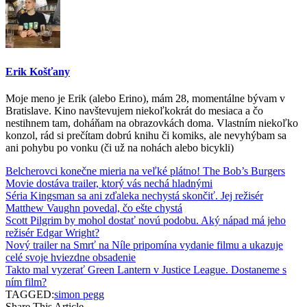
Erik Košťany
Moje meno je Erik (alebo Erino), mám 28, momentálne bývam v
Bratislave. Kino navštevujem niekoľkokrát do mesiaca a čo
nestihnem tam, doháňam na obrazovkách doma. Vlastním niekoľko
konzol, rád si prečítam dobrú knihu či komiks, ale nevyhýbam sa
ani pohybu po vonku (či už na nohách alebo bicykli)
Belcherovci konečne mieria na veľké plátno! The Bob’s Burgers
Movie dostáva trailer, ktorý vás nechá hladnými
Séria Kingsman sa ani zďaleka nechystá skončiť. Jej režisér
Matthew Vaughn povedal, čo ešte chystá
Scott Pilgrim by mohol dostať novú podobu. Aký nápad má jeho
režisér Edgar Wright?
Nový trailer na Smrť na Níle pripomína vydanie filmu a ukazuje
celé svoje hviezdne obsadenie
Takto mal vyzerať Green Lantern v Justice League. Dostaneme s
ním film?
TAGGED:
simon pegg
Share This Article