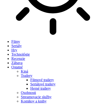
Filmy
Seriály
Hry
Technológie
Recenzie
Zábava
Ostatné
Kiná
Trailery
Filmové trailery
Seriálové trailery
Herné trailery
Osobnosti
Streamovacie služby
Komiksy a knihy