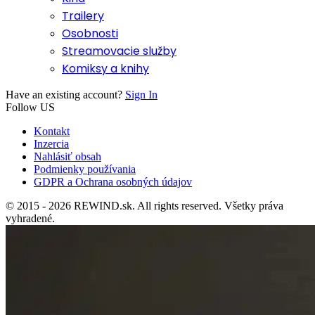
Trailery
Osobnosti
Streamovacie služby
Komiksy a knihy
Have an existing account?
Sign In
Follow US
Kontakt
Inzercia
Nahlásiť obsah
Podmienky používania
GDPR a Ochrana osobných údajov
© 2015 - 2026 REWIND.sk. All rights reserved. Všetky práva
vyhradené.