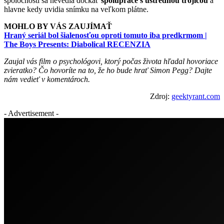
spoločnosti sa nevedia dočkať
spolupráce s ústrednou trojicou
a
hlavne kedy uvidia snímku na veľkom plátne.
MOHLO BY VÁS ZAUJÍMAŤ
Hraný seriál bol šialenosťou oproti tomuto iba predkrmom |
The Boys Presents: Diabolical RECENZIA
Zaujal vás film o psychológovi, ktorý počas života hľadal hovoriace
zvieratko? Čo hovoríte na to, že ho bude hrať Simon Pegg? Dajte
nám vedieť v komentároch.
Zdroj:
geektyrant.com
- Advertisement -