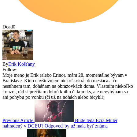
Dead
0
By
Erik Košťany
Follow:
Moje meno je Erik (alebo Erino), mám 28, momentálne bývam v
Bratislave. Kino navštevujem niekoľkokrát do mesiaca a čo
nestihnem tam, doháňam na obrazovkách doma. Vlastním niekoľko
konzol, rád si prečítam dobrú knihu či komiks, ale nevyhýbam sa
ani pohybu po vonku (či už na nohách alebo bicykli)
Previous Article
Bude teda Ezra Miller
nahradený v DCEU? Odpoveď by už mala byť známa