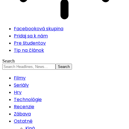
Facebooková skupina
Pridaj sa k nám
Pre študentov
Tip na článok
Search
Filmy
Seriály
Hry
Technológie
Recenzie
Zábava
Ostatné
Kiná