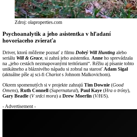
Zdroj: olaproperties.com
Psychoanalytik a jeho asistentka v hľadaní
hovoriaceho zvieraťa
Driver, ktorú môžeme poznať z filmu
Dobrý Will Hunting
alebo
seriálu
Will & Grace
, si zahrá jeho asistentku.
Anne
ho sprevádzala
na „jeho cestách nezmapovanými teritóriami“. Réžiu aj písanie tohto
unikátneho a bláznivého nápadu si zobral na starosť
Adam Sigal
(aktuálne píše aj sci-fi
Chariot
s Johnom Malkovichom).
Okrem spomenutých si v projekte zahrajú
Tim Downie
(
Good
Omens
),
Ruth Connell
(
Supernatural
),
Paul Kaye
(
Hra o tróny
),
Gary Beadle
(
V srdci mora
) a
Drew Moerlin
(
V/H/S
).
- Advertisement -