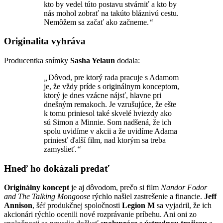
kto by vedel túto postavu stvárniť a kto by
nás mohol zobrať na takúto bláznivú cestu.
Nemôžem sa začať ako začneme.
“
Originalita vyhráva
Producentka snímky
Sasha Yelaun
dodala:
„
Dôvod, pre ktorý rada pracuje s Adamom
je, že vždy príde s originálnym konceptom,
ktorý je dnes vzácne nájsť, hlavne pri
dnešným remakoch. Je vzrušujúce, že ešte
k tomu priniesol také skvelé hviezdy ako
sú Simon a Minnie. Som nadšená, že ich
spolu uvidíme v akcii a že uvidíme Adama
priniesť ďalší film, nad ktorým sa treba
zamyslieť.
“
Hneď ho dokázali predať
Originálny koncept
je aj dôvodom, prečo si film
Nandor Fodor
and The Talking Mongoose
rýchlo našiel zastrešenie a financie.
Jeff
Annison
, šéf produkčnej spoločnosti
Legion M
sa vyjadril, že ich
akcionári rýchlo ocenili nové rozprávanie príbehu. Ani oni zo