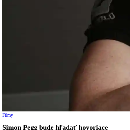
Filmy
Simon Pegg bude hľadať hovoriace