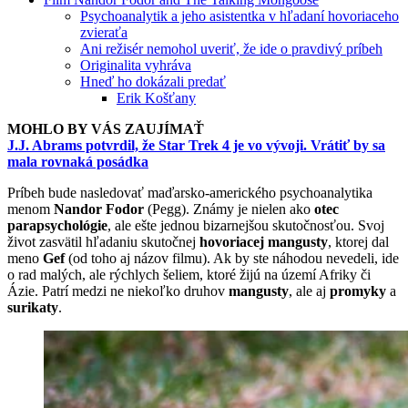
Psychoanalytik a jeho asistentka v hľadaní hovoriaceho
zvieraťa
Ani režisér nemohol uveriť, že ide o pravdivý príbeh
Originalita vyhráva
Hneď ho dokázali predať
Erik Košťany
MOHLO BY VÁS ZAUJÍMAŤ
J.J. Abrams potvrdil, že Star Trek 4 je vo vývoji. Vrátiť by sa
mala rovnaká posádka
Príbeh bude nasledovať maďarsko-amerického psychoanalytika
menom
Nandor Fodor
(Pegg). Známy je nielen ako
otec
parapsychológie
, ale ešte jednou bizarnejšou skutočnosťou. Svoj
život zasvätil hľadaniu skutočnej
hovoriacej mangusty
, ktorej dal
meno
Gef
(od toho aj názov filmu). Ak by ste náhodou nevedeli, ide
o rad malých, ale rýchlych šeliem, ktoré žijú na území Afriky či
Ázie. Patrí medzi ne niekoľko druhov
mangusty
, ale aj
promyky
a
surikaty
.