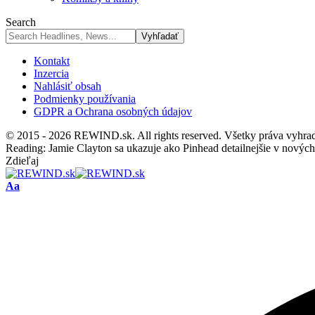
Search
Kontakt
Inzercia
Nahlásiť obsah
Podmienky používania
GDPR a Ochrana osobných údajov
© 2015 - 2026 REWIND.sk. All rights reserved. Všetky práva vyhra
Reading:
Jamie Clayton sa ukazuje ako Pinhead detailnejšie v nových
Zdieľaj
Font
Aa
Resizer