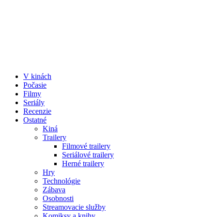
V kinách
Počasie
Filmy
Seriály
Recenzie
Ostatné
Kiná
Trailery
Filmové trailery
Seriálové trailery
Herné trailery
Hry
Technológie
Zábava
Osobnosti
Streamovacie služby
Komiksy a knihy