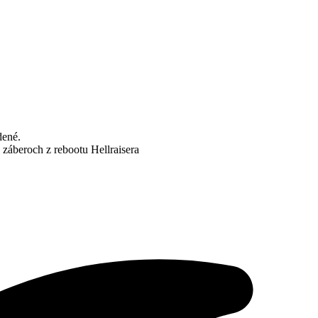
dené.
 záberoch z rebootu Hellraisera