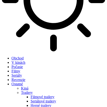
Obchod
V kinách
Počasie
Filmy
Seriály
Recenzie
Ostatné
Kiná
Trailery
Filmové trailery
Seriálové trailery
Herné trailery