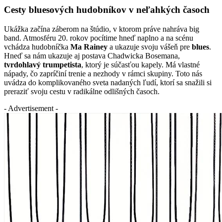
Cesty bluesových hudobníkov v neľahkých časoch
Ukážka začína záberom na štúdio, v ktorom práve nahráva big
band. Atmosféru 20. rokov pocítime hneď naplno a na scénu
vchádza hudobníčka
Ma Rainey
a ukazuje svoju vášeň pre
blues
.
Hneď sa nám ukazuje aj postava Chadwicka Bosemana,
tvrdohlavý trumpetista
, ktorý je súčasťou kapely. Má vlastné
nápady, čo zapríčiní trenie a nezhody v rámci skupiny. Toto nás
uvádza do komplikovaného sveta nadaných ľudí, ktorí sa snažili si
preraziť svoju cestu v radikálne odlišných časoch.
- Advertisement -