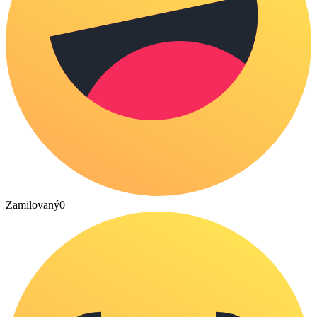
Zamilovaný
0