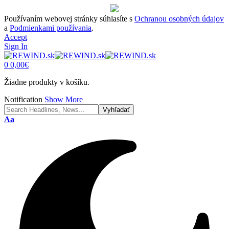
Používaním webovej stránky súhlasíte s
Ochranou osobných údajov
a
Podmienkami používania
.
Accept
Sign In
0
0,00
€
Žiadne produkty v košíku.
Notification
Show More
Font
Aa
Resizer