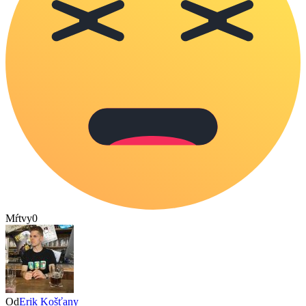
Mŕtvy
0
Od
Erik Košťany