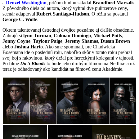
a
Denzel Washington
, pričom hudbu skladal
Brandford Marsalis
.
Z pôvodného diela od autora, ktorý vyhral dve pulitzerove ceny,
scenár adaptoval
Rubert Santiago-Hudson
. O réžiu sa postaral
George C. Wolfe
.
Okrem talentovanej ústrednej dvojice poznáme aj ďalšie obsadenie.
Zahrajú si
lynn Turman
,
Colman Domingo
,
Michael Potts
,
Jonny Coyne
,
Taylour Paige
,
Jeremy Shamos
,
Dusan Brown
alebo
Joshua Harto
. Ako sme spomínali, pre Chadwicka
Bosemana ide o poslednú rolu, nakoľko skôr v tomto roku prehral
svoj boj s rakovinou, ktorý držal pre hereckými kolegami v tajnosti.
Po filme
Da 5 Bloods
to bude jeho druhým filmom na Netflixe a už
teraz je odhadovaný ako kandidát na filmovú cenu Akadémie.