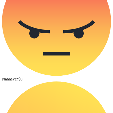
Nahnevaný
0