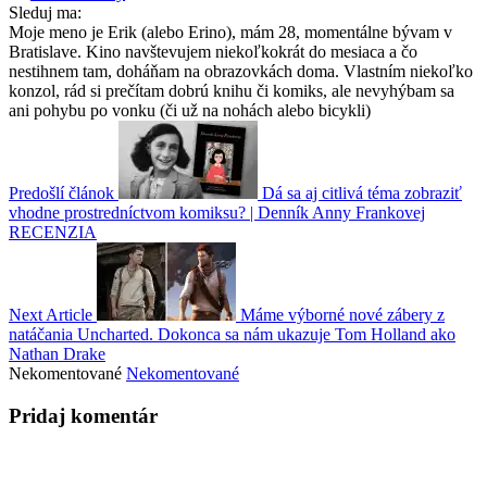
Sleduj ma:
Moje meno je Erik (alebo Erino), mám 28, momentálne bývam v
Bratislave. Kino navštevujem niekoľkokrát do mesiaca a čo
nestihnem tam, doháňam na obrazovkách doma. Vlastním niekoľko
konzol, rád si prečítam dobrú knihu či komiks, ale nevyhýbam sa
ani pohybu po vonku (či už na nohách alebo bicykli)
Predošlí článok
Dá sa aj citlivá téma zobraziť
vhodne prostredníctvom komiksu? | Denník Anny Frankovej
RECENZIA
Next Article
Máme výborné nové zábery z
natáčania Uncharted. Dokonca sa nám ukazuje Tom Holland ako
Nathan Drake
Nekomentované
Nekomentované
Pridaj komentár