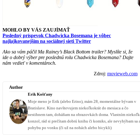
MOHLO BY VÁS ZAUJÍMAŤ
Posledný príspevok Chadwicka Bosemana je vôbec
najlajkovanejším na sociálnej sieti Twitter
Ako sa vám páčil Ma Rainey’s Black Bottom trailer? Myslíte si, že
ide o dobrý výber pre poslednú rolu Chadwicka Bosemana? Dajte
nám vedieť v komentároch.
Zdroj:
movieweb.com
Author
Erik Košťany
Moje meno je Erik (alebo Erino), mám 28, momentálne bývam v
Bratislave. Kino navštevujem niekoľkokrát do mesiaca a čo
nestihnem tam, doháňam na obrazovkách doma. Vlastním niekoľ
konzol, rád si prečítam dobrú knihu či komiks, ale nevyhýbam sa 
pohybu po vonku (či už na nohách alebo bicykli)