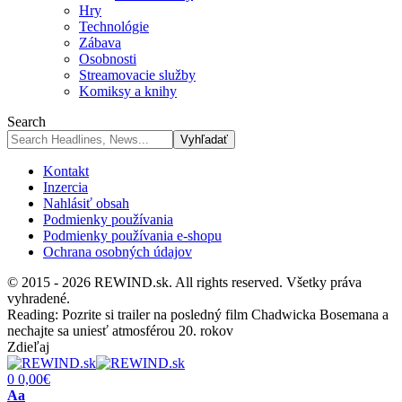
Hry
Technológie
Zábava
Osobnosti
Streamovacie služby
Komiksy a knihy
Search
Kontakt
Inzercia
Nahlásiť obsah
Podmienky používania
Podmienky používania e-shopu
Ochrana osobných údajov
© 2015 - 2026 REWIND.sk. All rights reserved. Všetky práva
vyhradené.
Reading:
Pozrite si trailer na posledný film Chadwicka Bosemana a
nechajte sa uniesť atmosférou 20. rokov
Zdieľaj
0
0,00
€
Font
Aa