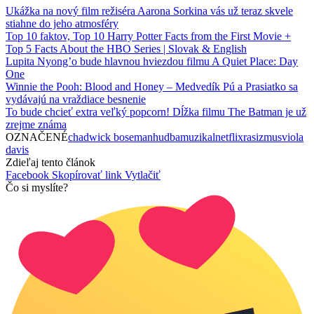
Ukážka na nový film režiséra Aarona Sorkina vás už teraz skvele
stiahne do jeho atmosféry
Top 10 faktov, Top 10 Harry Potter Facts from the First Movie +
Top 5 Facts About the HBO Series | Slovak & English
Lupita Nyong’o bude hlavnou hviezdou filmu A Quiet Place: Day
One
Winnie the Pooh: Blood and Honey – Medvedík Pú a Prasiatko sa
vydávajú na vraždiace besnenie
To bude chcieť extra veľký popcorn! Dĺžka filmu The Batman je už
zrejme známa
OZNAČENÉ
chadwick boseman
hudba
muzikal
netflix
rasizmus
viola
davis
Zdieľaj tento článok
Facebook
Skopírovať link
Vytlačiť
Čo si myslíte?