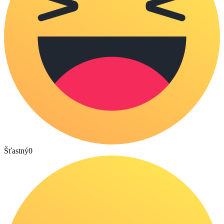
Šťastný
0