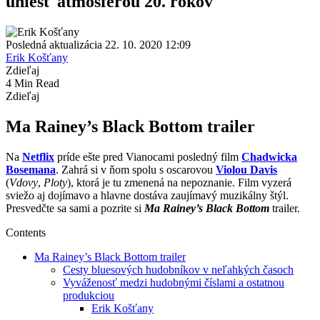
uniesť atmosférou 20. rokov
Posledná aktualizácia 22. 10. 2020 12:09
Erik Košťany
Zdieľaj
4 Min Read
Zdieľaj
Ma Rainey’s Black Bottom trailer
Na
Netflix
príde ešte pred Vianocami posledný film
Chadwicka
Bosemana
. Zahrá si v ňom spolu s oscarovou
Violou Davis
(
Vdovy
,
Ploty
), ktorá je tu zmenená na nepoznanie. Film vyzerá
sviežo aj dojímavo a hlavne dostáva zaujímavý muzikálny štýl.
Presvedčte sa sami a pozrite si
Ma Rainey’s Black Bottom
trailer.
Contents
Ma Rainey’s Black Bottom trailer
Cesty bluesových hudobníkov v neľahkých časoch
Vyváženosť medzi hudobnými číslami a ostatnou
produkciou
Erik Košťany