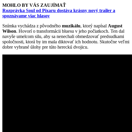
MOHLO BY VÁS ZAUJÍMAŤ
Rozprávka Soul od Pixaru dostáva krásny nový trailer a
spoznávame viac hlasov
Snímka vychádza z pôvodného
muzikálu
, ktorý napísal
August
Wilson
. Hovorí o transformácii bluesu v jeho počiatkoch. Ten dal
navyše umelcom silu, aby sa nenechali obmedzovať predsudkami
spoločnosti, ktorá by im mala diktovať ich hodnotu. Skutočne veľmi
dobre vybrané úlohy pre túto hereckú dvojicu.