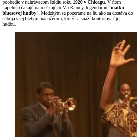
poobedie v nahrávacom štúdiu roku
1920 v Chicagu
. V ňom
kapelníci čakajú na meškajúcu Ma Rainey, legendárnu “
matku
bluesovej hudby
“. Medzitým sa pozeráme na ňu ako sa dostáva do
súboja s jej bielym manažérom, ktorý sa snaží kontrolovať jej
hudbu.