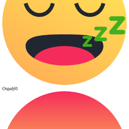
Ospalý
0