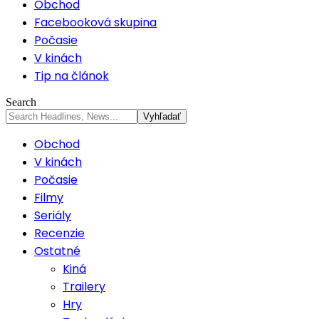
Obchod
Facebooková skupina
Počasie
V kinách
Tip na článok
Search
Obchod
V kinách
Počasie
Filmy
Seriály
Recenzie
Ostatné
Kiná
Trailery
Hry