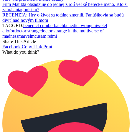
Film Matilda obsadzuje do jednej z rolí veľké herecké meno. Kto si
zahrá antagonistku?
RECENZIA: Hry o život sa totálne zmenili. Fanúšikovia sa budú
diviť nad novým filmom
TAGGED:
benedict cumberbatch
benedict wong
chiwetel
ejiofor
doctor strange
doctor strange in the multiverse of
madness
marvel
mcu
sam reimi
Share This Article
Facebook
Copy Link
Print
What do you think?