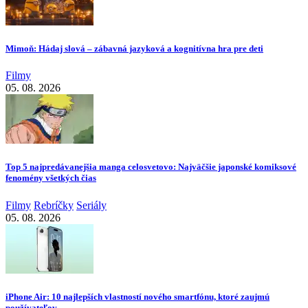
Mimoň: Hádaj slová – zábavná jazyková a kognitívna hra pre deti
Filmy
05. 08. 2026
Top 5 najpredávanejšia manga celosvetovo: Najväčšie japonské komiksové
fenomény všetkých čias
Filmy
Rebríčky
Seriály
05. 08. 2026
iPhone Air: 10 najlepších vlastností nového smartfónu, ktoré zaujmú
používateľov