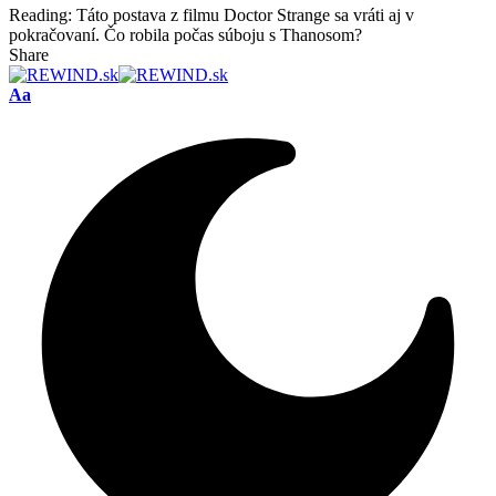
Reading:
Táto postava z filmu Doctor Strange sa vráti aj v
pokračovaní. Čo robila počas súboju s Thanosom?
Share
Font
Aa
Resizer