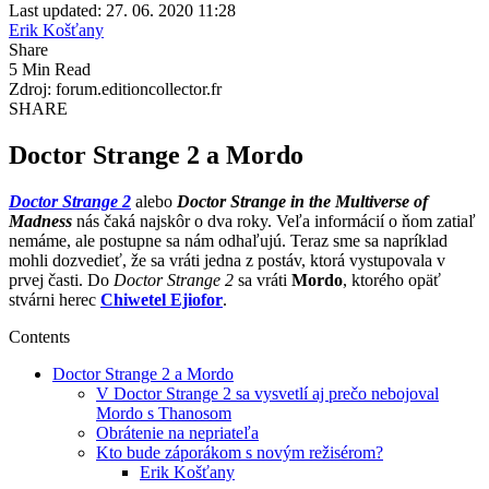
Last updated: 27. 06. 2020 11:28
Erik Košťany
Share
5 Min Read
Zdroj: forum.editioncollector.fr
SHARE
Doctor Strange 2 a Mordo
Doctor Strange 2
alebo
Doctor Strange in the Multiverse of
Madness
nás čaká najskôr o dva roky. Veľa informácií o ňom zatiaľ
nemáme, ale postupne sa nám odhaľujú. Teraz sme sa napríklad
mohli dozvedieť, že sa vráti jedna z postáv, ktorá vystupovala v
prvej časti. Do
Doctor Strange 2
sa vráti
Mordo
, ktorého opäť
stvárni herec
Chiwetel Ejiofor
.
Contents
Doctor Strange 2 a Mordo
V Doctor Strange 2 sa vysvetlí aj prečo nebojoval
Mordo s Thanosom
Obrátenie na nepriateľa
Kto bude záporákom s novým režisérom?
Erik Košťany