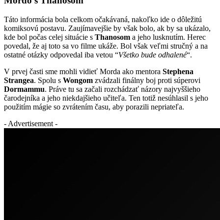
Mordo s Thanosom
Táto informácia bola celkom očakávaná, nakoľko ide o dôležitú
komiksovú postavu. Zaujímavejšie by však bolo, ak by sa ukázalo,
kde bol počas celej situácie s
Thanosom
a jeho lusknutím. Herec
povedal, že aj toto sa vo filme ukáže. Bol však veľmi stručný a na
ostatné otázky odpovedal iba vetou “
Všetko bude odhalené
“.
V prvej časti sme mohli vidieť Morda ako mentora
Stephena
Strangea
. Spolu s
Wongom
zvádzali finálny boj proti súperovi
Dormammu
. Práve tu sa začali rozchádzať názory najvyššieho
čarodejníka a jeho niekdajšieho učiteľa. Ten totiž nesúhlasil s jeho
použitím mágie so zvrátením času, aby porazili nepriateľa.
- Advertisement -