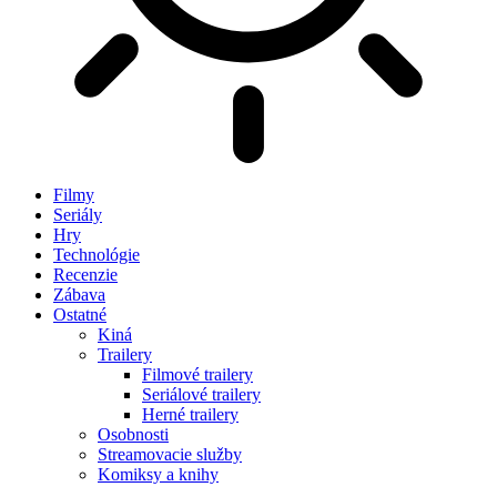
Filmy
Seriály
Hry
Technológie
Recenzie
Zábava
Ostatné
Kiná
Trailery
Filmové trailery
Seriálové trailery
Herné trailery
Osobnosti
Streamovacie služby
Komiksy a knihy