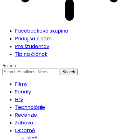
Facebooková skupina
Pridaj sa k nám
Pre študentov
Tip na článok
Search
Filmy
Seriály
Hry
Technológie
Recenzie
Zábava
Ostatné
Kiná