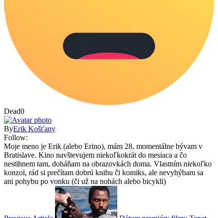
Dead
0
By
Erik Košťany
Follow:
Moje meno je Erik (alebo Erino), mám 28, momentálne bývam v
Bratislave. Kino navštevujem niekoľkokrát do mesiaca a čo
nestihnem tam, doháňam na obrazovkách doma. Vlastním niekoľko
konzol, rád si prečítam dobrú knihu či komiks, ale nevyhýbam sa
ani pohybu po vonku (či už na nohách alebo bicykli)