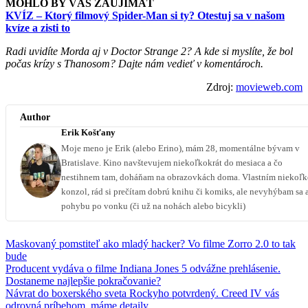
MOHLO BY VÁS ZAUJÍMAŤ
KVÍZ – Ktorý filmový Spider-Man si ty? Otestuj sa v našom
kvíze a zisti to
Radi uvidíte Morda aj v Doctor Strange 2? A kde si myslíte, že bol
počas krízy s Thanosom? Dajte nám vedieť v komentároch.
Zdroj:
movieweb.com
Author
Erik Košťany
Moje meno je Erik (alebo Erino), mám 28, momentálne bývam v
Bratislave. Kino navštevujem niekoľkokrát do mesiaca a čo
nestihnem tam, doháňam na obrazovkách doma. Vlastním niekoľ
konzol, rád si prečítam dobrú knihu či komiks, ale nevyhýbam sa 
pohybu po vonku (či už na nohách alebo bicykli)
Maskovaný pomstiteľ ako mladý hacker? Vo filme Zorro 2.0 to tak
bude
Producent vydáva o filme Indiana Jones 5 odvážne prehlásenie.
Dostaneme najlepšie pokračovanie?
Návrat do boxerského sveta Rockyho potvrdený. Creed IV vás
odrovná príbehom, máme detaily