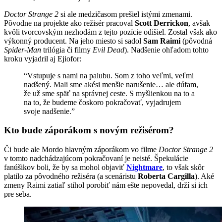
Doctor Strange 2
si ale medzičasom prešiel istými zmenami.
Pôvodne na projekte ako režisér pracoval
Scott Derrickon
, avšak
kvôli tvorcovským nezhodám z tejto pozície odišiel. Zostal však ako
výkonný producent. Na jeho miesto si sadol
Sam Raimi
(pôvodná
Spider-Man
trilógia či filmy
Evil Dead
). Nadšenie ohľadom tohto
kroku vyjadril aj Ejiofor:
“Vstupuje s nami na palubu. Som z toho veľmi, veľmi
nadšený. Mali sme akési menšie narušenie… ale dúfam,
že už sme späť na správnej ceste. S myšlienkou na to a
na to, že budeme čoskoro pokračovať, vyjadrujem
svoje nadšenie.”
Kto bude záporákom s novým režisérom?
Či bude ale Mordo hlavným záporákom vo filme
Doctor Strange 2
v tomto nadchádzajúcom pokračovaní je neisté. Špekulácie
fanúšikov boli, že by sa mohol objaviť
Nightmare
, to však skôr
platilo za pôvodného režiséra (a scenáristu
Roberta Cargilla
). Aké
zmeny Raimi zatiaľ stihol porobiť nám ešte nepovedal, drží si ich
pre seba.