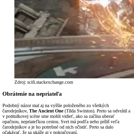
Zdroj: scifi.stackexchange.com
Obrátenie na nepriateľa
Podobný názor mal aj na vyššie položeného zo všetkých
čarodejníkov,
The Ancient One
(Tilda Swinton). Preto sa odvrátil a
v potitulkovej scéne sme mohli vidieť, ako sa začína uberať
opačnou, nepriateľkou cestou. Svet má podľa neho príliš veľa
čarodejníkov a je ho potrebné od nich očistiť. Preto sa dalo
očakávať, že sa ukáže aj v pokračovaní.