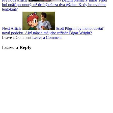
Previous Article
Dátum premiéry filmu Tenet
bol opäť posunutý, už druhýkrát za dva týždne. Kedy ho uvidíme
tentokrát?
Next Article
Scott Pilgrim by mohol dostať
novú podobu. Aký nápad má jeho režisér Edgar Wright?
Leave a Comment
Leave a Comment
Leave a Reply