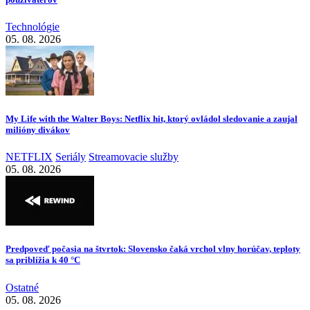
Technológie
05. 08. 2026
My Life with the Walter Boys: Netflix hit, ktorý ovládol sledovanie a zaujal
milióny divákov
NETFLIX
Seriály
Streamovacie služby
05. 08. 2026
Predpoveď počasia na štvrtok: Slovensko čaká vrchol vlny horúčav, teploty
sa priblížia k 40 °C
Ostatné
05. 08. 2026