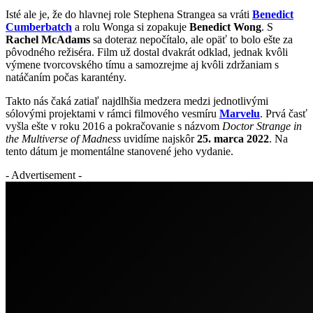
Isté ale je, že do hlavnej role Stephena Strangea sa vráti
Benedict
Cumberbatch
a rolu Wonga si zopakuje
Benedict Wong
. S
Rachel McAdams
sa doteraz nepočítalo, ale opäť to bolo ešte za
pôvodného režiséra. Film už dostal dvakrát odklad, jednak kvôli
výmene tvorcovského tímu a samozrejme aj kvôli zdržaniam s
natáčaním počas karantény.
Takto nás čaká zatiaľ najdlhšia medzera medzi jednotlivými
sólovými projektami v rámci filmového vesmíru
Marvelu
. Prvá časť
vyšla ešte v roku 2016 a pokračovanie s názvom
Doctor Strange in
the Multiverse of Madness
uvidíme najskôr
25. marca 2022
. Na
tento dátum je momentálne stanovené jeho vydanie.
- Advertisement -