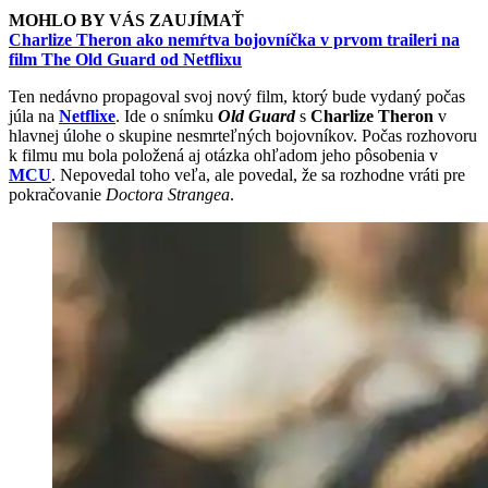
MOHLO BY VÁS ZAUJÍMAŤ
Charlize Theron ako nemŕtva bojovníčka v prvom traileri na
film The Old Guard od Netflixu
Ten nedávno propagoval svoj nový film, ktorý bude vydaný počas
júla na
Netflixe
. Ide o snímku
Old Guard
s
Charlize Theron
v
hlavnej úlohe o skupine nesmrteľných bojovníkov. Počas rozhovoru
k filmu mu bola položená aj otázka ohľadom jeho pôsobenia v
MCU
. Nepovedal toho veľa, ale povedal, že sa rozhodne vráti pre
pokračovanie
Doctora Strangea
.