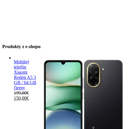
Produkty z e-shopu
Mobilný
telefón
Xiaomi
Redmi A5 3
GB / 64 GB
čierny
199,00
€
Pôvodná
Aktuálna
150,00
€
cena
cena
bola:
je:
199,00€.
150,00€.