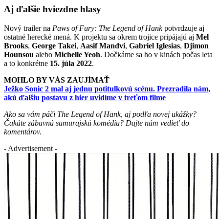
Aj ďalšie hviezdne hlasy
Nový trailer na
Paws of Fury: The Legend of Hank
potvrdzuje aj
ostatné herecké mená. K projektu sa okrem trojice pripájajú aj
Mel
Brooks
,
George Takei
,
Aasif Mandvi
,
Gabriel Iglesias
,
Djimon
Hounsou
alebo
Michelle Yeoh
. Dočkáme sa ho v kinách počas leta
a to konkrétne
15. júla 2022
.
MOHLO BY VÁS ZAUJÍMAŤ
Ježko Sonic 2 mal aj jednu potitulkovú scénu. Prezradila nám,
akú ďalšiu postavu z hier uvidíme v treťom filme
Ako sa vám páči The Legend of Hank, aj podľa novej ukážky?
Čakáte zábavnú samurajskú komédiu? Dajte nám vedieť do
komentárov.
- Advertisement -