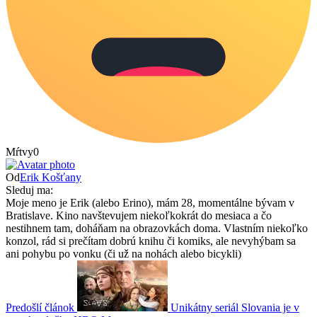
Mŕtvy
0
Od
Erik Košťany
Sleduj ma:
Moje meno je Erik (alebo Erino), mám 28, momentálne bývam v
Bratislave. Kino navštevujem niekoľkokrát do mesiaca a čo
nestihnem tam, doháňam na obrazovkách doma. Vlastním niekoľko
konzol, rád si prečítam dobrú knihu či komiks, ale nevyhýbam sa
ani pohybu po vonku (či už na nohách alebo bicykli)
Predošlí článok
Unikátny seriál Slovania je v