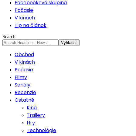
Facebooková skupina
Počasie
V kinách
Tip na článok
Search
Obchod
V kinách
Počasie
Filmy
Seriály
Recenzie
Ostatné
Kiná
Trailery
Hry
Technológie