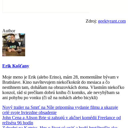
Zdroj:
geektyrant.com
Author
Erik Košťany
Moje meno je Erik (alebo Erino), mám 28, momentálne bývam v
Bratislave. Kino navštevujem niekoľkokrát do mesiaca a čo
nestihnem tam, doháňam na obrazovkách doma. Vlastním niekoľko
konzol, rád si prečítam dobrú knihu či komiks, ale nevyhýbam sa
ani pohybu po vonku (či už na nohách alebo bicykli)
Nový trailer na Smrť na Níle pripomína vydanie filmu a ukazuje
celé svoje hviezdne obsadenie
John Cena a Alison Brie si zahrajú v akčnej komédii Freelance od
režiséra 96 hodín
Zabudni na Katniss. Hry o život sú späť a budú brutálnejšie ako