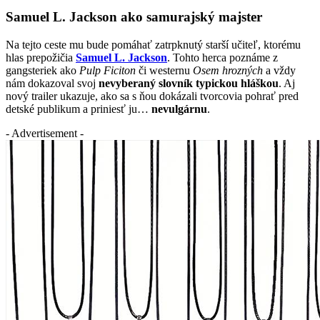
Samuel L. Jackson ako samurajský majster
Na tejto ceste mu bude pomáhať zatrpknutý starší učiteľ, ktorému
hlas prepožičia
Samuel L. Jackson
. Tohto herca poznáme z
gangsteriek ako
Pulp Ficiton
či westernu
Osem hrozných
a vždy
nám dokazoval svoj
nevyberaný slovník typickou hláškou
. Aj
nový trailer ukazuje, ako sa s ňou dokázali tvorcovia pohrať pred
detské publikum a priniesť ju…
nevulgárnu
.
- Advertisement -