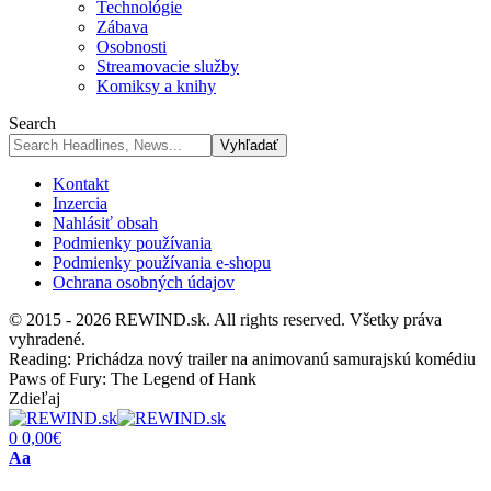
Technológie
Zábava
Osobnosti
Streamovacie služby
Komiksy a knihy
Search
Kontakt
Inzercia
Nahlásiť obsah
Podmienky používania
Podmienky používania e-shopu
Ochrana osobných údajov
© 2015 - 2026 REWIND.sk. All rights reserved. Všetky práva
vyhradené.
Reading:
Prichádza nový trailer na animovanú samurajskú komédiu
Paws of Fury: The Legend of Hank
Zdieľaj
0
0,00
€
Font
Aa
Resizer