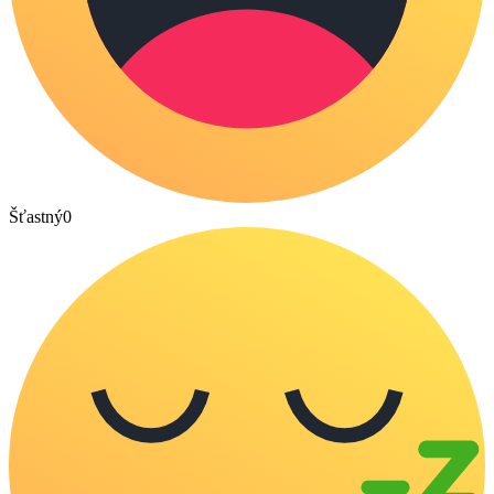
Šťastný
0