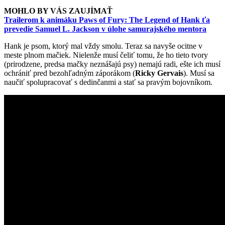
MOHLO BY VÁS ZAUJÍMAŤ
Trailerom k animáku Paws of Fury: The Legend of Hank ťa
prevedie Samuel L. Jackson v úlohe samurajského mentora
Hank je psom, ktorý mal vždy smolu. Teraz sa navyše ocitne v
meste plnom mačiek. Nielenže musí čeliť tomu, že ho tieto tvory
(prirodzene, predsa mačky neznášajú psy) nemajú radi, ešte ich musí
ochrániť pred bezohľadným záporákom (
Ricky Gervais
). Musí sa
naučiť spolupracovať s dedinčanmi a stať sa pravým bojovníkom.