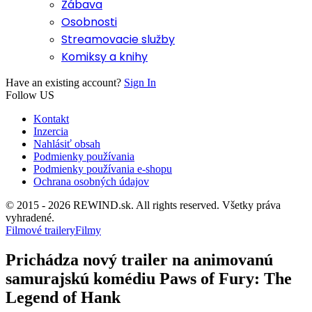
Zábava
Osobnosti
Streamovacie služby
Komiksy a knihy
Have an existing account?
Sign In
Follow US
Kontakt
Inzercia
Nahlásiť obsah
Podmienky používania
Podmienky používania e-shopu
Ochrana osobných údajov
© 2015 - 2026 REWIND.sk. All rights reserved. Všetky práva
vyhradené.
Filmové trailery
Filmy
Prichádza nový trailer na animovanú
samurajskú komédiu Paws of Fury: The
Legend of Hank