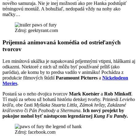
nového samuraja. Nie je inej možnosti ako pre Hanka podstúpiť
tréningovú montáž. A bohužiaľ, nedopadá vždy na nohy ako
mačky…
Zdroj: geektyrant.com
Príjemná animovaná komédia od ostrieľaných
tvorcov
Len minútová ukážka je napakovaná príjemnými vtipmi, hláškami aj
odkazmi. Niektoré z nich už môžu byť používané príliš (ako
paródia), ale komu by to predsa vadilo v animáku! Pochádza z
produkcie filmových štúdií
Paramount Pictures
a
Nickelodeon
Movies
.
Postará sa o neho dvojica tvorcov
Mark Koetsier
a
Rob Minkoff
.
Tí majú za sebou už bohatú históriu detskej tvorby. Priniesli
Levieho
kráľa
, obe časti
Myšiaka Stuarta Littla, Zámok hrôzy, Zakázané
kráľovstvo
či
Pán Peabody a Shermana
.
Ich nový projekt by
pokojne mohol byť nástupcom legendárnej
Kung Fu Pandy
.
Zdroj: facebook.com