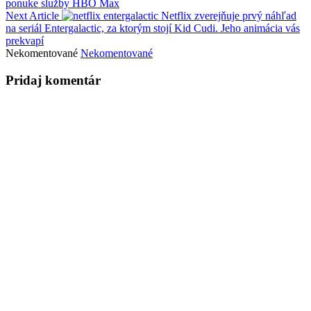
ponuke služby HBO Max
Next Article
Netflix zverejňuje prvý náhľad
na seriál Entergalactic, za ktorým stojí Kid Cudi. Jeho animácia vás
prekvapí
Nekomentované
Nekomentované
Pridaj komentár