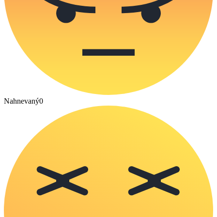
Nahnevaný
0