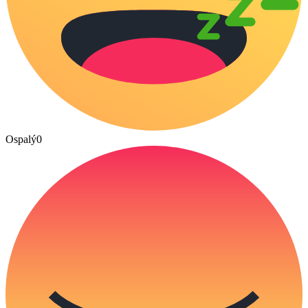
Ospalý
0