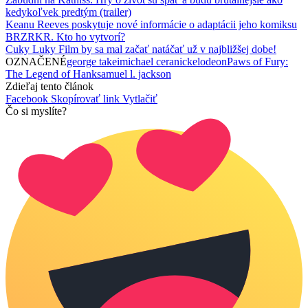
kedykoľvek predtým (trailer)
Keanu Reeves poskytuje nové informácie o adaptácii jeho komiksu
BRZRKR. Kto ho vytvorí?
Cuky Luky Film by sa mal začať natáčať už v najbližšej dobe!
OZNAČENÉ
george takei
michael cera
nickelodeon
Paws of Fury:
The Legend of Hank
samuel l. jackson
Zdieľaj tento článok
Facebook
Skopírovať link
Vytlačiť
Čo si myslíte?