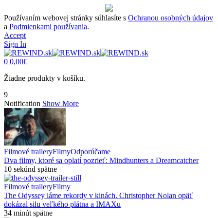
Používaním webovej stránky súhlasíte s
Ochranou osobných údajov
a
Podmienkami používania
.
Accept
Sign In
0
0,00
€
Žiadne produkty v košíku.
9
Notification
Show More
Filmové trailery
Filmy
Odporúčame
Dva filmy, ktoré sa oplatí pozrieť: Mindhunters a Dreamcatcher
10 sekúnd spätne
Filmové trailery
Filmy
The Odyssey láme rekordy v kinách. Christopher Nolan opäť
dokázal silu veľkého plátna a IMAXu
34 minút spätne