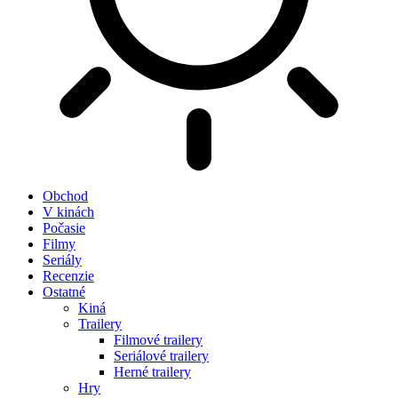
Obchod
V kinách
Počasie
Filmy
Seriály
Recenzie
Ostatné
Kiná
Trailery
Filmové trailery
Seriálové trailery
Herné trailery
Hry