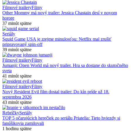
Filmové trailery
Filmy
Other Mommy má nový trailer: Jessica Chastain desí v novom
horore
37 minút spätne
Seriály
Squid Game USA je zrejme minulosťou: Netflix mal zrušiť
pripravovaný spin-off
39 minút spätne
Filmové trailery
Filmy
Jumanji: Open World má nový trailer. Hra sa dostane do skutočného
sveta
41 minút spätne
Filmové trailery
Filmy
Nový Resident Evil film dostal trailer: Do kín príde už 18.
septembra 2026
43 minút spätne
Rebríčky
Seriály
TOP 5 očarujúcich herečiek zo seriálu Priatelia: Tieto hviezdy si
fanúšikovia zamilovali
1 hodinu spätne