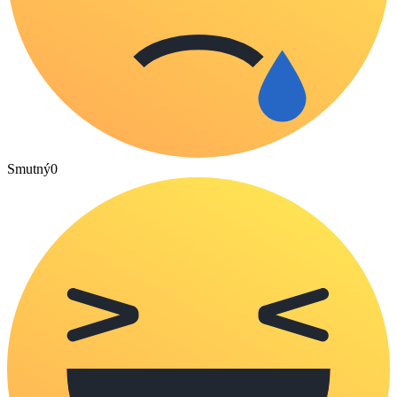
Smutný
0