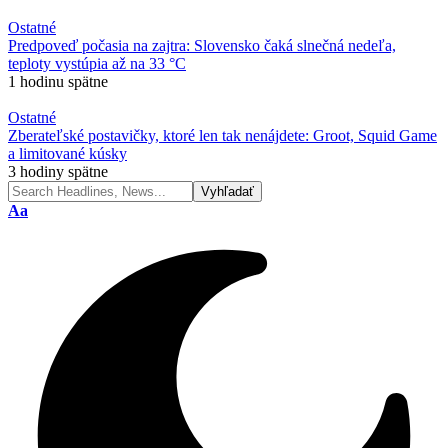
Ostatné
Predpoveď počasia na zajtra: Slovensko čaká slnečná nedeľa,
teploty vystúpia až na 33 °C
1 hodinu spätne
Ostatné
Zberateľské postavičky, ktoré len tak nenájdete: Groot, Squid Game
a limitované kúsky
3 hodiny spätne
Font
Aa
Resizer