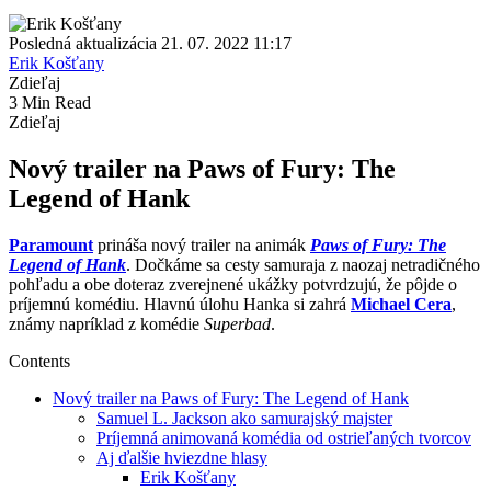
Posledná aktualizácia 21. 07. 2022 11:17
Erik Košťany
Zdieľaj
3 Min Read
Zdieľaj
Nový trailer na Paws of Fury: The
Legend of Hank
Paramount
prináša nový trailer na animák
Paws of Fury: The
Legend of Hank
. Dočkáme sa cesty samuraja z naozaj netradičného
pohľadu a obe doteraz zverejnené ukážky potvrdzujú, že pôjde o
príjemnú komédiu. Hlavnú úlohu Hanka si zahrá
Michael Cera
,
známy napríklad z komédie
Superbad
.
Contents
Nový trailer na Paws of Fury: The Legend of Hank
Samuel L. Jackson ako samurajský majster
Príjemná animovaná komédia od ostrieľaných tvorcov
Aj ďalšie hviezdne hlasy
Erik Košťany