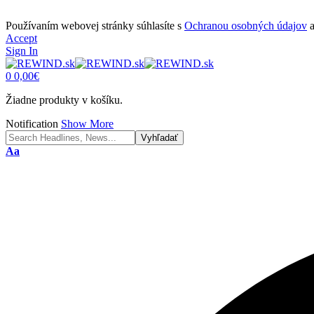
Používaním webovej stránky súhlasíte s
Ochranou osobných údajov
Accept
Sign In
0
0,00
€
Žiadne produkty v košíku.
Notification
Show More
Font
Aa
Resizer