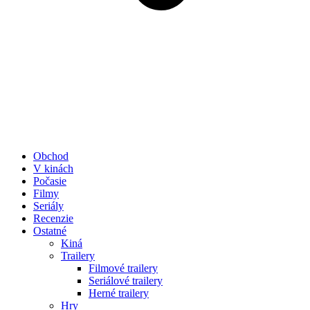
Obchod
V kinách
Počasie
Filmy
Seriály
Recenzie
Ostatné
Kiná
Trailery
Filmové trailery
Seriálové trailery
Herné trailery
Hry