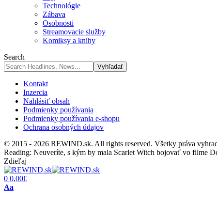
Technológie
Zábava
Osobnosti
Streamovacie služby
Komiksy a knihy
Search
Kontakt
Inzercia
Nahlásiť obsah
Podmienky používania
Podmienky používania e-shopu
Ochrana osobných údajov
© 2015 - 2026 REWIND.sk. All rights reserved. Všetky práva vyhra
Reading:
Neuveríte, s kým by mala Scarlet Witch bojovať vo filme 
Zdieľaj
0
0,00
€
Font
Aa
Resizer