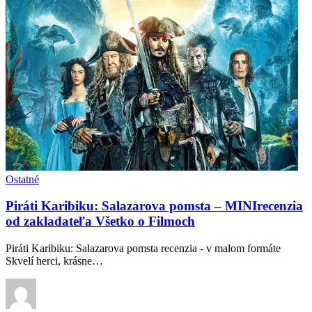
Ostatné
Piráti Karibiku: Salazarova pomsta – MINIrecenzia
od zakladateľa Všetko o Filmoch
Piráti Karibiku: Salazarova pomsta recenzia - v malom formáte
Skvelí herci, krásne…