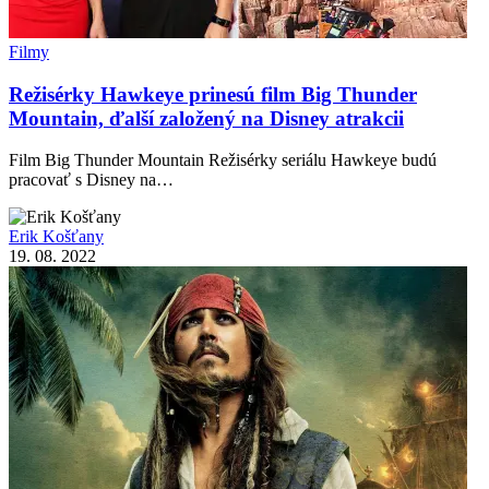
Filmy
Režisérky Hawkeye prinesú film Big Thunder
Mountain, ďalší založený na Disney atrakcii
Film Big Thunder Mountain Režisérky seriálu Hawkeye budú
pracovať s Disney na…
Erik Košťany
19. 08. 2022