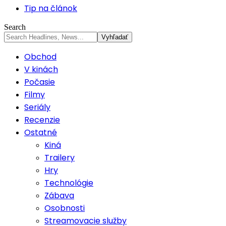
Tip na článok
Search
Obchod
V kinách
Počasie
Filmy
Seriály
Recenzie
Ostatné
Kiná
Trailery
Hry
Technológie
Zábava
Osobnosti
Streamovacie služby