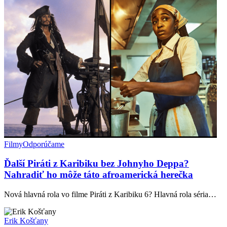
Filmy
Odporúčame
Ďalší Piráti z Karibiku bez Johnyho Deppa?
Nahradiť ho môže táto afroamerická herečka
Nová hlavná rola vo filme Piráti z Karibiku 6? Hlavná rola séria…
Erik Košťany