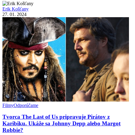
Erik Košťany
27. 01. 2024
Filmy
Odporúčame
Tvorca The Last of Us pripravuje Pirátov z
Karibiku. Ukáže sa Johnny Depp alebo Margot
Robbie?