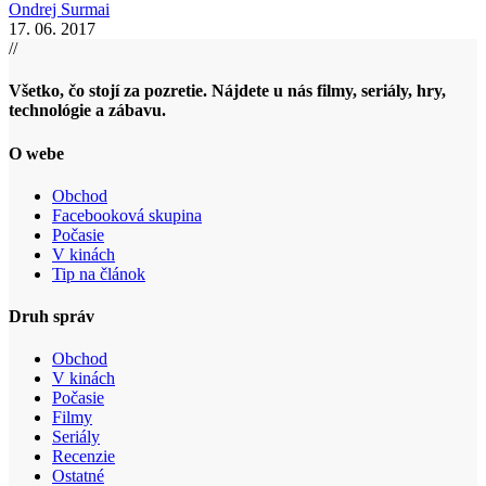
Ondrej Surmai
17. 06. 2017
//
Všetko, čo stojí za pozretie. Nájdete u nás filmy, seriály, hry,
technológie a zábavu.
O webe
Obchod
Facebooková skupina
Počasie
V kinách
Tip na článok
Druh správ
Obchod
V kinách
Počasie
Filmy
Seriály
Recenzie
Ostatné