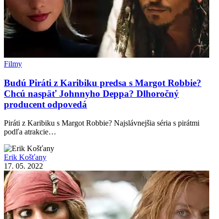
Filmy
Budú Piráti z Karibiku predsa s Margot Robbie?
Chcú naspäť Johnnyho Deppa? Dlhoročný
producent odpovedá
Piráti z Karibiku s Margot Robbie? Najslávnejšia séria s pirátmi
podľa atrakcie…
Erik Košťany
17. 05. 2022