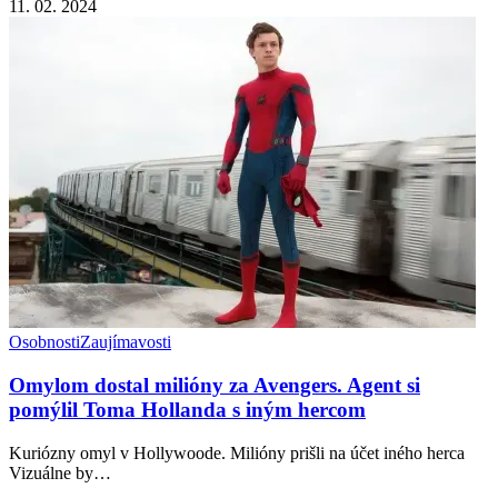
11. 02. 2024
Osobnosti
Zaujímavosti
Omylom dostal milióny za Avengers. Agent si
pomýlil Toma Hollanda s iným hercom
Kuriózny omyl v Hollywoode. Milióny prišli na účet iného herca
Vizuálne by…