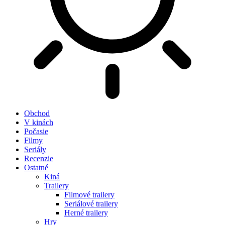
Obchod
V kinách
Počasie
Filmy
Seriály
Recenzie
Ostatné
Kiná
Trailery
Filmové trailery
Seriálové trailery
Herné trailery
Hry