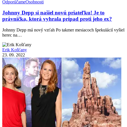
Odporúčame
Osobnosti
Johnny Depp si našiel novú priateľku! Je to
právnička, ktorá vyhrala prípad proti jeho ex?
Johnny Depp má nový vzťah Po takmer mesiacoch špekulácií vyšiel
herec na…
Erik Košťany
23. 09. 2022