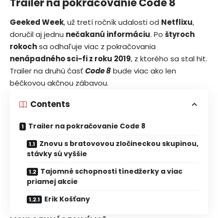
Trailer na pokračovanie Code 8
Geeked Week
, už tretí ročník udalosti od
Netflixu
,
doručil aj jednu
nečakanú informáciu
. Po
štyroch
rokoch
sa odhaľuje viac z pokračovania
nenápadného sci-fi z roku 2019
, z ktorého sa stal hit.
Trailer na druhú časť
Code 8
bude viac ako len
béčkovou akčnou zábavou.
Contents
Trailer na pokračovanie Code 8
Znovu s bratovovou zločineckou skupinou,
stávky sú vyššie
Tajomné schopnosti tínedžerky a viac
priamej akcie
Erik Košťany