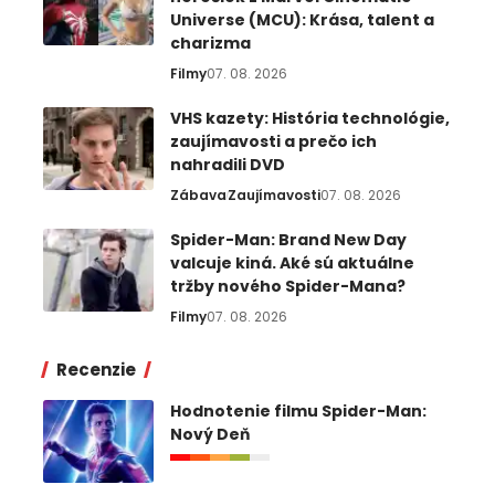
Universe (MCU): Krása, talent a
charizma
Filmy
07. 08. 2026
VHS kazety: História technológie,
zaujímavosti a prečo ich
nahradili DVD
Zábava
Zaujímavosti
07. 08. 2026
Spider-Man: Brand New Day
valcuje kiná. Aké sú aktuálne
tržby nového Spider-Mana?
Filmy
07. 08. 2026
Recenzie
Hodnotenie filmu Spider-Man:
Nový Deň