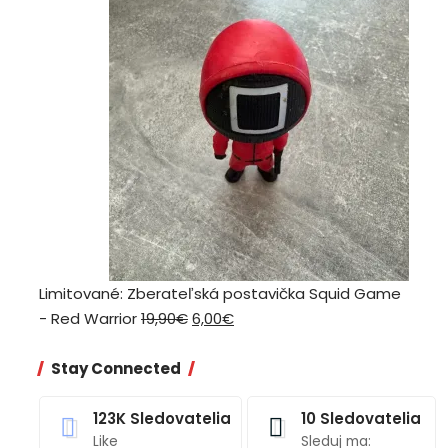
bola:
je:
29,90€.
11,00€.
Limitované: Zberateľská postavička Squid Game
Pôvodná
Aktuálna
- Red Warrior
19,90
€
6,00
€
cena
cena
bola:
je:
Stay Connected
19,90€.
6,00€.
123K
Sledovatelia
10
Sledovatelia
Like
Sleduj ma: