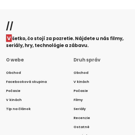
//
V
šetko, čo stojí za pozretie. Nájdete u nás filmy,
seriály, hry, technológie a zábavu.
O webe
Druh správ
Obchod
Obchod
Facebooková skupina
V kinách
Počasie
Počasie
V kinách
Filmy
Tip na článok
Seriály
Recenzie
Ostatné