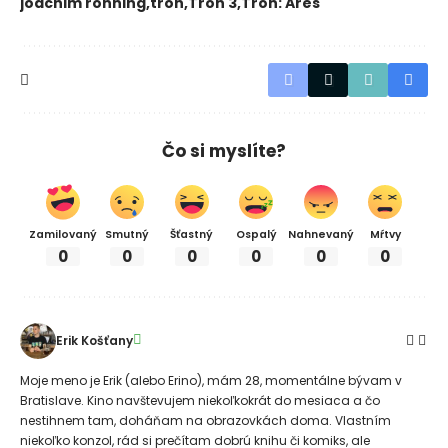
joachim ronning
tron
Tron 3
Tron: Ares
Čo si myslíte?
Zamilovaný
Smutný
Šťastný
Ospalý
Nahnevaný
Mŕtvy
0
0
0
0
0
0
Erik Košťany
Moje meno je Erik (alebo Erino), mám 28, momentálne bývam v
Bratislave. Kino navštevujem niekoľkokrát do mesiaca a čo
nestihnem tam, doháňam na obrazovkách doma. Vlastním
niekoľko konzol, rád si prečítam dobrú knihu či komiks, ale