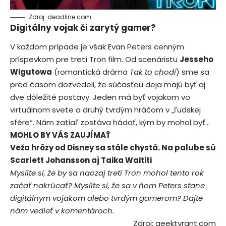
Zdroj: deadline.com
Digitálny vojak či zarytý gamer?
V každom prípade je však Evan Peters cenným
príspevkom pre tretí Tron film. Od scenáristu
Jesseho
Wigutowa
(romantická dráma
Tak to chodí
) sme sa
pred časom dozvedeli, že súčasťou deja majú byť aj
dve dôležité postavy. Jeden má byť vojakom vo
virtuálnom svete a druhý tvrdým hráčom v „ľudskej
sfére“. Nám zatiaľ zostáva hádať, kým by mohol byť…
MOHLO BY VÁS ZAUJÍMAŤ
Veža hrôzy od Disney sa stále chystá. Na palube sú
Scarlett Johansson aj Taika Waititi
Myslíte si, že by sa naozaj tretí Tron mohol tento rok
začať nakrúcať? Myslíte si, že sa v ňom Peters stane
digitálnym vojakom alebo tvrdým gamerom? Dajte
nám vedieť v komentároch.
Zdroj:
geektyrant.com