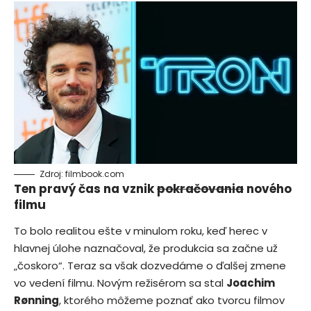
Zdroj: filmbook.com
Ten pravý čas na vznik
pokračovania
nového
filmu
To bolo realitou ešte v minulom roku, keď herec v
hlavnej úlohe naznačoval, že produkcia sa začne už
„čoskoro“. Teraz sa však dozvedáme o ďalšej zmene
vo vedení filmu. Novým režisérom sa stal
Joachim
Rønning
, ktorého môžeme poznať ako tvorcu filmov