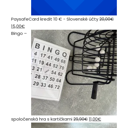
PaysafeCard kredit 10 € - Slovenské účty
20,00
€
Pôvodná
Aktuálna
15,00
€
cena
cena
Bingo –
bola:
je:
20,00€.
15,00€.
Pôvodná
Aktuálna
spoločenská hra s kartičkami
29,90
€
11,00
€
cena
cena