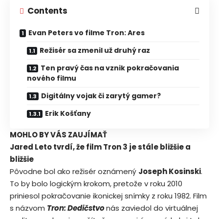
Contents
Evan Peters vo filme Tron: Ares
Režisér sa zmenil už druhý raz
Ten pravý čas na vznik pokračovania
nového filmu
Digitálny vojak či zarytý gamer?
Erik Košťany
MOHLO BY VÁS ZAUJÍMAŤ
Jared Leto tvrdí, že film Tron 3 je stále bližšie a
bližšie
Pôvodne bol ako režisér oznámený
Joseph Kosinski
.
To by bolo logickým krokom, pretože v roku 2010
priniesol pokračovanie ikonickej snímky z roku 1982. Film
s názvom
Tron: Dedičstvo
nás zaviedol do virtuálnej