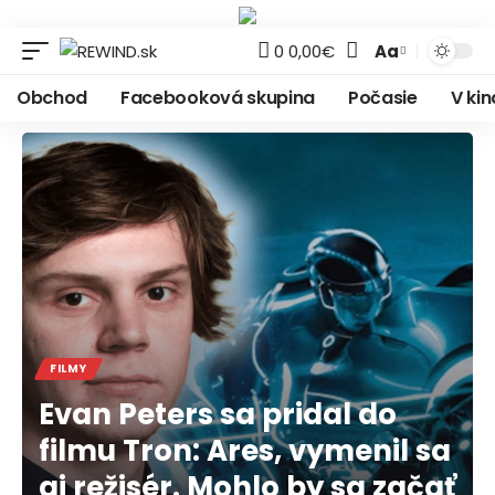
Aa
0
0,00
€
Font
Resizer
Obchod
Facebooková skupina
Počasie
V ki
FILMY
Evan Peters sa pridal do
filmu Tron: Ares, vymenil sa
aj režisér. Mohlo by sa začať