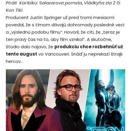
Piráti Karibiku: Salazarova pomsta
,
Vládkyňa zla 2
či
Kon Tiki
.
Producent Justin Springer už pred tromi mesiacmi
povedal, že s tímom dávajú dohromady posledné veci
a „výslednú podobu filmu“. Hovoril, že cíti, že „teraz je
ten pravý čas na to, aby film vznikol“. A skutočne,
štúdio dalo najavo, že
produkciu chce rozbehnúť už
tento august
vo Vancouveri. Snáď ju neprekazí štrajk
hercov…