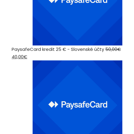
PaysafeCard kredit 25 € - Slovenské účty
50,00
€
Pôvodná
Aktuálna
40,00
€
cena
cena
bola:
je:
50,00€.
40,00€.