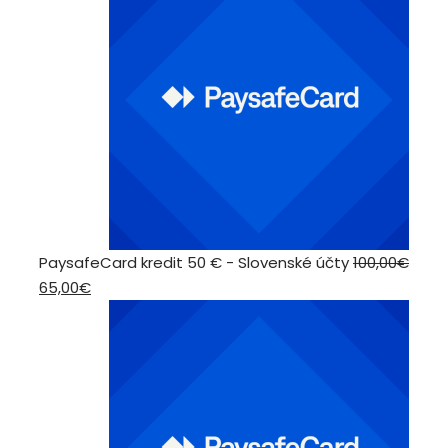
200,00€.
120,00€.
PaysafeCard kredit 50 € - Slovenské účty
100,00
€
Pôvodná
Aktuálna
65,00
€
cena
cena
bola:
je:
100,00€.
65,00€.