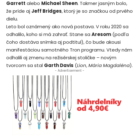
Garrett
alebo
Michael Sheen
. Takmer jasným bolo,
že príde aj
Jeff Bridges
, ktorý je so značkou od prvého
dielu.
Leto bol oznámený ako nová postava. V roku 2020 sa
odhalilo, koho si má zahrať. Stane sa
Aresom
(podľa
čoho dostáva snímka aj podtitul), čo bude akousi
manifestáciou samotného Tron programu. Vtedy nám
odhalili aj zmenu na režisérskej stoličke – novým
tvorcom sa stal
Garth Davis
(
Lion
,
Mária Magdaléna
).
- Advertisement -