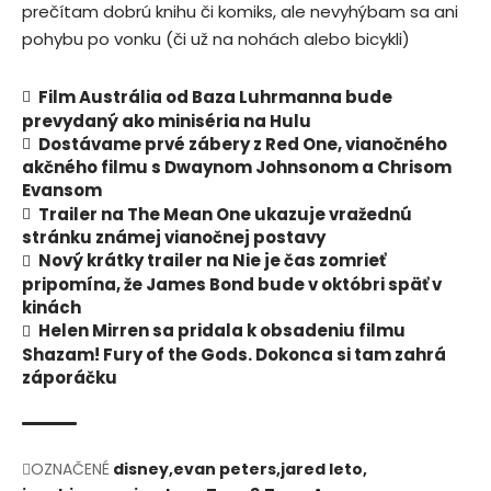
prečítam dobrú knihu či komiks, ale nevyhýbam sa ani
pohybu po vonku (či už na nohách alebo bicykli)
Film Austrália od Baza Luhrmanna bude
prevydaný ako miniséria na Hulu
Dostávame prvé zábery z Red One, vianočného
akčného filmu s Dwaynom Johnsonom a Chrisom
Evansom
Trailer na The Mean One ukazuje vražednú
stránku známej vianočnej postavy
Nový krátky trailer na Nie je čas zomrieť
pripomína, že James Bond bude v októbri späť v
kinách
Helen Mirren sa pridala k obsadeniu filmu
Shazam! Fury of the Gods. Dokonca si tam zahrá
záporáčku
OZNAČENÉ
disney
evan peters
jared leto