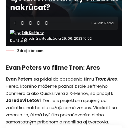
nakrúcať?
4 Min Read
Erik Košťany
Posledná aktualizácia 29. 06. 2023 16:52
Zdroj: cbr.com
Evan Peters vo filme Tron: Ares
Evan Peters
sa pridal do obsadenia filmu
Tron: Ares
.
Herec, ktorého môžeme poznať z role Jeffreyho
Dahmera či ako Quicksilvera z X-Menov, sa pripojil k
Jaredovi Letovi
. Ten je s projektom spojený od
začiatku, inak ho ale sužujú samé zmeny. Viackrát sa
zmenilo to, či má byť film pokračovaním alebo
samostatným príbehom a menili sa aj tvorcovia.