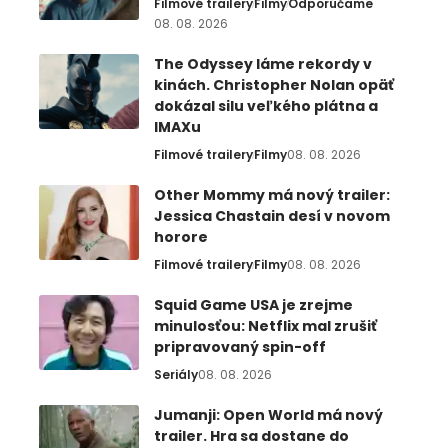
Filmové trailery
Filmy
Odporúčame
08. 08. 2026
The Odyssey láme rekordy v
kinách. Christopher Nolan opäť
dokázal silu veľkého plátna a
IMAXu
Filmové trailery
Filmy
08. 08. 2026
Other Mommy má nový trailer:
Jessica Chastain desí v novom
horore
Filmové trailery
Filmy
08. 08. 2026
Squid Game USA je zrejme
minulosťou: Netflix mal zrušiť
pripravovaný spin-off
Seriály
08. 08. 2026
Jumanji: Open World má nový
trailer. Hra sa dostane do