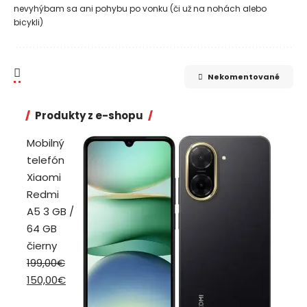
nevyhýbam sa ani pohybu po vonku (či už na nohách alebo
bicykli)
Nekomentované
Produkty z e-shopu
Mobilný
telefón
Xiaomi
Redmi
A5 3 GB /
64 GB
čierny
199,00
€
Pôvodná
Aktuálna
150,00
€
cena
cena