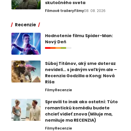
skutočného sveta
Filmové trailery
Filmy
08. 08. 2026
Recenzie
Hodnotenie filmu Spider-Man:
Nový Deň
Súboj Titánov, aký sme doteraz
nevideli… s jedným veľkým ale –
Recenzia Godzilla a Kong: Nová
Ríša
Filmy
Recenzie
Spravili to inak ako ostatní: Túto
romantickú komédiu budete
chcieť vidieť znova (Miluje ma,
nemiluje ma RECENZIA)
Filmy
Recenzie