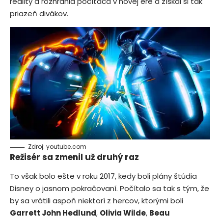
reality a rozhrania počítača v novej ére a získal si tak
priazeň divákov.
Zdroj: youtube.com
Režisér sa zmenil už druhý raz
To však bolo ešte v roku 2017, kedy boli plány štúdia
Disney
o jasnom pokračovaní. Počítalo sa tak s tým, že
by sa vrátili aspoň niektorí z hercov, ktorými boli
Garrett John Hedlund
,
Olivia Wilde
,
Beau