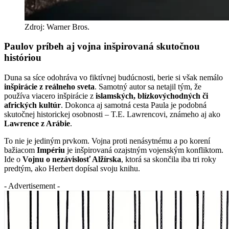
Zdroj: Warner Bros.
Paulov príbeh aj vojna inšpirovaná skutočnou
históriou
Duna sa síce odohráva vo fiktívnej budúcnosti, berie si však nemálo
inšpirácie z reálneho sveta
. Samotný autor sa netajil tým, že
používa viacero inšpirácie z
islamských, blízkovýchodných či
afrických kultúr
. Dokonca aj samotná cesta Paula je podobná
skutočnej historickej osobnosti – T.E. Lawrencovi, známeho aj ako
Lawrence z Arábie
.
To nie je jediným prvkom. Vojna proti nenásytnému a po korení
bažiacom
Impériu
je inšpirovaná ozajstným vojenským konfliktom.
Ide o
Vojnu o nezávislosť Alžírska
, ktorá sa skončila iba tri roky
predtým, ako Herbert dopísal svoju knihu.
- Advertisement -