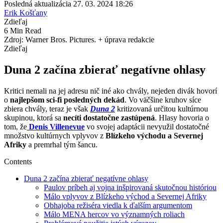
Posledná aktualizácia 27. 03. 2024 18:26
Erik Košťany
Zdieľaj
6 Min Read
Zdroj: Warner Bros. Pictures. + úprava redakcie
Zdieľaj
Duna 2 začína zbierať negatívne ohlasy
Kritici nemali na jej adresu nič iné ako chvály, nejeden divák hovorí
o
najlepšom sci-fi posledných dekád
. Vo väčšine kruhov síce
zbiera chvály, teraz je však
Duna 2
kritizovaná určitou kultúrnou
skupinou, ktorá sa
necíti dostatočne zastúpená
. Hlasy hovoria o
tom, že
Denis Villenevue
vo svojej adaptácii nevyužil dostatočné
množstvo kultúrnych vplyvov z
Blízkeho východu a Severnej
Afriky
a premrhal tým šancu.
Contents
Duna 2 začína zbierať negatívne ohlasy
Paulov príbeh aj vojna inšpirovaná skutočnou históriou
Málo vplyvov z Blízkeho východ a Severnej Afriky
Obhajoba režiséra viedla k ďalším argumentom
Málo MENA hercov vo významných roliach