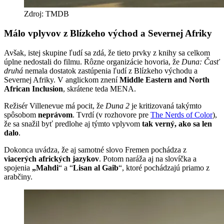
Zdroj: TMDB
Málo vplyvov z Blízkeho východ a Severnej Afriky
Avšak, istej skupine ľudí sa zdá, že tieto prvky z knihy sa celkom
úplne nedostali do filmu. Rôzne organizácie hovoria, že
Duna: Časť
druhá
nemala dostatok zastúpenia ľudí z Blízkeho východu a
Severnej Afriky. V anglickom znení
Middle Eastern and North
African Inclusion
, skrátene teda MENA.
Režisér Villenevue má pocit, že
Duna 2
je kritizovaná takýmto
spôsobom
neprávom
. Tvrdí (v rozhovore pre
The Nerds of Color
),
že sa snažil byť predlohe aj týmto vplyvom
tak verný, ako sa len
dalo
.
Dokonca uvádza, že aj samotné slovo Fremen pochádza z
viacerých afrických jazykov
. Potom naráža aj na slovíčka a
spojenia
„Mahdi
“ a “
Lisan al Gaib
“, ktoré pochádzajú priamo z
arabčiny.