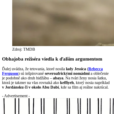
Zdroj: TMDB
Obhajoba režiséra viedla k ďalším argumentom
Ďalej uvádza, že tetovania, ktoré nosila
lady Jessica
(
Rebecca
Ferguson
) sú inšpirované
severoafrickými nomádmi
a oblečenie
je podobné ako druh hidžábu –
abaya
. Na tvári ženy nosia šatku,
ktorá je takmer na vlas rovnaká ako
keffiyeh
, ktorý nosia napríklad
v Jordánsku či v okolo Abu Dabí
, kde sa film aj reálne nakrúcal.
- Advertisement -