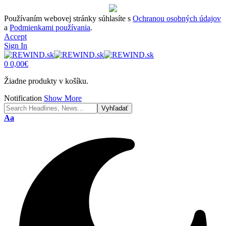
Používaním webovej stránky súhlasíte s
Ochranou osobných údajov
a
Podmienkami používania
.
Accept
Sign In
0
0,00
€
Žiadne produkty v košíku.
Notification
Show More
Font
Aa
Resizer