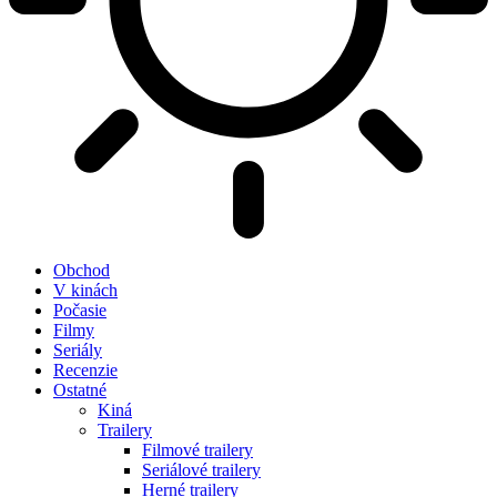
Obchod
V kinách
Počasie
Filmy
Seriály
Recenzie
Ostatné
Kiná
Trailery
Filmové trailery
Seriálové trailery
Herné trailery