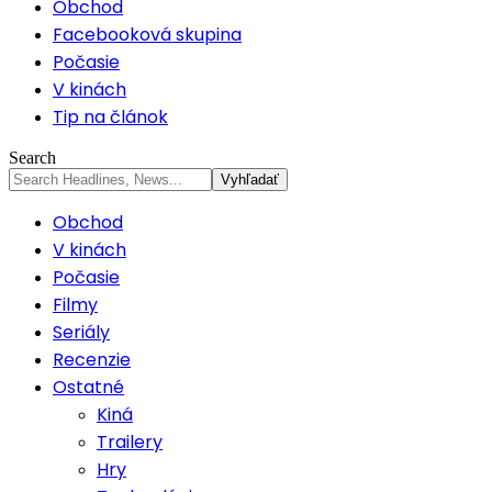
Obchod
Facebooková skupina
Počasie
V kinách
Tip na článok
Search
Obchod
V kinách
Počasie
Filmy
Seriály
Recenzie
Ostatné
Kiná
Trailery
Hry