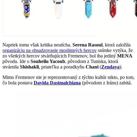
Napriek tomu však kritika neutícha.
Serena Rasoul
, ktorá založila
organizáciu na obsadzovanie moslimsých hercov
snímke vytýka, že
zo všetkých hercov stvárňujúcich Fremenov, bol iba jediný
MENA
pôvodu. Ide o
Souheilu Yacoub
, pôvodom z Tuniska, ktorá
stvárnila
Shishakli
, priateľku a poradkyňu
Chani
(
Zendaya
).
Mimo Fremenov nie je reprezentovaný z týchto kultúr nikto, po tom,
čo bola postava
Davida Dastmalchiana
(pôvodom z Iránu) zabitá.