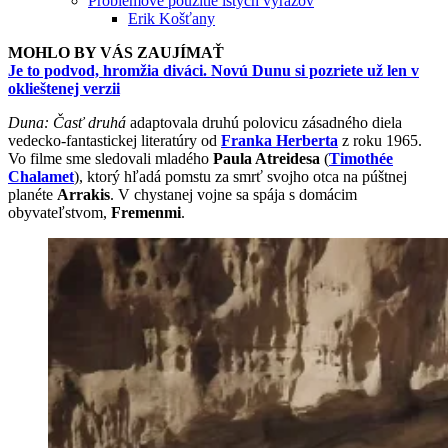
Problémové použitie istých výrazov
Erik Košťany
MOHLO BY VÁS ZAUJÍMAŤ
Je to podvod, hromžia diváci. Novú Dunu si pozriete už len v
oklieštenej verzii
Duna: Časť druhá
adaptovala druhú polovicu zásadného diela
vedecko-fantastickej literatúry od
Franka Herberta
z roku 1965.
Vo filme sme sledovali mladého
Paula Atreidesa
(
Timothée
Chalamet
), ktorý hľadá pomstu za smrť svojho otca na púštnej
planéte
Arrakis
. V chystanej vojne sa spája s domácim
obyvateľstvom,
Fremenmi
.