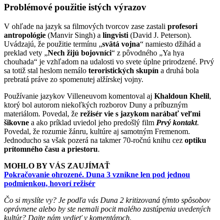
Problémové použitie istých výrazov
V ohľade na jazyk sa filmových tvorcov zase zastali
profesori
antropológie
(Manvir Singh) a
lingvisti
(David J. Peterson).
Uvádzajú, že použitie termínu „
svätá vojna
“ namiesto džihád a
preklad vety „
Nech žijú bojovníci
“ z pôvodného „Ya hya
chouhada“ je vzhľadom na udalosti vo svete úplne prirodzené. Prvý
sa totiž stal heslom nemálo
teroristických skupín
a druhá bola
prebratá práve zo spomenutej alžírskej vojny.
Používanie jazykov Villeneuvom komentoval aj
Khaldoun Khelil
,
ktorý bol autorom niekoľkých rozborov Duny a príbuzným
materiálom. Povedal, že
režisér vie s jazykom narábať veľmi
šikovne
a ako príklad uviedol jeho predošlý film
Prvý kontakt
.
Povedal, že rozumie žánru, kultúre aj samotným Fremenom.
Jednoducho sa však pozerá na takmer 70-ročnú knihu cez
optiku
prítomného času a priestoru
.
MOHLO BY VÁS ZAUJÍMAŤ
Pokračovanie ohrozené. Duna 3 vznikne len pod jednou
podmienkou, hovorí režisér
Čo si myslíte vy? Je podľa vás Duna 2 kritizovaná týmto spôsobov
oprávnene alebo by ste nemali pocit malého zastúpenia uvedených
kultúr? Dajte nám vedieť v komentároch.