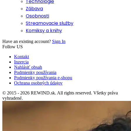
Technológie
Zábava
Osobnosti
Streamovacie služby
Komiksy a knihy
Have an existing account?
Sign In
Follow US
Kontakt
Inzercia
Nahlásiť obsah
Podmienky používania
Podmienky používania e-shopu
Ochrana osobných údajov
© 2015 - 2026 REWIND.sk. All rights reserved. Všetky práva
vyhradené.