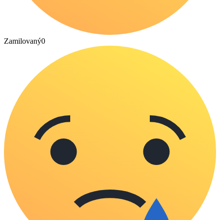
Zamilovaný
0