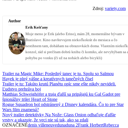
Zdroj:
variety.com
Author
Erik Košťany
Moje meno je Erik (alebo Erino), mám 28, momentálne bývam v
Bratislave. Kino navštevujem niekoľkokrát do mesiaca a čo
nestihnem tam, doháňam na obrazovkách doma. Vlastním niekoľ
konzol, rád si prečítam dobrú knihu či komiks, ale nevyhýbam sa 
pohybu po vonku (či už na nohách alebo bicykli)
Trailer na Magic Mike: Posledný tanec je tu. Spolu so Salmou
Hayek je plný vášne a kreatívnych tanečných čísel
Trailer je tu: Takúto krutú Planétu opíc sme ešte nikdy nevideli.
Ľudstvo prehráva boj
Matthias Schweighöfer a traja ďalší sa pripájajú ku Gal Gadot pre
špionážny triler Heart of Stone
Rogue Squadron bol odstránený z Disney kalendára. Čo to pre Star
Wars film znamená?
Nový trailer detektívky Na Nože: Glass Onion odhaľuje ďalšie
vrstvy a ukazuje, že veci nie sú tak, ako sa zdali
OZNAČENÉ
denis villeneuve
duna
duna 2
Frank Herbert
Rebecca