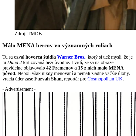
Zdroj: TMDB
Málo MENA hercov vo významných roliach
Tu sa ozval
hovorca štúdia
Warner Bros.
, ktorý si tiež myslí, že je
tu
Duna 2
kritizovaná bezdôvodne. Tvrdí, že sa na obraze
pravidelne objavoval
o 42 Fremenov a 15 z nich malo MENA
pôvod
. Neboli však nikdy menovaní a nemali žiadne väčšie úlohy,
vracia úder zase
Furvah Shan
, reportér pre
Cosmopolitan UK
.
- Advertisement -