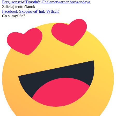
Ferguson
sci-fi
Timothée Chalamet
warner bros
zendaya
Zdieľaj tento článok
Facebook
Skopírovať link
Vytlačiť
Čo si myslíte?