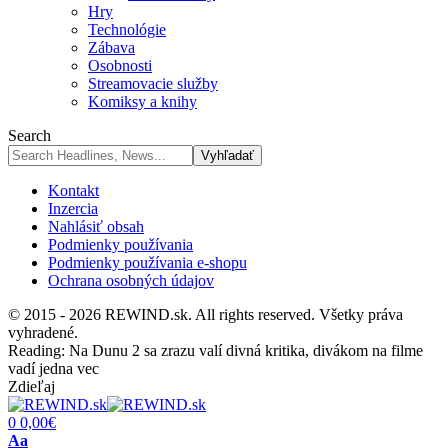
Hry
Technológie
Zábava
Osobnosti
Streamovacie služby
Komiksy a knihy
Search
Kontakt
Inzercia
Nahlásiť obsah
Podmienky používania
Podmienky používania e-shopu
Ochrana osobných údajov
© 2015 - 2026 REWIND.sk. All rights reserved. Všetky práva
vyhradené.
Reading:
Na Dunu 2 sa zrazu valí divná kritika, divákom na filme
vadí jedna vec
Zdieľaj
0
0,00
€
Font
Aa