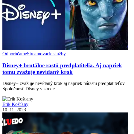
Odporúčame
Streamovacie služby
Disney+ brutálne rastú predplatitelia. Aj napriek
tomu zvažuje nevídaný krok
Disney+ zvažuje nevídaný krok aj napriek nárastu predplatiteľov
Spoločnosť Disney v strede…
Erik Košťany
10. 11. 2023