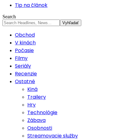
Tip na článok
Search
Obchod
V kinách
Počasie
Filmy
Seriály
Recenzie
Ostatné
Kiná
Trailery
Hry
Technológie
Zábava
Osobnosti
Streamovacie služby