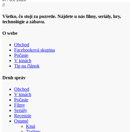
//
Všetko, čo stojí za pozretie. Nájdete u nás filmy, seriály, hry,
technológie a zábavu.
O webe
Obchod
Facebooková skupina
Počasie
V kinách
Tip na článok
Druh správ
Obchod
V kinách
Počasie
Filmy
Seriály
Recenzie
Ostatné
Kiná
Trailery