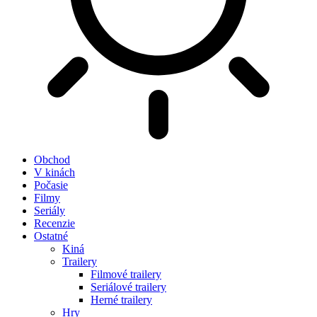
Obchod
V kinách
Počasie
Filmy
Seriály
Recenzie
Ostatné
Kiná
Trailery
Filmové trailery
Seriálové trailery
Herné trailery
Hry