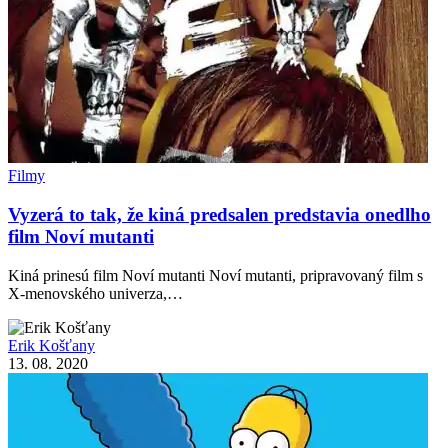
Filmy
Vyzerá to tak, že kiná predsalen predstavia onedlho
film Noví mutanti
Kiná prinesú film Noví mutanti Noví mutanti, pripravovaný film s
X-menovského univerza,…
Erik Košťany
13. 08. 2020