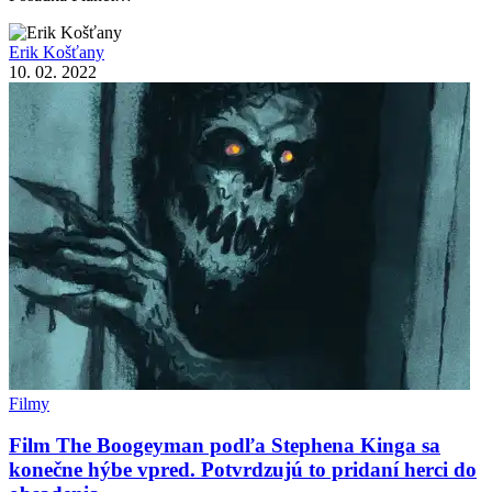
Erik Košťany
10. 02. 2022
Filmy
Film The Boogeyman podľa Stephena Kinga sa
konečne hýbe vpred. Potvrdzujú to pridaní herci do