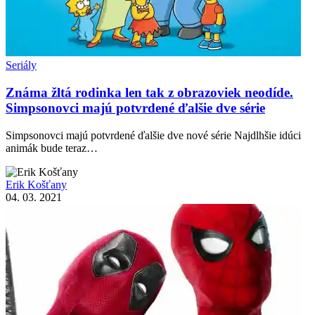
Seriály
Známa žltá rodinka len tak z obrazoviek neodíde.
Simpsonovci majú potvrdené ďalšie dve série
Simpsonovci majú potvrdené ďalšie dve nové série Najdlhšie idúci
animák bude teraz…
Erik Košťany
04. 03. 2021