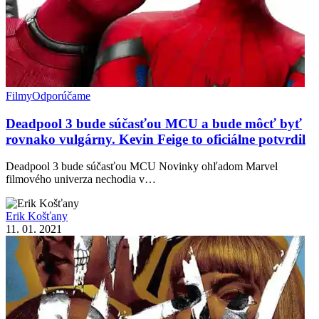
Filmy
Odporúčame
Deadpool 3 bude súčasťou MCU a bude môcť byť
rovnako vulgárny. Kevin Feige to oficiálne potvrdil
Deadpool 3 bude súčasťou MCU Novinky ohľadom Marvel
filmového univerza nechodia v…
Erik Košťany
11. 01. 2021