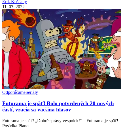
Erik Košťany
11. 03. 2022
Odporúčame
Seriály
Futurama je späť! Bolo potvrdených 20 nových
častí, vracia sa väčšina hlasov
Futurama je späť! „Dobré správy vespolek!“ – Futurama je späť!
Posádka Planet…