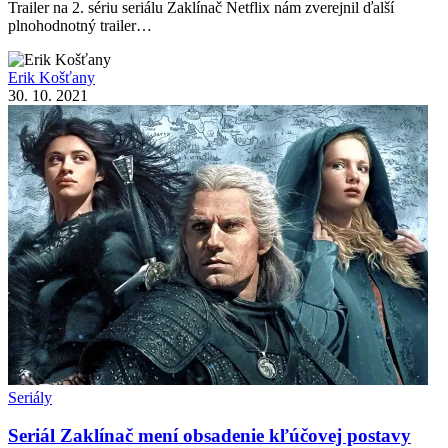
Trailer na 2. sériu seriálu Zaklínač Netflix nám zverejnil ďalší
plnohodnotný trailer…
Erik Košťany
30. 10. 2021
Seriály
Seriál Zaklínač mení obsadenie kľúčovej postavy