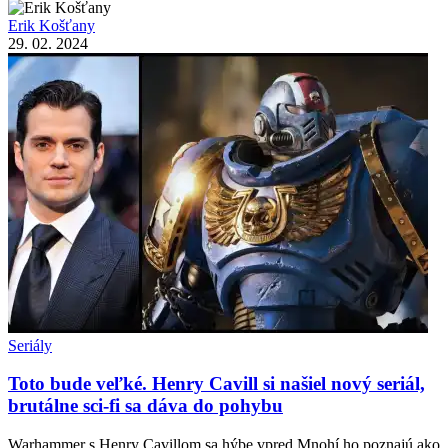
Erik Košťany
29. 02. 2024
Seriály
Toto bude veľké. Henry Cavill si našiel nový seriál,
brutálne sci-fi sa dáva do pohybu
Warhammer s Henry Cavillom sa hýbe vpred Mnohí ho poznajú ako