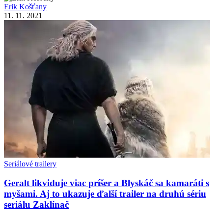
Erik Košťany
11. 11. 2021
Seriálové trailery
Geralt likviduje viac príšer a Blyskáč sa kamaráti s
myšami. Aj to ukazuje ďalší trailer na druhú sériu
seriálu Zaklínač