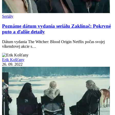
Seriály
Poznáme dátum vydania seriálu Zaklínač: Pokrvné
puto a ďalšie detaily
Dátum vydania The Witcher: Blood Origin Netflix počas svojej
víkendovej akcie s…
Erik Košťany
26. 09. 2022