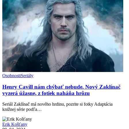
Osobnosti
Seriály
Henry Cavill nám chýbať nebude. Nový Zaklínač
vyzerá úžasne, z fotiek naháňa hrôzu
Seriál Zaklínač má nového hrdinu, pozrite si fotky Adaptácia
knižnej série podľa…
Erik Košťany