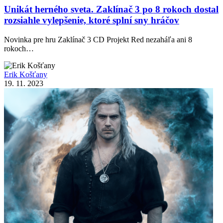
Unikát herného sveta. Zaklínač 3 po 8 rokoch dostal
rozsiahle vylepšenie, ktoré splní sny hráčov
Novinka pre hru Zaklínač 3 CD Projekt Red nezaháľa ani 8
rokoch…
Erik Košťany
19. 11. 2023