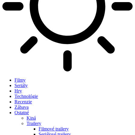
Filmy
Seriály
Hry
Technológie
Recenzie
Zábava
Ostatné
Kiná
Trailery
Filmové trailery
Seriálové trailery