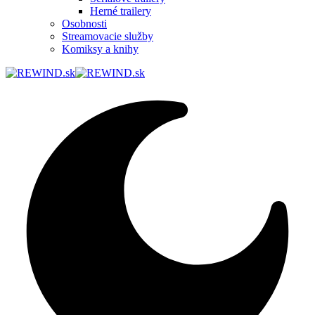
Herné trailery
Osobnosti
Streamovacie služby
Komiksy a knihy