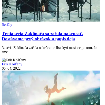
Seriály
Tretia séria Zaklínača sa začala nakrúcať.
Dostávame prvý obrázok a popis deja
3. séria Zaklínača začala nakrúcanie Iba štyri mesiace po tom, čo
sme…
Erik Košťany
05. 04. 2022