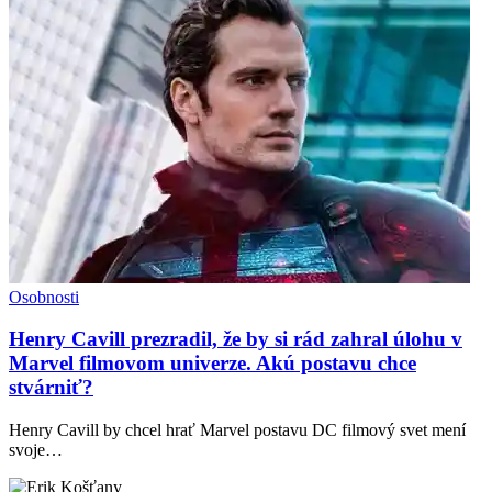
Osobnosti
Henry Cavill prezradil, že by si rád zahral úlohu v
Marvel filmovom univerze. Akú postavu chce
stvárniť?
Henry Cavill by chcel hrať Marvel postavu DC filmový svet mení
svoje…