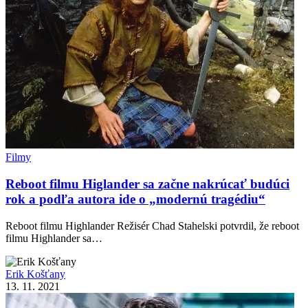
Filmy
Reboot filmu Higlander sa začne nakrúcať budúci
rok a podľa autora ide o „modernú tragédiu“
Reboot filmu Highlander Režisér Chad Stahelski potvrdil, že reboot
filmu Highlander sa…
Erik Košťany
13. 11. 2021