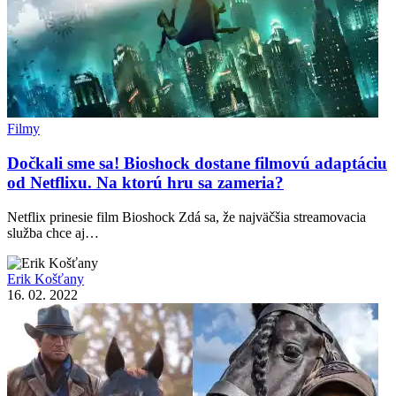
Filmy
Dočkali sme sa! Bioshock dostane filmovú adaptáciu
od Netflixu. Na ktorú hru sa zameria?
Netflix prinesie film Bioshock Zdá sa, že najväčšia streamovacia
služba chce aj…
Erik Košťany
16. 02. 2022