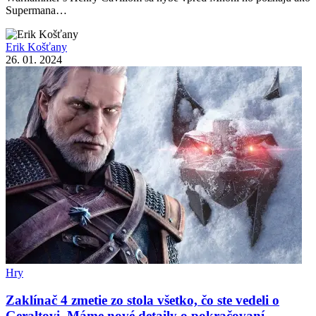
Supermana…
Erik Košťany
26. 01. 2024
Hry
Zaklínač 4 zmetie zo stola všetko, čo ste vedeli o
Geraltovi. Máme nové detaily o pokračovaní