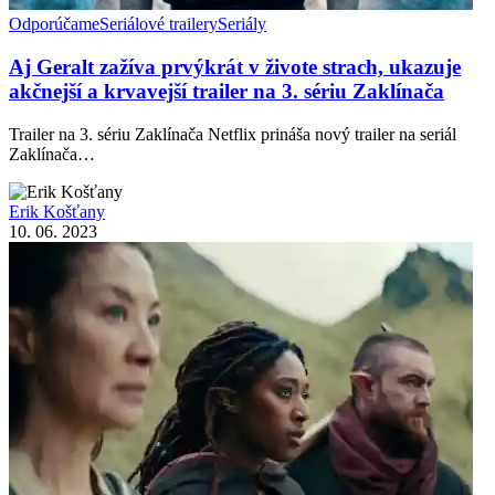
Odporúčame
Seriálové trailery
Seriály
Aj Geralt zažíva prvýkrát v živote strach, ukazuje
akčnejší a krvavejší trailer na 3. sériu Zaklínača
Trailer na 3. sériu Zaklínača Netflix prináša nový trailer na seriál
Zaklínača…
Erik Košťany
10. 06. 2023