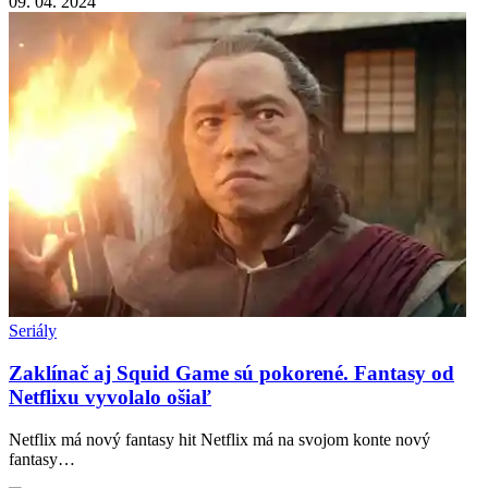
09. 04. 2024
Seriály
Zaklínač aj Squid Game sú pokorené. Fantasy od
Netflixu vyvolalo ošiaľ
Netflix má nový fantasy hit Netflix má na svojom konte nový
fantasy…