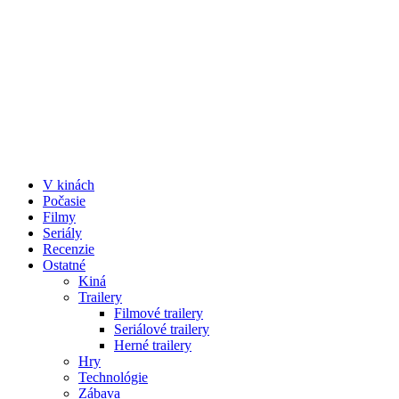
V kinách
Počasie
Filmy
Seriály
Recenzie
Ostatné
Kiná
Trailery
Filmové trailery
Seriálové trailery
Herné trailery
Hry
Technológie
Zábava