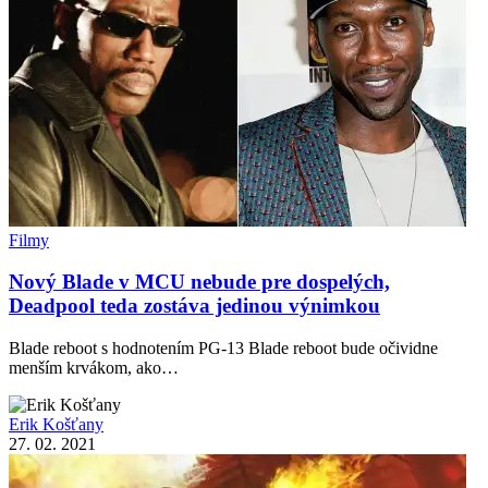
Filmy
Nový Blade v MCU nebude pre dospelých,
Deadpool teda zostáva jedinou výnimkou
Blade reboot s hodnotením PG-13 Blade reboot bude očividne
menším krvákom, ako…
Erik Košťany
27. 02. 2021