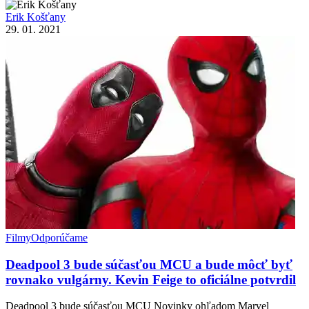
Erik Košťany
29. 01. 2021
Filmy
Odporúčame
Deadpool 3 bude súčasťou MCU a bude môcť byť
rovnako vulgárny. Kevin Feige to oficiálne potvrdil
Deadpool 3 bude súčasťou MCU Novinky ohľadom Marvel