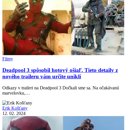
Filmy
Deadpool 3 spôsobil hotový ošiaľ. Tieto detaily z
nového traileru vám určite unikli
Odkazy v traileri na Deadpool 3 Dočkali sme sa. Na očakávanú
marvelovku,…
Erik Košťany
12. 02. 2024