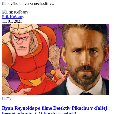
filmového univerza nechodia v…
Erik Košťany
11. 01. 2021
Filmy
Ryan Reynolds po filme Detektív Pikachu v ďalšej
hernej adaptácii. O ktorú sa jedná?