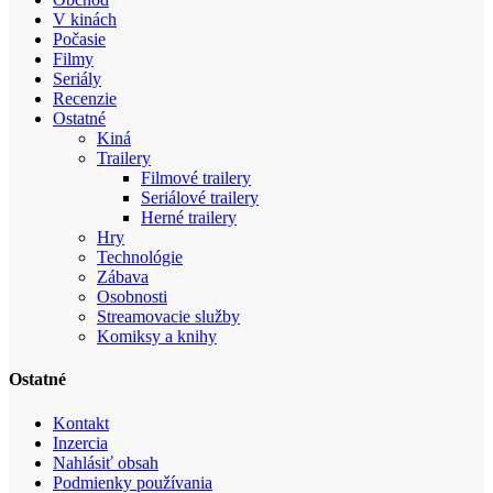
V kinách
Počasie
Filmy
Seriály
Recenzie
Ostatné
Kiná
Trailery
Filmové trailery
Seriálové trailery
Herné trailery
Hry
Technológie
Zábava
Osobnosti
Streamovacie služby
Komiksy a knihy
Ostatné
Kontakt
Inzercia
Nahlásiť obsah
Podmienky používania