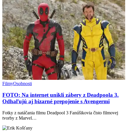
Filmy
Osobnosti
FOTO: Na internet unikli zábery z Deadpoola 3.
Odhaľujú aj bizarné prepojenie s Avengermi
Fotky z natáčania filmu Deadpool 3 Fanúšikovia čisto filmovej
tvorby z Marvel…