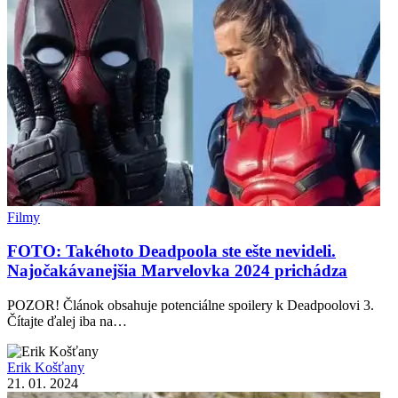
Filmy
FOTO: Takéhoto Deadpoola ste ešte nevideli.
Najočakávanejšia Marvelovka 2024 prichádza
POZOR! Článok obsahuje potenciálne spoilery k Deadpoolovi 3.
Čítajte ďalej iba na…
Erik Košťany
21. 01. 2024