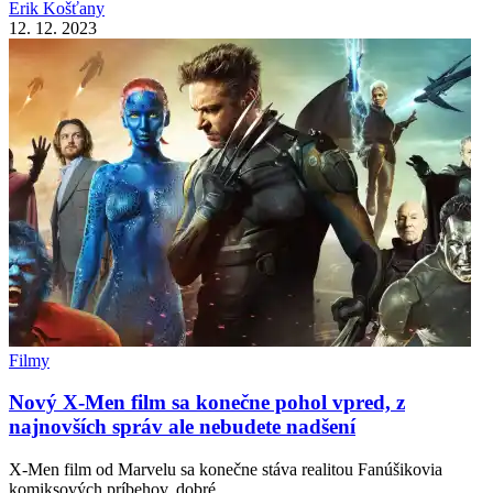
Erik Košťany
12. 12. 2023
Filmy
Nový X-Men film sa konečne pohol vpred, z
najnovších správ ale nebudete nadšení
X-Men film od Marvelu sa konečne stáva realitou Fanúšikovia
komiksových príbehov, dobré…