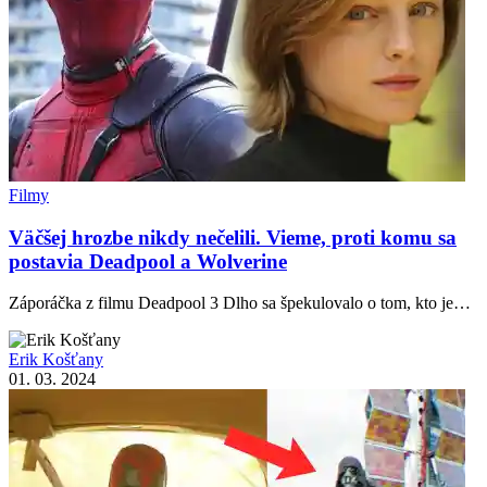
Filmy
Väčšej hrozbe nikdy nečelili. Vieme, proti komu sa
postavia Deadpool a Wolverine
Záporáčka z filmu Deadpool 3 Dlho sa špekulovalo o tom, kto je…
Erik Košťany
01. 03. 2024