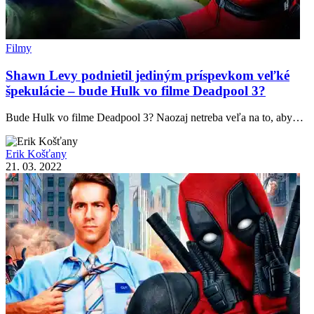
Filmy
Shawn Levy podnietil jediným príspevkom veľké
špekulácie – bude Hulk vo filme Deadpool 3?
Bude Hulk vo filme Deadpool 3? Naozaj netreba veľa na to, aby…
Erik Košťany
21. 03. 2022