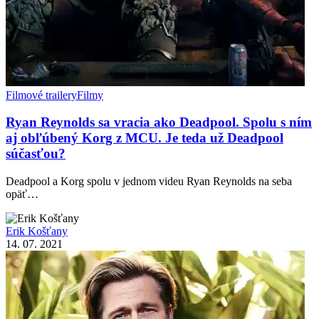
Filmové trailery
Filmy
Ryan Reynolds sa vracia ako Deadpool. Spolu s ním
aj obľúbený Korg z MCU. Je teda už Deadpool
súčasťou?
Deadpool a Korg spolu v jednom videu Ryan Reynolds na seba
opäť…
Erik Košťany
14. 07. 2021