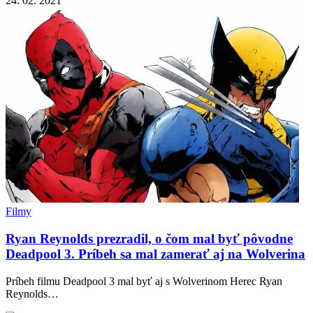
24. 02. 2021
Filmy
Ryan Reynolds prezradil, o čom mal byť pôvodne
Deadpool 3. Príbeh sa mal zamerať aj na Wolverina
Príbeh filmu Deadpool 3 mal byť aj s Wolverinom Herec Ryan
Reynolds…