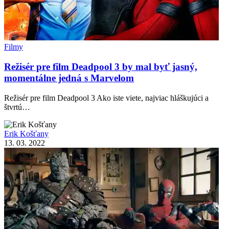
Filmy
Režisér pre film Deadpool 3 by mal byť jasný,
momentálne jedná s Marvelom
Režisér pre film Deadpool 3 Ako iste viete, najviac hláškujúci a
štvrtú…
Erik Košťany
13. 03. 2022