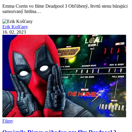
Emma Corrin vo filme Deadpool 3 Obľúbený, štvrtú stenu búrajúci
samozvaný hrdina…
Erik Košťany
16. 02. 2023
Filmy