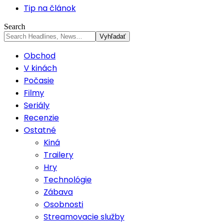
Tip na článok
Search
Obchod
V kinách
Počasie
Filmy
Seriály
Recenzie
Ostatné
Kiná
Trailery
Hry
Technológie
Zábava
Osobnosti
Streamovacie služby