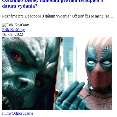
Oznámilo Disney náhodou pre film Deadpool 3
dátum vydania?
Poznáme pre Deadpool 3 dátum vydania? Už istý čas je jasné, že…
Erik Košťany
16. 09. 2022
Filmy
Odporúčame