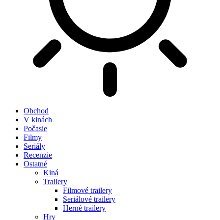
Obchod
V kinách
Počasie
Filmy
Seriály
Recenzie
Ostatné
Kiná
Trailery
Filmové trailery
Seriálové trailery
Herné trailery
Hry