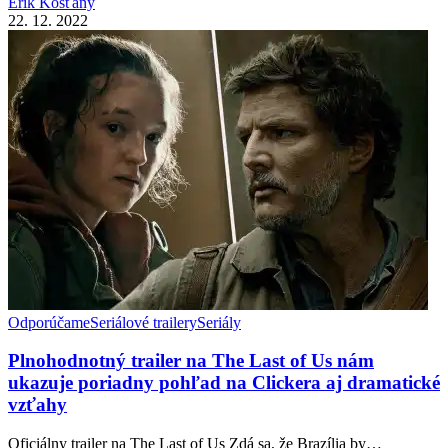
Erik Košťany
22. 12. 2022
Odporúčame
Seriálové trailery
Seriály
Plnohodnotný trailer na The Last of Us nám
ukazuje poriadny pohľad na Clickera aj dramatické
vzťahy
Oficiálny trailer na The Last of Us Zdá sa, že Brazília by…