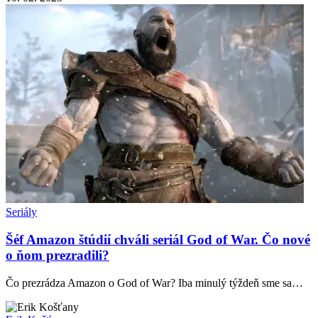
Seriály
Šéf Amazon štúdií chváli seriál God of War. Čo nové
o ňom prezradili?
Čo prezrádza Amazon o God of War? Iba minulý týždeň sme sa…