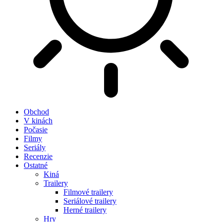
Obchod
V kinách
Počasie
Filmy
Seriály
Recenzie
Ostatné
Kiná
Trailery
Filmové trailery
Seriálové trailery
Herné trailery
Hry