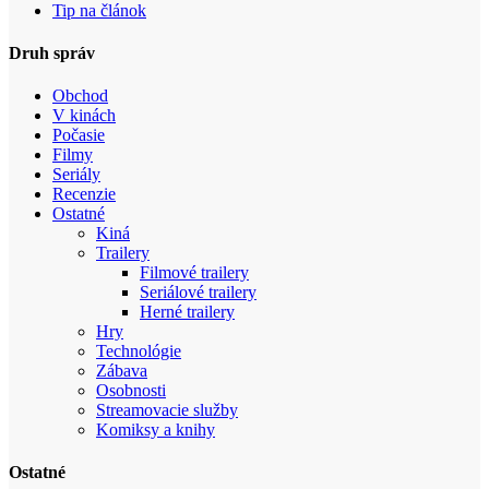
Tip na článok
Druh správ
Obchod
V kinách
Počasie
Filmy
Seriály
Recenzie
Ostatné
Kiná
Trailery
Filmové trailery
Seriálové trailery
Herné trailery
Hry
Technológie
Zábava
Osobnosti
Streamovacie služby
Komiksy a knihy
Ostatné