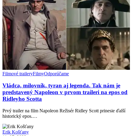
Filmové trailery
Filmy
Odporúčame
Vládca, milovník, tyran aj legenda. Tak nám je
predstavený Napoleon v prvom traileri na epos od
Ridleyho Scotta
Prvý trailer na film Napoleon Režisér Ridley Scott prinesie ďalší
historický epos.…
Erik Košťany