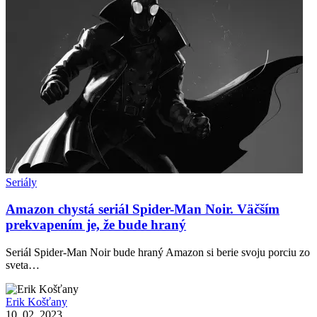
Seriály
Amazon chystá seriál Spider-Man Noir. Väčším
prekvapením je, že bude hraný
Seriál Spider-Man Noir bude hraný Amazon si berie svoju porciu zo
sveta…
Erik Košťany
10. 02. 2023