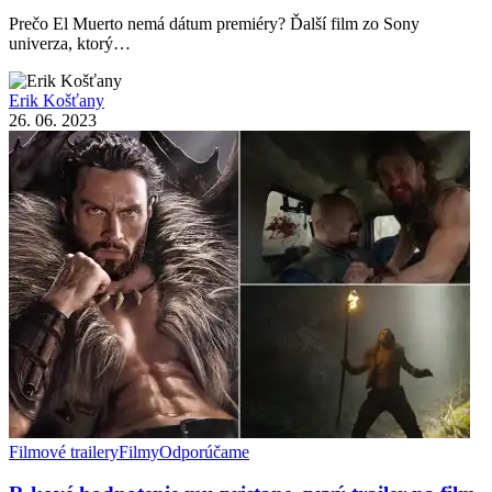
Prečo El Muerto nemá dátum premiéry? Ďalší film zo Sony
univerza, ktorý…
Erik Košťany
26. 06. 2023
Filmové trailery
Filmy
Odporúčame