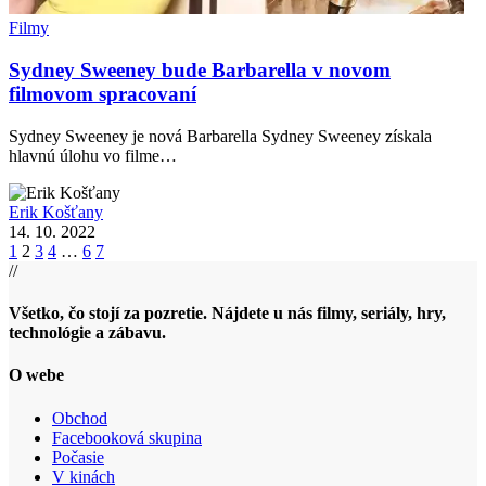
Filmy
Sydney Sweeney bude Barbarella v novom
filmovom spracovaní
Sydney Sweeney je nová Barbarella Sydney Sweeney získala
hlavnú úlohu vo filme…
Erik Košťany
14. 10. 2022
1
2
3
4
…
6
7
//
Všetko, čo stojí za pozretie. Nájdete u nás filmy, seriály, hry,
technológie a zábavu.
O webe
Obchod
Facebooková skupina
Počasie
V kinách