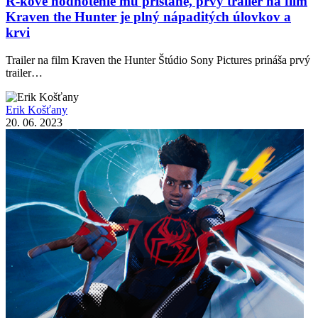
R-kové hodnotenie mu pristane, prvý trailer na film
Kraven the Hunter je plný nápaditých úlovkov a
krvi
Trailer na film Kraven the Hunter Štúdio Sony Pictures prináša prvý
trailer…
Erik Košťany
20. 06. 2023