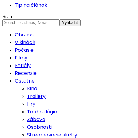
Tip na článok
Search
Obchod
V kinách
Počasie
Filmy
Seriály
Recenzie
Ostatné
Kiná
Trailery
Hry
Technológie
Zábava
Osobnosti
Streamovacie služby