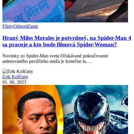
Filmy
Odporúčame
Hraný Miles Morales je potvrdený, na Spider-Man 4
sa pracuje a kto bude filmová Spider-Woman?
Novinky zo Spider-Man sveta Očakávané pokračovanie
animovaného pavúčieho muža je konečne tu.…
Erik Košťany
01. 06. 2023