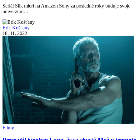
Seriál Silk mieri na Amazon Sony za posledné roky buduje svoje
univerzum…
Erik Košťany
18. 11. 2022
Filmy
Prezradil Stephen Lang, že sa chystá Muž v temnote