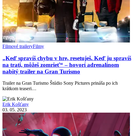
Filmové trailery
Filmy
„Keď spravíš chybu v hre, resetuješ. Keď ju spravíš
na trati, môžeš zomrieť“ – hovorí adrenalínom
nabitý trailer na Gran Turismo
Trailer na Gran Turismo Štúdio Sony Pictures prináša po ich
krátkom teaseri…
Erik Košťany
03. 05. 2023